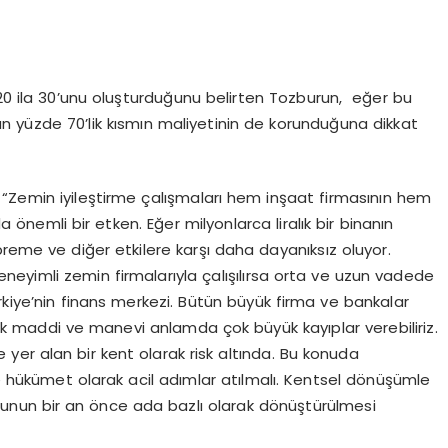
 20 ila 30’unu oluşturduğunu belirten Tozburun, eğer bu
alan yüzde 70’lik kısmın maliyetinin de korunduğuna dikkat
“Zemin iyileştirme çalışmaları hem inşaat firmasının hem
önemli bir etken. Eğer milyonlarca liralık bir binanın
me ve diğer etkilere karşı daha dayanıksız oluyor.
eyimli zemin firmalarıyla çalışılırsa orta ve uzun vadede
rkiye’nin finans merkezi. Bütün büyük firma ve bankalar
k maddi ve manevi anlamda çok büyük kayıplar verebiliriz.
 yer alan bir kent olarak risk altında. Bu konuda
e hükümet olarak acil adımlar atılmalı. Kentsel dönüşümle
ğunun bir an önce ada bazlı olarak dönüştürülmesi