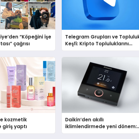
iye’den “Köpeğini İşe
Telegram Grupları ve Toplulu
tası” çağrısı
Keşfi: Kripto Topluluklarını
Telegram’da Keşfetmek
se kozmetik
Daikin’den akıllı
 giriş yaptı
iklimlendirmede yeni dönem:
Madoka Plus Türkiye’de