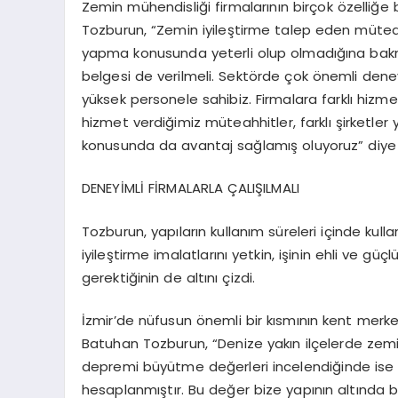
Zemin mühendisliği firmalarının birçok özelliğe 
Tozburun, “Zemin iyileştirme talep eden müteahhi
yapma konusunda yeterli olup olmadığına bakmal
belgesi de verilmeli. Sektörde çok önemli dene
yüksek personele sahibiz. Firmalara farklı hizme
hizmet verdiğimiz müteahhitler, farklı şirketler
konusunda da avantaj sağlamış oluyoruz” diye
DENEYİMLİ FİRMALARLA ÇALIŞILMALI
Tozburun, yapıların kullanım süreleri içinde kul
iyileştirme imalatlarını yetkin, işinin ehli ve g
gerektiğinin de altını çizdi.
İzmir’de nüfusun önemli bir kısmının kent merk
Batuhan Tozburun, “Denize yakın ilçelerde zem
depremi büyütme değerleri incelendiğinde ise 
hesaplanmıştır. Bu değer bize yapının altında