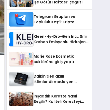
İşe Götür Haftası” çağrısı
Telegram Grupları ve
Topluluk Keşfi: Kripto
Topluluklarını Telegram’da
Keşfetmek
Kleen-Hy-Dro-Gen Inc., Sıfır
Karbon Emisyonlu Hidrojen
Isıtma Teknolojisinde ISO ve
TSSA Düzenleyici Onaylarını
Marie Rose kozmetik
Aldı
sektörüne giriş yaptı
Daikin’den akıllı
iklimlendirmede yeni
dönem: Madoka Plus
Türkiye’de
İnşaatlık Kereste Nasıl
Seçilir? Kaliteli Keresteyi
Anlamanın 10 Yolu