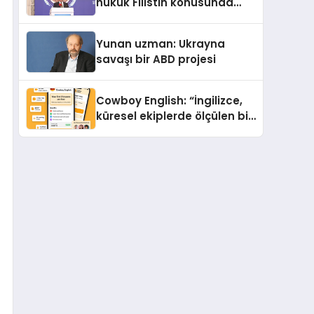
hukuk Filistin konusunda
çifte standart uyguluyor
Yunan uzman: Ukrayna
savaşı bir ABD projesi
Cowboy English: “İngilizce,
küresel ekiplerde ölçülen bir
iş yetkinliğine dönüşüyor”