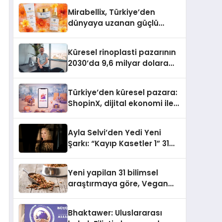
Mirabellix, Türkiye’den
dünyaya uzanan güçlü
büyümesini sürdürüyor
Küresel rinoplasti pazarının
2030’da 9,6 milyar dolara
ulaşması bekleniyor
Türkiye’den küresel pazara:
ShopinX, dijital ekonomi ile
gerçek dünya alışverişini bir
araya getirmeyi hedefliyor
Ayla Selvi’den Yedi Yeni
Şarkı: “Kayıp Kasetler 1” 31
Temmuz’da Yayımlandı
Yeni yapilan 31 bilimsel
araştırmaya göre, Vegan
Köpek Maması ve Vegan
Kedi Mamasının İyi
Bhaktawer: Uluslararası
Sindirildiğini Ortaya Koydu