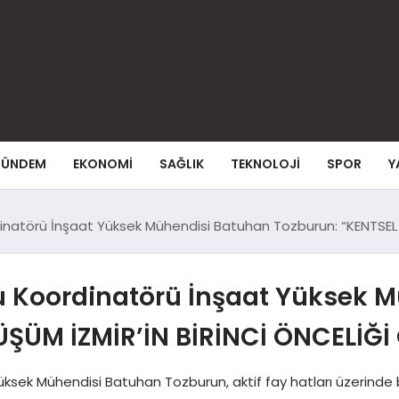
ÜNDEM
EKONOMI
SAĞLIK
TEKNOLOJI
SPOR
Y
natörü İnşaat Yüksek Mühendisi Batuhan Tozburun: “KENTSEL
u Koordinatörü İnşaat Yüksek 
ŞÜM İZMİR’İN BİRİNCİ ÖNCELİĞİ
sek Mühendisi Batuhan Tozburun, aktif fay hatları üzerinde b