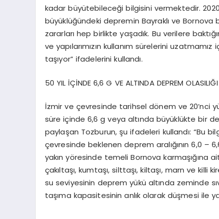
kadar büyütebileceği bilgisini vermektedir. 202
büyüklüğündeki depremin Bayraklı ve Bornova 
zararları hep birlikte yaşadık.
Bu verilere baktığ
ve yapılarımızın kullanım sürelerini uzatmamız
taşıyor” ifadelerini kullandı.
50 YIL İÇİNDE 6,6 G VE ALTINDA DEPREM OLASILIĞ
İzmir ve çevresinde tarihsel dönem ve 20’nci yüz
süre içinde 6,6 g veya altında büyüklükte bir dep
paylaşan Tozburun, şu ifadeleri kullandı: “Bu bil
çevresinde beklenen deprem aralığının 6,0 – 6,
yakın yöresinde temeli Bornova karmaşığına ait 
çakıltaşı, kumtaşı, silttaşı, kiltaşı, marn ve killi
su seviyesinin deprem yükü altında zeminde sı
taşıma kapasitesinin anlık olarak düşmesi ile 