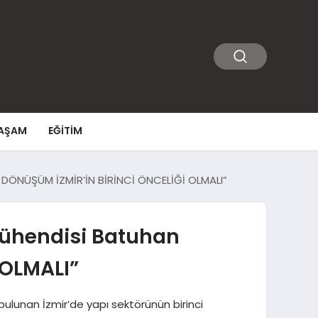
AŞAM
EĞITIM
 DÖNÜŞÜM İZMİR’İN BİRİNCİ ÖNCELİĞİ OLMALI”
Mühendisi Batuhan
 OLMALI”
ulunan İzmir’de yapı sektörünün birinci