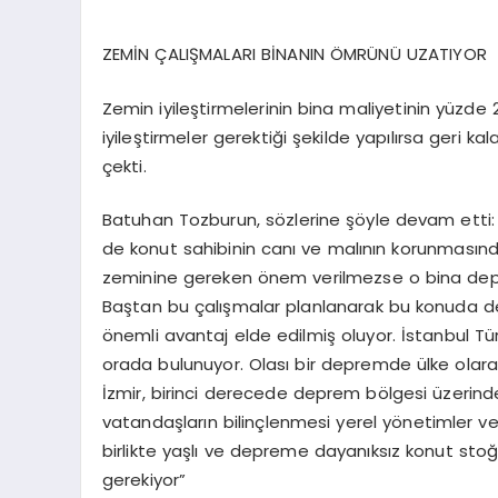
ZEMİN ÇALIŞMALARI BİNANIN ÖMRÜNÜ UZATIYOR
Zemin iyileştirmelerinin bina maliyetinin yüzde
iyileştirmeler gerektiği şekilde yapılırsa geri k
çekti.
Batuhan Tozburun, sözlerine şöyle devam etti: 
de konut sahibinin canı ve malının korunmasında 
zeminine gereken önem verilmezse o bina depre
Baştan bu çalışmalar planlanarak bu konuda den
önemli avantaj elde edilmiş oluyor. İstanbul Tü
orada bulunuyor. Olası bir depremde ülke olara
İzmir, birinci derecede deprem bölgesi üzerinde
vatandaşların bilinçlenmesi yerel yönetimler v
birlikte yaşlı ve depreme dayanıksız konut sto
gerekiyor”