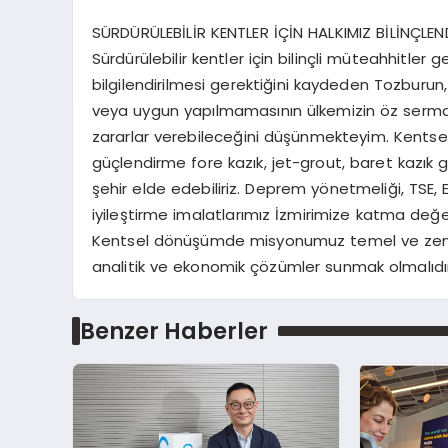
SÜRDÜRÜLEBİLİR KENTLER İÇİN HALKIMIZ BİLİNÇLEND
Sürdürülebilir kentler için bilinçli müteahhitler 
bilgilendirilmesi gerektiğini kaydeden Tozburun
veya uygun yapılmamasının ülkemizin öz serma
zararlar verebileceğini düşünmekteyim. Kentsel
güçlendirme fore kazık, jet-grout, baret kazık gib
şehir elde edebiliriz. Deprem yönetmeliği, TSE
iyileştirme imalatlarımız İzmirimize katma de
Kentsel dönüşümde misyonumuz temel ve zemin
analitik ve ekonomik çözümler sunmak olmalıdır
Benzer Haberler