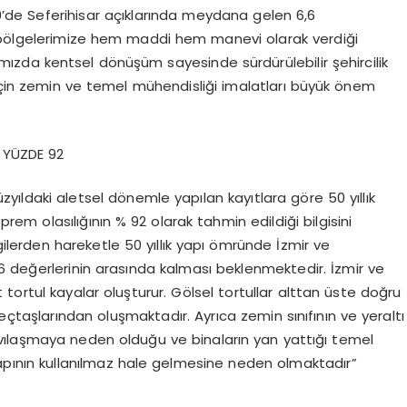
0’de Seferihisar açıklarında meydana gelen 6,6
bölgelerimize hem maddi hem manevi olarak verdiği
ımızda kentsel dönüşüm sayesinde sürdürülebilir şehircilik
 için zemin ve temel mühendisliği imalatları büyük önem
I YÜZDE 92
yıldaki aletsel dönemle yapılan kayıtlara göre 50 yıllık
rem olasılığının % 92 olarak tahmin edildiği bilgisini
gilerden hareketle 50 yıllık yapı ömründe İzmir ve
6 değerlerinin arasında kalması beklenmektedir. İzmir ve
tortul kayalar oluşturur. Gölsel tortullar alttan üste doğru
 kireçtaşlarından oluşmaktadır. Ayrıca zemin sınıfının ve yeraltı
vılaşmaya neden olduğu ve binaların yan yattığı temel
yapının kullanılmaz hale gelmesine neden olmaktadır”