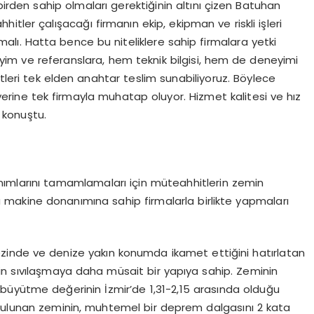
birden sahip olmaları gerektiğinin altını çizen Batuhan
tler çalışacağı firmanın ekip, ekipman ve riskli işleri
ı. Hatta bence bu niteliklere sahip firmalara yetki
yim ve referanslara, hem teknik bilgisi, hem de deneyimi
tleri tek elden anahtar teslim sunabiliyoruz. Böylece
 yerine tek firmayla muhatap oluyor. Hizmet kalitesi ve hız
 konuştu.
lanımlarını tamamlamaları için müteahhitlerin zemin
üçlü makine donanımına sahip firmalarla birlikte yapmaları
ezinde ve denize yakın konumda ikamet ettiğini hatırlatan
in sıvılaşmaya daha müsait bir yapıya sahip.
Zeminin
büyütme değerinin İzmir’de 1,31-2,15 arasında olduğu
 bulunan zeminin, muhtemel bir deprem dalgasını 2 kata