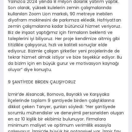
Yalnızca 2024 yılında 8 milyon dolarlık yatırım yaptık.
Son olarak, yüksek kulelerin zemin çalışmalarında
kullanılan Zoom Lion markalı, 90 metreye inebilen
diyafram makinesini de parkımıza ekledik. Hafriyattan
zemin çalışmalarına kadar bütüncül hizmet veriyoruz.
Biz de inşaat yaptığımız için firmaların beklenti ve
taleplerini iyi biliyoruz. Her proje kendimize aitmiş gibi
titizlikle çalışıyoruz, hızlı ve kaliteli sonuçlar elde
ediyoruz. Bizimle çalışan şirketler yeni projelerinde de
tekrar hizmet almak istiyor ve bize teşekkür ediyor. Bu
da bizim için en büyük gurur ve motivasyon kaynağı
oluyor” diye konuştu.
9 ŞANTİYEDE BİRDEN ÇALIŞIYORUZ
İzmir’de Alsancak, Bornova, Bayraklı ve Karşıyaka
ilçelerinde toplam 9 şantiyede birden çalıştıklarına
dikkat çeken Tanyer, şunları söyledi: “Her şantiyede
sorumlu mühendisler ve deneyimli personelden oluşan
en az 10 kişilik bir ekibimiz bulunuyor. Firmalara
minimum maliyet ve optimum verimlilik esasıyla
çalışıyoruz. İzmir’de büyük bir potansiyel var. İzmir fay