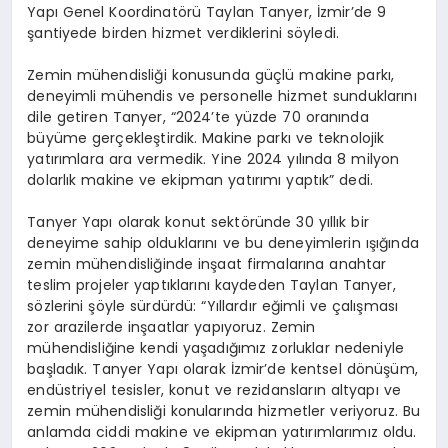
Yapı Genel Koordinatörü Taylan Tanyer, İzmir’de 9
şantiyede birden hizmet verdiklerini söyledi.
YAŞAM
Zemin mühendisliği konusunda güçlü makine parkı,
deneyimli mühendis ve personelle hizmet sunduklarını
EĞITIM
dile getiren Tanyer, “2024’te yüzde 70 oranında
büyüme gerçekleştirdik. Makine parkı ve teknolojik
yatırımlara ara vermedik. Yine 2024 yılında 8 milyon
dolarlık makine ve ekipman yatırımı yaptık” dedi.
Tanyer Yapı olarak konut sektöründe 30 yıllık bir
deneyime sahip olduklarını ve bu deneyimlerin ışığında
zemin mühendisliğinde inşaat firmalarına anahtar
teslim projeler yaptıklarını kaydeden Taylan Tanyer,
sözlerini şöyle sürdürdü: “Yıllardır eğimli ve çalışması
zor arazilerde inşaatlar yapıyoruz. Zemin
mühendisliğine kendi yaşadığımız zorluklar nedeniyle
başladık. Tanyer Yapı olarak İzmir’de kentsel dönüşüm,
endüstriyel tesisler, konut ve rezidansların altyapı ve
zemin mühendisliği konularında hizmetler veriyoruz. Bu
anlamda ciddi makine ve ekipman yatırımlarımız oldu.