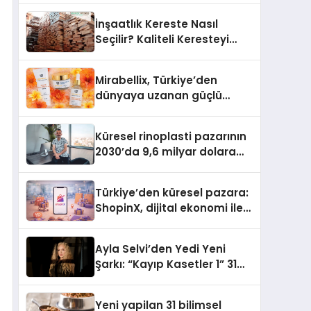
Türkiye’de
İnşaatlık Kereste Nasıl
Seçilir? Kaliteli Keresteyi
Anlamanın 10 Yolu
Mirabellix, Türkiye’den
dünyaya uzanan güçlü
büyümesini sürdürüyor
Küresel rinoplasti pazarının
2030’da 9,6 milyar dolara
ulaşması bekleniyor
Türkiye’den küresel pazara:
ShopinX, dijital ekonomi ile
gerçek dünya alışverişini bir
araya getirmeyi hedefliyor
Ayla Selvi’den Yedi Yeni
Şarkı: “Kayıp Kasetler 1” 31
Temmuz’da Yayımlandı
Yeni yapilan 31 bilimsel