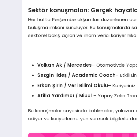
Sekt
ö
r konuşmaları
: Ger
çek hayatl
Her hafta Perşembe akşamları düzenlenen canlı
buluşma imkanı sunuluyor. Bu konuşmalarda sade
sektörel bakış açıları ve ilham verici kariyer hi
Volkan Ak / Mercedes
– Otomotivde Yapa
Sezgin İ
lde
ş
/ Academic Coach
– Etkili L
Erkan
Şirin / Veri Bilimi Okulu
– Kariyeriniz
Atilla Yardımcı / Miuul
– Yapay Zeka Trend
Bu konuşmalar sayesinde katılımcılar, yalnızca
ediyor ve kariyerlerine yön verecek bilgilerle don