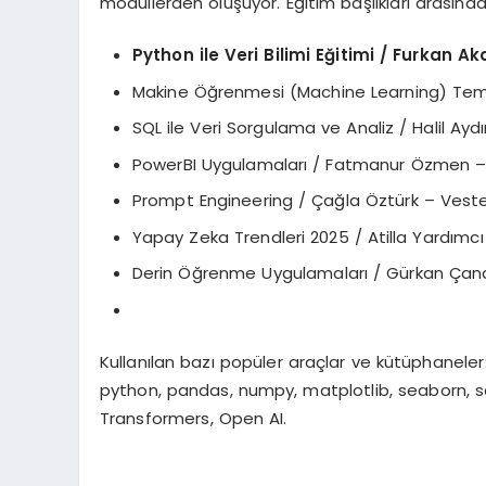
modüllerden oluşuyor. Eğitim başlıkları arasında
Python ile Veri Bilimi Eğitimi / Furkan A
Makine Öğrenmesi (Machine Learning) Temell
SQL ile Veri Sorgulama ve Analiz / Halil 
PowerBI Uygulamaları / Fatmanur Özmen – 
Prompt Engineering / Çağla Öztürk – Vestel
Yapay Zeka Trendleri 2025 / Atilla Yardımc
Derin Öğrenme Uygulamaları / Gürkan Çana
Kullanılan bazı popüler araçlar ve kütüphaneler
python, pandas, numpy, matplotlib, seaborn, sc
Transformers, Open AI.