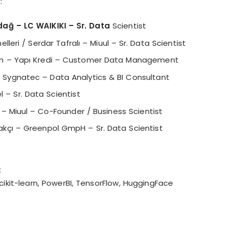
:
kdağ
– LC WAIKIKI – Sr. Data
Scientist
eri / Serdar Tafralı – Miuul – Sr. Data Scientist
Aydın – Yapı Kredi – Customer Data Management
Sygnatec – Data Analytics & BI Consultant
 – Sr. Data Scientist
ı – Miuul – Co-Founder / Business Scientist
kçı – Greenpol GmpH – Sr. Data Scientist
:
ikit-learn, PowerBI, TensorFlow, HuggingFace