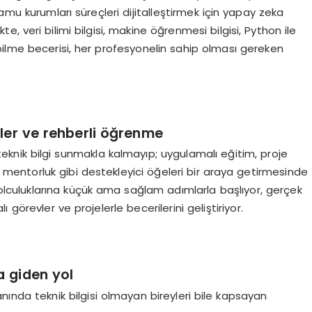
amu kurumları süreçleri dijitalleştirmek için yapay zeka
te, veri bilimi bilgisi, makine öğrenmesi bilgisi, Python ile
lanabilme becerisi, her profesyonelin sahip olması gereken
ler ve rehberli öğrenme
teknik bilgi sunmakla kalmayıp; uygulamalı eğitim, proje
entorluk gibi destekleyici öğeleri bir araya getirmesinde
 yolculuklarına küçük ama sağlam adımlarla başlıyor, gerçek
örevler ve projelerle becerilerini geliştiriyor.
a g
iden
yol
nında teknik bilgisi olmayan bireyleri bile kapsayan