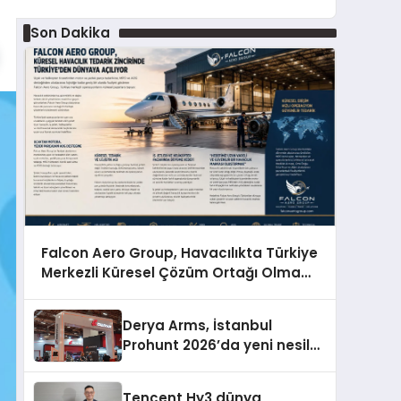
Son Dakika
Falcon Aero Group, Havacılıkta Türkiye
Merkezli Küresel Çözüm Ortağı Olma
Yolunda İlerliyor
Derya Arms, İstanbul
Prohunt 2026’da yeni nesil
ürünlerini ve global marka
vizyonunu sergiledi
Tencent Hy3 dünya