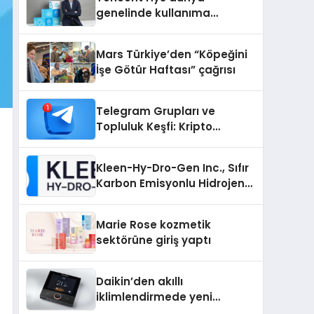
genelinde kullanıma
sunuldu
Mars Türkiye’den “Köpeğini
İşe Götür Haftası” çağrısı
Telegram Grupları ve
Topluluk Keşfi: Kripto
Topluluklarını Telegram’da
Keşfetmek
Kleen-Hy-Dro-Gen Inc., Sıfır
Karbon Emisyonlu Hidrojen
Isıtma Teknolojisinde ISO ve
TSSA Düzenleyici Onaylarını
Marie Rose kozmetik
Aldı
sektörüne giriş yaptı
Daikin’den akıllı
iklimlendirmede yeni
dönem: Madoka Plus