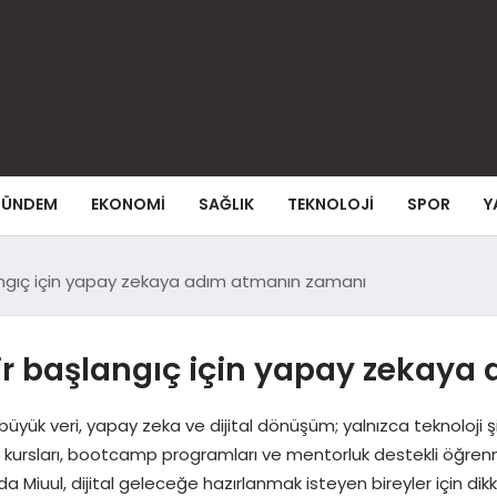
ÜNDEM
EKONOMI
SAĞLIK
TEKNOLOJI
SPOR
Y
langıç için yapay zekaya adım atmanın zamanı
bir başlangıç için yapay zekay
 büyük veri, yapay zeka ve dijital dönüşüm; yalnızca teknoloji şi
mi kursları, bootcamp programları ve mentorluk destekli öğrenme
a Miuul, dijital geleceğe hazırlanmak isteyen bireyler için dik