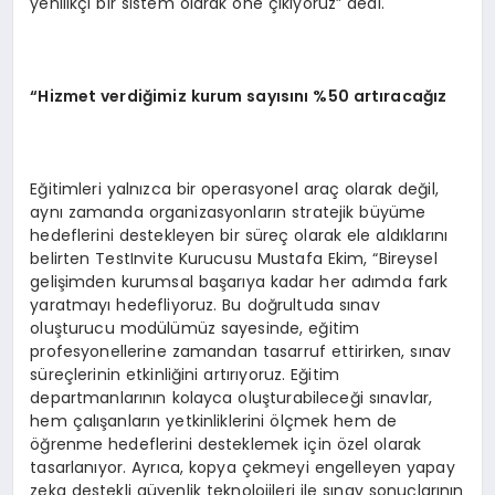
yenilikçi bir sistem olarak öne çıkıyoruz” dedi.
“
Hizmet verdi
ğ
imiz kurum say
ı
s
ı
n
ı
%50 art
ı
ra
cağız
Eğitimleri yalnızca bir operasyonel araç olarak değil,
aynı zamanda organizasyonların stratejik büyüme
hedeflerini destekleyen bir süreç olarak ele aldıklarını
belirten TestInvite Kurucusu Mustafa Ekim, “Bireysel
gelişimden kurumsal başarıya kadar her adımda fark
yaratmayı hedefliyoruz. Bu doğrultuda sınav
oluşturucu modülümüz sayesinde, eğitim
profesyonellerine zamandan tasarruf ettirirken, sınav
süreçlerinin etkinliğini artırıyoruz. Eğitim
departmanlarının kolayca oluşturabileceği sınavlar,
hem çalışanların yetkinliklerini ölçmek hem de
öğrenme hedeflerini desteklemek için özel olarak
tasarlanıyor. Ayrıca, kopya çekmeyi engelleyen yapay
zeka destekli güvenlik teknolojileri ile sınav sonuçlarının