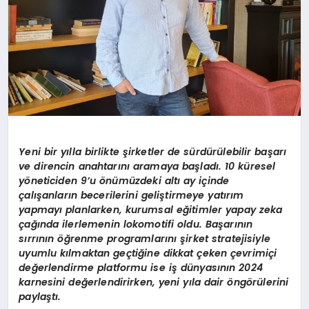
Yeni bir y
ı
lla birlikte
ş
irketler de s
ü
rd
ü
r
ü
lebilir ba
ş
ar
ı
ve direncin anahtar
ı
n
ı
aramaya ba
ş
lad
ı
. 10 k
ü
resel
y
ö
neticiden 9
’
u
ö
n
ü
m
ü
zdeki alt
ı ay iç
inde
ç
al
ış
anlar
ı
n becerilerini geli
ş
tirmeye yat
ı
r
ı
m
yapmay
ı
planlarken, kurumsal e
ğ
itimler yapay zeka
ç
a
ğı
nda ilerlemenin lokomotifi oldu. Ba
ş
ar
ı
n
ı
n
s
ı
rr
ı
n
ı
n
öğ
renme programlar
ı
n
ı ş
irket stratejisiyle
uyumlu k
ı
lmaktan ge
ç
ti
ğ
ine dikkat
ç
eken
ç
evrimi
ç
i
de
ğ
erlendirme platformu ise i
ş
d
ü
nyas
ı
n
ı
n 2024
karnesini de
ğ
erlendirirken, yeni y
ı
la dair
ö
ng
ö
r
ü
lerini
payla
ş
t
ı
.