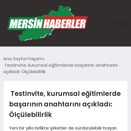
ANASAYFA
Ana Sayfa
Yaşam
TestInvite, kurumsal eğitimlerde başarının anahtarını
GÜNDEM
açıkladı: Ölçülebilirlik
EKONOMI
TestInvite, kurumsal eğitimlerde
SAĞLIK
başarının anahtarını açıkladı:
Ölçülebilirlik
TEKNOLOJI
Yeni bir yılla birlikte şirketler de sürdürülebilir başarı
SPOR