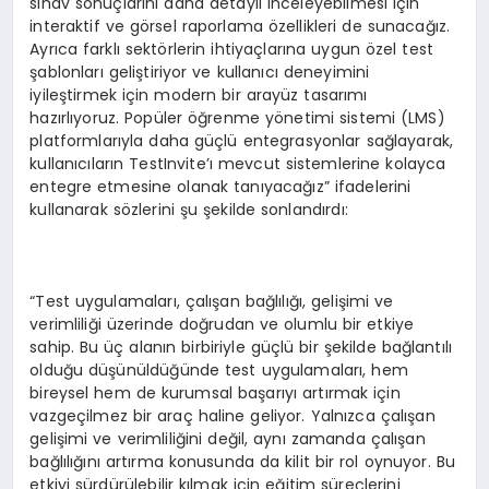
sınav sonuçlarını daha detaylı inceleyebilmesi için
interaktif ve görsel raporlama özellikleri de sunacağız.
Ayrıca farklı sektörlerin ihtiyaçlarına uygun özel test
şablonları geliştiriyor ve kullanıcı deneyimini
iyileştirmek için modern bir arayüz tasarımı
hazırlıyoruz. Popüler öğrenme yönetimi sistemi (LMS)
platformlarıyla daha güçlü entegrasyonlar sağlayarak,
kullanıcıların TestInvite’ı mevcut sistemlerine kolayca
entegre etmesine olanak tanıyacağız” ifadelerini
kullanarak sözlerini şu şekilde sonlandırdı:
“Test uygulamaları, çalışan bağlılığı, gelişimi ve
verimliliği üzerinde doğrudan ve olumlu bir etkiye
sahip. Bu üç alanın birbiriyle güçlü bir şekilde bağlantılı
olduğu düşünüldüğünde test uygulamaları, hem
bireysel hem de kurumsal başarıyı artırmak için
vazgeçilmez bir araç haline geliyor. Yalnızca çalışan
gelişimi ve verimliliğini değil, aynı zamanda çalışan
bağlılığını artırma konusunda da kilit bir rol oynuyor. Bu
etkiyi sürdürülebilir kılmak için eğitim süreçlerini