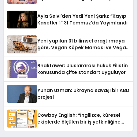
alışverişini bir araya getirmeyi
hedefliyor
Ayla Selvi’den Yedi Yeni Şarkı: “Kayıp
Kasetler 1” 31 Temmuz’da Yayımlandı
Yeni yapilan 31 bilimsel araştırmaya
göre, Vegan Köpek Maması ve Vegan
Kedi Mamasının İyi Sindirildiğini
Ortaya Koydu
Bhaktawer: Uluslararası hukuk Filistin
konusunda çifte standart uyguluyor
Yunan uzman: Ukrayna savaşı bir ABD
projesi
Cowboy English: “İngilizce, küresel
ekiplerde ölçülen bir iş yetkinliğine
dönüşüyor”