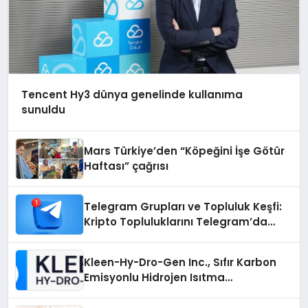
Tencent Hy3 dünya genelinde kullanıma
sunuldu
Mars Türkiye’den “Köpeğini İşe Götür
Haftası” çağrısı
Telegram Grupları ve Topluluk Keşfi:
Kripto Topluluklarını Telegram’da
Keşfetmek
Kleen-Hy-Dro-Gen Inc., Sıfır Karbon
Emisyonlu Hidrojen Isıtma
Teknolojisinde ISO ve TSSA
Düzenleyici Onaylarını Aldı