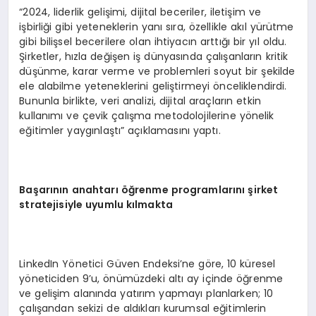
“2024, liderlik gelişimi, dijital beceriler, iletişim ve
işbirliği gibi yeteneklerin yanı sıra, özellikle akıl yürütme
gibi bilişsel becerilere olan ihtiyacın arttığı bir yıl oldu.
Şirketler, hızla değişen iş dünyasında çalışanların kritik
düşünme, karar verme ve problemleri soyut bir şekilde
ele alabilme yeteneklerini geliştirmeyi önceliklendirdi.
Bununla birlikte, veri analizi, dijital araçların etkin
kullanımı ve çevik çalışma metodolojilerine yönelik
eğitimler yaygınlaştı” açıklamasını yaptı.
Ba
ş
ar
ı
n
ı
n anahtar
ı öğ
renme programlar
ı
n
ı ş
irket
stratejisiyle uyumlu k
ı
lmakta
LinkedIn Yönetici Güven Endeksi’ne göre, 10 küresel
yöneticiden 9’u, önümüzdeki altı ay içinde öğrenme
ve gelişim alanında yatırım yapmayı planlarken; 10
çalışandan sekizi de aldıkları kurumsal eğitimlerin