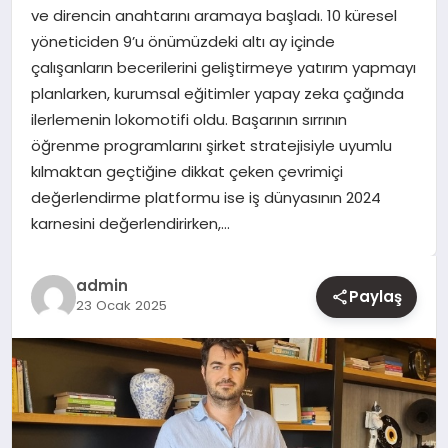
ve direncin anahtarını aramaya başladı. 10 küresel
yöneticiden 9’u önümüzdeki altı ay içinde
YAŞAM
çalışanların becerilerini geliştirmeye yatırım yapmayı
planlarken, kurumsal eğitimler yapay zeka çağında
EĞITIM
ilerlemenin lokomotifi oldu. Başarının sırrının
öğrenme programlarını şirket stratejisiyle uyumlu
kılmaktan geçtiğine dikkat çeken çevrimiçi
değerlendirme platformu ise iş dünyasının 2024
karnesini değerlendirirken,…
admin
Paylaş
23 Ocak 2025