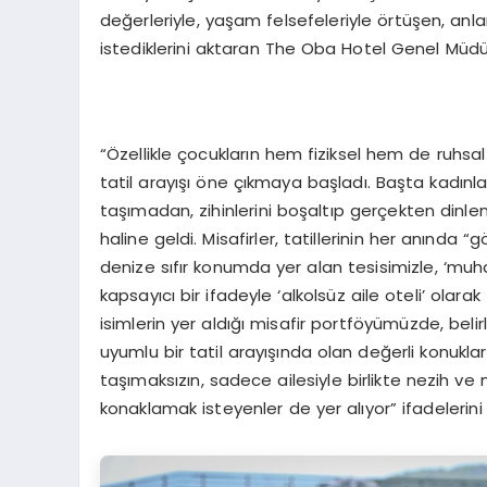
değerleriyle, yaşam felsefeleriyle örtüşen, anl
istediklerini aktaran The Oba Hotel Genel Müd
“Özellikle çocukların hem fiziksel hem de ruhsal
tatil arayışı öne çıkmaya başladı. Başta kadınl
taşımadan, zihinlerini boşaltıp gerçekten dinlene
haline geldi. Misafirler, tatillerinin her anında 
denize sıfır konumda yer alan tesisimizle, ‘muh
kapsayıcı bir ifadeyle ‘alkolsüz aile oteli’ olar
isimlerin yer aldığı misafir portföyümüzde, beli
uyumlu bir tatil arayışında olan değerli konuklar
taşımaksızın, sadece ailesiyle birlikte nezih 
konaklamak isteyenler de yer alıyor” ifadelerini 