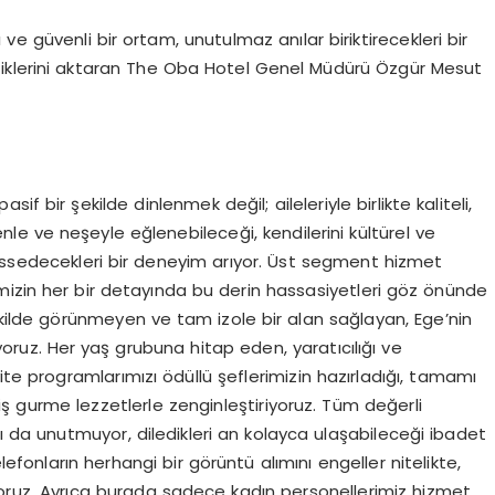
 ve güvenli bir ortam, unutulmaz anılar biriktirecekleri bir
tiklerini aktaran The Oba Hotel Genel Müdürü Özgür Mesut
 bir şekilde dinlenmek değil; aileleriyle birlikte kaliteli,
enle ve neşeyle eğlenebileceği, kendilerini kültürel ve
issedecekleri bir deneyim arıyor. Üst segment hizmet
isimizin her bir detayında bu derin hassasiyetleri göz önünde
ekilde görünmeyen ve tam izole bir alan sağlayan, Ege’nin
ruz. Her yaş grubuna hitap eden, yaratıcılığı ve
ite programlarımızı ödüllü şeflerimizin hazırladığı, tamamı
lmiş gurme lezzetlerle zenginleştiriyoruz. Tüm değerli
nı da unutmuyor, diledikleri an kolayca ulaşabileceği ibadet
lefonların herhangi bir görüntü alımını engeller nitelikte,
ağlıyoruz. Ayrıca burada sadece kadın personellerimiz hizmet