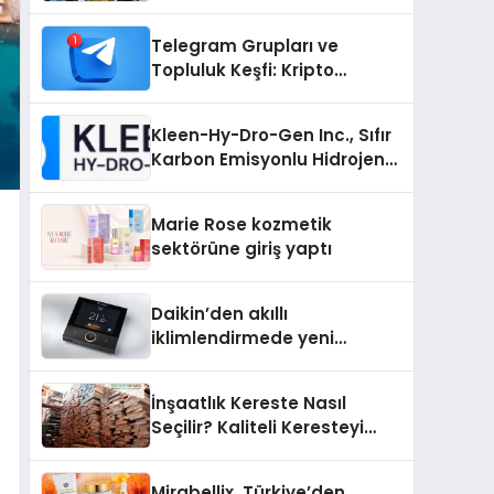
Telegram Grupları ve
Topluluk Keşfi: Kripto
Topluluklarını Telegram’da
Keşfetmek
Kleen-Hy-Dro-Gen Inc., Sıfır
Karbon Emisyonlu Hidrojen
Isıtma Teknolojisinde ISO ve
TSSA Düzenleyici Onaylarını
Marie Rose kozmetik
Aldı
sektörüne giriş yaptı
Daikin’den akıllı
iklimlendirmede yeni
dönem: Madoka Plus
Türkiye’de
İnşaatlık Kereste Nasıl
Seçilir? Kaliteli Keresteyi
Anlamanın 10 Yolu
Mirabellix, Türkiye’den