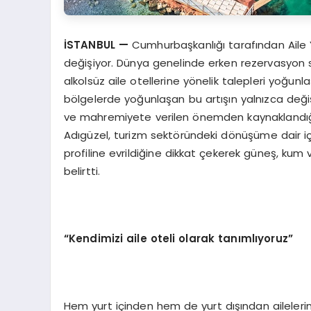
İSTANBUL
—
Cumhurbaşkanlığı tarafından Aile Yı
değişiyor. Dünya genelinde erken rezervasyon sı
alkolsüz aile otellerine yönelik talepleri yoğunl
bölgelerde yoğunlaşan bu artışın yalnızca değişe
ve mahremiyete verilen önemden kaynaklandığ
Adıgüzel, turizm sektöründeki dönüşüme dair içgörü
profiline evrildiğine dikkat çekerek güneş, kum
belirtti.
“Kendimizi aile oteli olarak tanımlıyoruz”
Hem yurt içinden hem de yurt dışından ailelerin