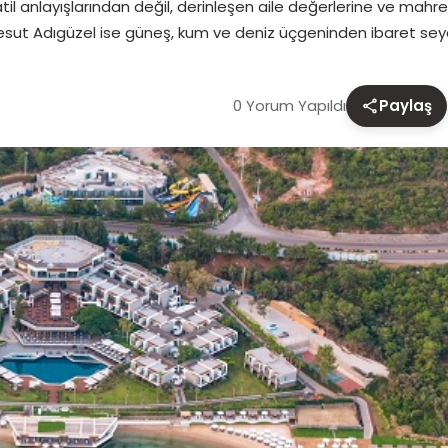
atil anlayışlarından değil, derinleşen aile değerlerine ve ma
ut Adıgüzel ise güneş, kum ve deniz üçgeninden ibaret sey
0 Yorum Yapıldı
Paylaş