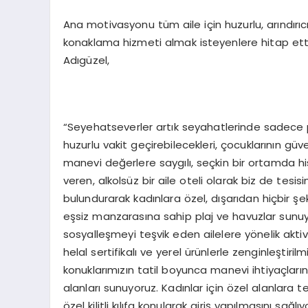
Ana motivasyonu tüm aile için huzurlu, arındırıcı
konaklama hizmeti almak isteyenlere hitap et
Adıgüzel,
“Seyehatseverler artık seyahatlerinde sadece pasif
huzurlu vakit geçirebilecekleri, çocuklarının güv
manevi değerlere saygılı, seçkin bir ortamda h
veren, alkolsüz bir aile oteli olarak biz de tes
bulundurarak kadınlara özel, dışarıdan hiçbir ş
eşsiz manzarasına sahip plaj ve havuzlar sunuyo
sosyalleşmeyi teşvik eden ailelere yönelik aktiv
helal sertifikalı ve yerel ürünlerle zenginleştiri
konuklarımızın tatil boyunca manevi ihtiyaçları
alanları sunuyoruz. Kadınlar için özel alanlara te
özel kilitli kılıfa konularak giriş yapılmasını s