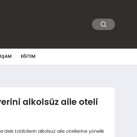
AŞAM
EĞITIM
r
ini alkolsüz aile oteli
deki tatilcilerin alkolsüz aile otellerine yönelik