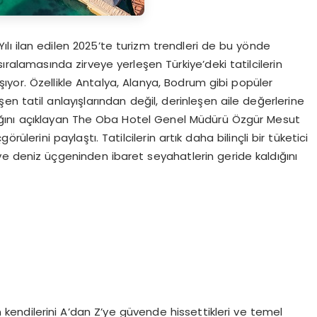
lı ilan edilen 2025’te turizm trendleri de bu yönde
ralamasında zirveye yerleşen Türkiye’deki tatilcilerin
aşıyor. Özellikle Antalya, Alanya, Bodrum gibi popüler
n tatil anlayışlarından değil, derinleşen aile değerlerine
ını açıklayan The Oba Hotel Genel Müdürü Özgür Mesut
lerini paylaştı. Tatilcilerin artık daha bilinçli bir tüketici
 ve deniz üçgeninden ibaret seyahatlerin geride kaldığını
 kendilerini A’dan Z’ye güvende hissettikleri ve temel