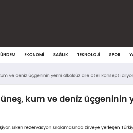
ÜNDEM
EKONOMI
SAĞLIK
TEKNOLOJI
SPOR
Y
um ve deniz üçgeninin yerini alkolsüz aile oteli konsepti alıyo
üneş, kum ve deniz üçgeninin yer
şiyor. Erken rezervasyon sıralamasında zirveye yerleşen Türkiye’