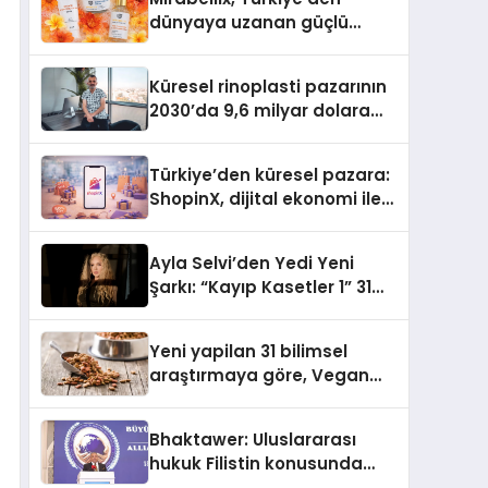
dünyaya uzanan güçlü
büyümesini sürdürüyor
Küresel rinoplasti pazarının
2030’da 9,6 milyar dolara
ulaşması bekleniyor
Türkiye’den küresel pazara:
ShopinX, dijital ekonomi ile
gerçek dünya alışverişini bir
araya getirmeyi hedefliyor
Ayla Selvi’den Yedi Yeni
Şarkı: “Kayıp Kasetler 1” 31
Temmuz’da Yayımlandı
Yeni yapilan 31 bilimsel
araştırmaya göre, Vegan
Köpek Maması ve Vegan
Kedi Mamasının İyi
Bhaktawer: Uluslararası
Sindirildiğini Ortaya Koydu
hukuk Filistin konusunda
çifte standart uyguluyor