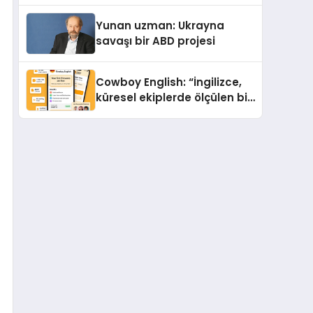
Yunan uzman: Ukrayna
savaşı bir ABD projesi
Cowboy English: “İngilizce,
küresel ekiplerde ölçülen bir
iş yetkinliğine dönüşüyor”