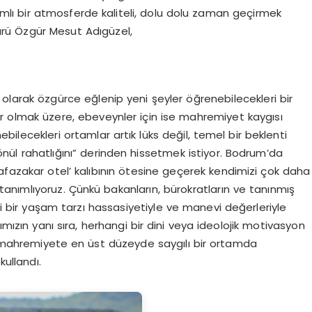
amlı bir atmosferde kaliteli, dolu dolu zaman geçirmek
ürü Özgür Mesut Adıgüzel,
 olarak özgürce eğlenip yeni şeyler öğrenebilecekleri bir
ar olmak üzere, ebeveynler için ise mahremiyet kaygısı
bilecekleri ortamlar artık lüks değil, temel bir beklenti
“gönül rahatlığını” derinden hissetmek istiyor. Bodrum’da
afazakar otel’ kalıbının ötesine geçerek kendimizi çok daha
ak tanımlıyoruz. Çünkü bakanların, bürokratların ve tanınmış
rli bir yaşam tarzı hassasiyetiyle ve manevi değerleriyle
ımızın yanı sıra, herhangi bir dini veya ideolojik motivasyon
ve mahremiyete en üst düzeyde saygılı bir ortamda
kullandı.