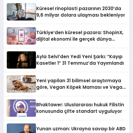
Küresel rinoplasti pazarının 2030’da
9,6 milyar dolara ulaşması bekleniyor
Türkiye’den küresel pazara: ShopinX,
dijital ekonomi ile gerçek dünya
alışverişini bir araya getirmeyi
hedefliyor
Ayla Selvi’den Yedi Yeni Şarkı: “Kayıp
Kasetler 1” 31 Temmuz’da Yayımlandı
Yeni yapilan 31 bilimsel araştırmaya
göre, Vegan Köpek Maması ve Vegan
Kedi Mamasının İyi Sindirildiğini
Ortaya Koydu
Bhaktawer: Uluslararası hukuk Filistin
konusunda çifte standart uyguluyor
Yunan uzman: Ukrayna savaşı bir ABD