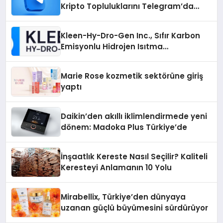
Kripto Topluluklarını Telegram’da
Keşfetmek
Kleen-Hy-Dro-Gen Inc., Sıfır Karbon
Emisyonlu Hidrojen Isıtma
Teknolojisinde ISO ve TSSA
Düzenleyici Onaylarını Aldı
Marie Rose kozmetik sektörüne giriş
yaptı
Daikin’den akıllı iklimlendirmede yeni
dönem: Madoka Plus Türkiye’de
İnşaatlık Kereste Nasıl Seçilir? Kaliteli
Keresteyi Anlamanın 10 Yolu
Mirabellix, Türkiye’den dünyaya
uzanan güçlü büyümesini sürdürüyor