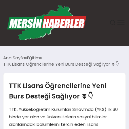
ANASAYFA
Ana Sayfa
Eğitim
TTK Lisans Öğrencilerine Yeni Burs Desteği Sağlıyor ⏬👇
GÜNDEM
EKONOMI
TTK Lisans Öğrencilerine Yeni
Burs Desteği Sağlıyor ⏬👇
SAĞLIK
TTK, Yükseköğretim Kurumları Sınavı’nda (YKS) ilk 30
TEKNOLOJI
binde yer alan ve üniversitelerin sosyal bilimler
alanlarındaki bölümlerini tercih eden lisans
SPOR