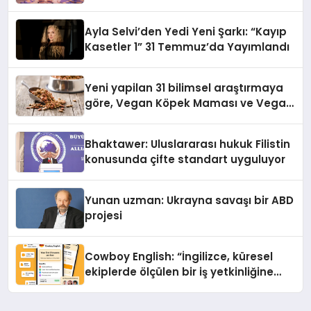
alışverişini bir araya getirmeyi
hedefliyor
Ayla Selvi’den Yedi Yeni Şarkı: “Kayıp
Kasetler 1” 31 Temmuz’da Yayımlandı
Yeni yapilan 31 bilimsel araştırmaya
göre, Vegan Köpek Maması ve Vegan
Kedi Mamasının İyi Sindirildiğini
Ortaya Koydu
Bhaktawer: Uluslararası hukuk Filistin
konusunda çifte standart uyguluyor
Yunan uzman: Ukrayna savaşı bir ABD
projesi
Cowboy English: “İngilizce, küresel
ekiplerde ölçülen bir iş yetkinliğine
dönüşüyor”