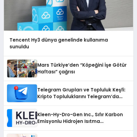
Tencent Hy3 dünya genelinde kullanıma
sunuldu
Mars Türkiye’den “Köpeğini İşe Götür
Haftası” çağrısı
Telegram Grupları ve Topluluk Keşfi:
Kripto Topluluklarını Telegram’da
Keşfetmek
Kleen-Hy-Dro-Gen Inc., Sıfır Karbon
Emisyonlu Hidrojen Isıtma
Teknolojisinde ISO ve TSSA
Düzenleyici Onaylarını Aldı