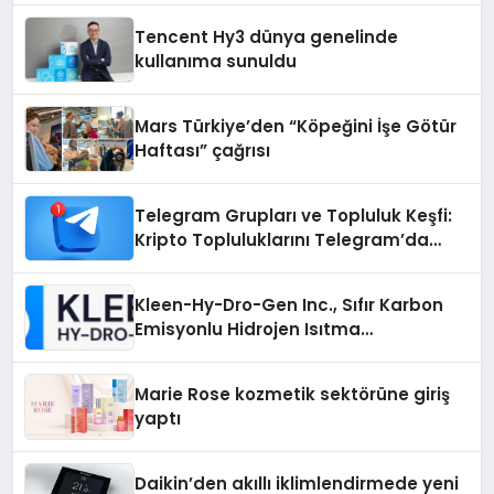
Tencent Hy3 dünya genelinde
kullanıma sunuldu
Mars Türkiye’den “Köpeğini İşe Götür
Haftası” çağrısı
Telegram Grupları ve Topluluk Keşfi:
Kripto Topluluklarını Telegram’da
Keşfetmek
Kleen-Hy-Dro-Gen Inc., Sıfır Karbon
Emisyonlu Hidrojen Isıtma
Teknolojisinde ISO ve TSSA
Düzenleyici Onaylarını Aldı
Marie Rose kozmetik sektörüne giriş
yaptı
Daikin’den akıllı iklimlendirmede yeni