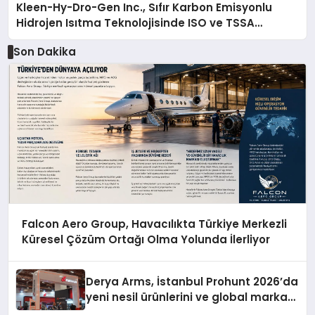
Kleen-Hy-Dro-Gen Inc., Sıfır Karbon Emisyonlu
Hidrojen Isıtma Teknolojisinde ISO ve TSSA
Düzenleyici Onaylarını Aldı
Son Dakika
Falcon Aero Group, Havacılıkta Türkiye Merkezli
Küresel Çözüm Ortağı Olma Yolunda İlerliyor
Derya Arms, İstanbul Prohunt 2026’da
yeni nesil ürünlerini ve global marka
vizyonunu sergiledi