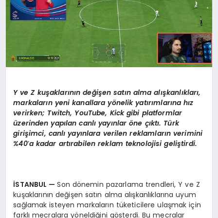
Y ve
Z ku
şaklarını
n de
ğişen satın alma alışkanlıkları,
markaların yeni kanallara y
ö
nelik yatırımlarına hız
verirken; Twitch, YouTube, Kick gibi platformlar
üzerinden yapılan canlı yayınlar
ö
ne çıktı. Türk
girişimci, canlı yayınlara verilen reklamların verimini
%40
’
a kadar artırabilen reklam teknolojisi geliştirdi.
İSTANBUL
—
Son dönemin pazarlama trendleri, Y ve Z
kuşaklarının değişen satın alma alışkanlıklarına uyum
sağlamak isteyen markaların tüketicilere ulaşmak için
farklı mecralara yöneldiğini gösterdi. Bu mecralar