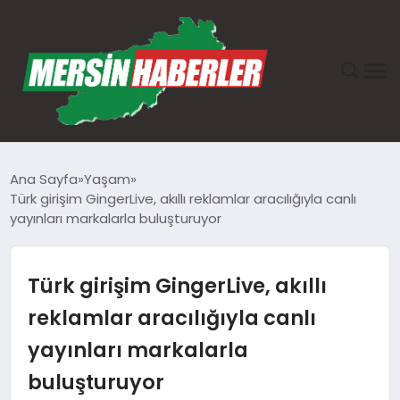
ANASAYFA
Ana Sayfa
Yaşam
Türk girişim GingerLive, akıllı reklamlar aracılığıyla canlı
GÜNDEM
yayınları markalarla buluşturuyor
EKONOMI
Türk girişim GingerLive, akıllı
SAĞLIK
reklamlar aracılığıyla canlı
yayınları markalarla
TEKNOLOJI
buluşturuyor
SPOR