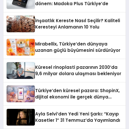
dönem: Madoka Plus Türkiye’de
İnşaatlık Kereste Nasıl Seçilir? Kaliteli
Keresteyi Anlamanın 10 Yolu
Mirabellix, Türkiye’den dünyaya
uzanan güçlü büyümesini sürdürüyor
Küresel rinoplasti pazarının 2030’da
9,6 milyar dolara ulaşması bekleniyor
Türkiye’den küresel pazara: ShopinX,
dijital ekonomi ile gerçek dünya
alışverişini bir araya getirmeyi
hedefliyor
Ayla Selvi’den Yedi Yeni Şarkı: “Kayıp
Kasetler 1” 31 Temmuz’da Yayımlandı