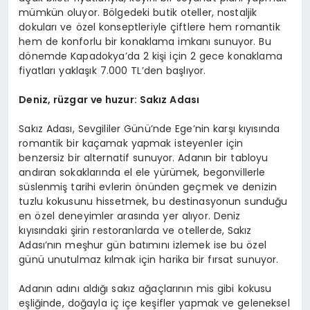
mümkün oluyor. Bölgedeki butik oteller, nostaljik
dokuları ve özel konseptleriyle çiftlere hem romantik
hem de konforlu bir konaklama imkanı sunuyor. Bu
dönemde Kapadokya’da 2 kişi için 2 gece konaklama
fiyatları yaklaşık 7.000 TL’den başlıyor.
Deniz, rüzgar ve huzur: Sakız Adası
Sakız Adası, Sevgililer Günü’nde Ege’nin karşı kıyısında
romantik bir kaçamak yapmak isteyenler için
benzersiz bir alternatif sunuyor. Adanın bir tabloyu
andıran sokaklarında el ele yürümek, begonvillerle
süslenmiş tarihi evlerin önünden geçmek ve denizin
tuzlu kokusunu hissetmek, bu destinasyonun sunduğu
en özel deneyimler arasında yer alıyor. Deniz
kıyısındaki şirin restoranlarda ve otellerde, Sakız
Adası’nın meşhur gün batımını izlemek ise bu özel
günü unutulmaz kılmak için harika bir fırsat sunuyor.
Adanın adını aldığı sakız ağaçlarının mis gibi kokusu
eşliğinde, doğayla iç içe keşifler yapmak ve geleneksel