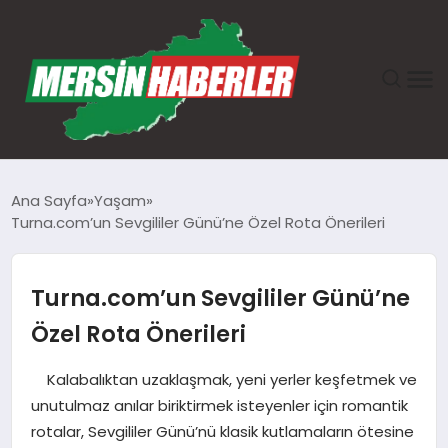
ANASAYFA
Ana Sayfa
Yaşam
Turna.com’un Sevgililer Günü’ne Özel Rota Önerileri
GÜNDEM
EKONOMI
Turna.com’un Sevgililer Günü’ne
Özel Rota Önerileri
SAĞLIK
Kalabalıktan uzaklaşmak, yeni yerler keşfetmek ve
TEKNOLOJI
unutulmaz anılar biriktirmek isteyenler için romantik
rotalar, Sevgililer Günü’nü klasik kutlamaların ötesine
SPOR