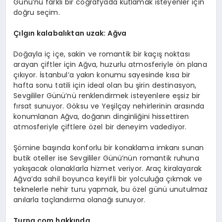
Günü’nü farklı bir coğrafyada kutlamak isteyenler için
doğru seçim.
Çılgın kalabalıktan uzak: Ağva
Doğayla iç içe, sakin ve romantik bir kaçış noktası
arayan çiftler için Ağva, huzurlu atmosferiyle ön plana
çıkıyor. İstanbul’a yakın konumu sayesinde kısa bir
hafta sonu tatili için ideal olan bu şirin destinasyon,
Sevgililer Günü’nü renklendirmek isteyenlere eşsiz bir
fırsat sunuyor. Göksu ve Yeşilçay nehirlerinin arasında
konumlanan Ağva, doğanın dinginliğini hissettiren
atmosferiyle çiftlere özel bir deneyim vadediyor.
Şömine başında konforlu bir konaklama imkanı sunan
butik oteller ise Sevgililer Günü’nün romantik ruhuna
yakışacak olanaklarla hizmet veriyor. Araç kiralayarak
Ağva’da sahil boyunca keyifli bir yolculuğa çıkmak ve
teknelerle nehir turu yapmak, bu özel günü unutulmaz
anılarla taçlandırma olanağı sunuyor.
Turna.com
hakkında