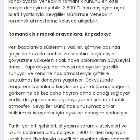
konaklayarak Venedik’in romantik ruhunu en özel
haliyle deneyimleyebilir. 3.800 TL’den başlayan uçak
bileti fiyatlarıyla, Sevgililer Günü’nde Venedik’in
romantik atmosferine kolayca ulaşabilir.
Romantik bir masal arayanlara: Kapadokya
Peri bacalarıyla süslenmiş vadiler, şömine başında
geçirilen huzurlu saatler ve sabahın ilk ışıklarıyla
gökyüzüne yükselen sıcak hava balonlarının büyüleyici
dansı… Kapadokya, her mevsimde ayrı bir güzellik
sunuyor ve kendine has atmosferiyle çiftlere
unutulmaz bir deneyim yaşatıyor. Gökyüzünde
rengarenk balonlarla karşılanan gün doğumu, doğanın
görkemine bir kez daha hayran olma olanağı sağlayan
vadilerde yapılan sessiz yürüyüşler ve şehrin otantik
atmosferi, Sevgililer Günü’nde unutulmaz anılar
biriktirmek isteyenler için eşsiz bir deneyim vadediyor.
Tarihi yer altı şehirleri, el yapımı seramik atölyeleri ve
üzüm bağlarıyla ünlü bölgeye, 1.800 TL’den başlayan
uçak bileti fiyatlarıyla, keyifli bir seyahat planı yapmak