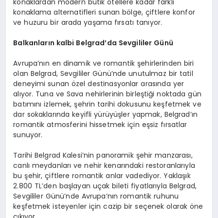
konaklardan modern butik otellere kadar farklı
konaklama alternatifleri sunan bölge, çiftlere konfor
ve huzuru bir arada yaşama fırsatı tanıyor.
Balkanların k
albi Belgrad
’
da Sevgililer Günü
Avrupa’nın en dinamik ve romantik şehirlerinden biri
olan Belgrad, Sevgililer Günü’nde unutulmaz bir tatil
deneyimi sunan özel destinasyonlar arasında yer
alıyor. Tuna ve Sava nehirlerinin birleştiği noktada gün
batımını izlemek, şehrin tarihi dokusunu keşfetmek ve
dar sokaklarında keyifli yürüyüşler yapmak, Belgrad’ın
romantik atmosferini hissetmek için eşsiz fırsatlar
sunuyor.
Tarihi Belgrad Kalesi’nin panoramik şehir manzarası,
canlı meydanları ve nehir kenarındaki restoranlarıyla
bu şehir, çiftlere romantik anlar vadediyor. Yaklaşık
2.800 TL’den başlayan uçak bileti fiyatlarıyla Belgrad,
Sevgililer Günü’nde Avrupa’nın romantik ruhunu
keşfetmek isteyenler için cazip bir seçenek olarak öne
çıkıyor.