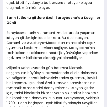
uçak bileti fiyatlarıyla bu benzersiz rotaya kolayca
ulaşmak mümkün oluyor.
Tarih tutkunu çiftlere özel: Saraybosna
’
da Sevgililer
Günü
Saraybosna, tarih ve romantizmi bir arada yaşamak
isteyen çiftler için ideal bir rota. Bu destinasyon,
Osmanlı ve Avusturya-Macaristan mimarisinin eşsiz
uyumunu keşfetme imkanı sağlıyor. Saraybosna’nın
tarih kokan sokaklarında nostaljik yürüyüşler yaparken
eşsiz anılar biriktirme olanağı yakalanabiliyor.
Miljacka Nehri kıyısında gün batımını izlemek,
Başçarşı’nın büyüleyici atmosferinde el ele dolaşmak
ve bölgenin lezzetli kahvesinin tadını çıkarmak, keyifli
bir kaçamak için ideal özellik taşıyor. Saraybosna’nın
romantik atmosferini deneyimlemek isteyen çiftler
için, tarihi binalarda hizmet veren şık oteller benzersiz
bir konaklama deneyimi sunuyor. Saraybosna, yaklaşık
1.700 TL’den başlayan uçak bileti fiyatlarıyla Sevgililer