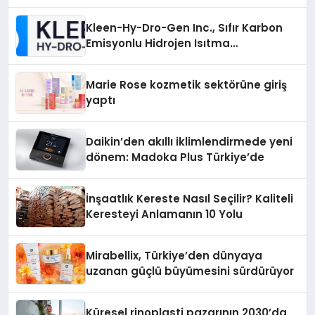
Keşfetmek
Kleen-Hy-Dro-Gen Inc., Sıfır Karbon
Emisyonlu Hidrojen Isıtma
Teknolojisinde ISO ve TSSA
Düzenleyici Onaylarını Aldı
Marie Rose kozmetik sektörüne giriş
yaptı
Daikin’den akıllı iklimlendirmede yeni
dönem: Madoka Plus Türkiye’de
İnşaatlık Kereste Nasıl Seçilir? Kaliteli
Keresteyi Anlamanın 10 Yolu
Mirabellix, Türkiye’den dünyaya
uzanan güçlü büyümesini sürdürüyor
Küresel rinoplasti pazarının 2030’da