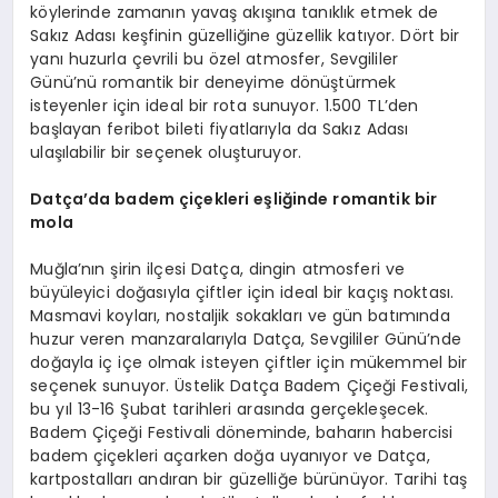
köylerinde zamanın yavaş akışına tanıklık etmek de
Sakız Adası keşfinin güzelliğine güzellik katıyor. Dört bir
yanı huzurla çevrili bu özel atmosfer, Sevgililer
Günü’nü romantik bir deneyime dönüştürmek
isteyenler için ideal bir rota sunuyor. 1.500 TL’den
başlayan feribot bileti fiyatlarıyla da Sakız Adası
ulaşılabilir bir seçenek oluşturuyor.
Datça
’
da
badem çiçekleri eşliğinde romantik bir
m
ola
Muğla’nın şirin ilçesi Datça, dingin atmosferi ve
büyüleyici doğasıyla çiftler için ideal bir kaçış noktası.
Masmavi koyları, nostaljik sokakları ve gün batımında
huzur veren manzaralarıyla Datça, Sevgililer Günü’nde
doğayla iç içe olmak isteyen çiftler için mükemmel bir
seçenek sunuyor. Üstelik Datça Badem Çiçeği Festivali,
bu yıl 13-16 Şubat tarihleri arasında gerçekleşecek.
Badem Çiçeği Festivali döneminde, baharın habercisi
badem çiçekleri açarken doğa uyanıyor ve Datça,
kartpostalları andıran bir güzelliğe bürünüyor. Tarihi taş