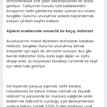
atmosferleriyle öne çıkan destinasyonları bir araya
getiriyor. Türkiye’nin huzurlu tatil beldelerinden
Avrupa’nın tarihi şehirlerine kadar uzanan bu rotalar,
Sevgililer Günü’nü unutulmaz anılarla taçlandırmak
isteyen çiftlerin keşfini bekliyor.
Alplerin eteklerinde romantik bir kaçış
: Hallstatt
Avusturya’nın masal diyarlarını anımsatan kasabası
Hallstatt, Sevgililer Günü’nü unutulmaz kılmak
isteyenler için eşsiz bir atmosfer sunuyor. Buz gibi
berrak Hallstatter Gölü, karla kaplı Alpler ve tarihi
ahşap evler, bu büyüleyici kasabayı romantik bir keşif
için ideal hale getiriyor.
Göl kıyısında yürüyüş yapmak, tarihi kasaba
meydanında bir kahve molası vermek ve Skywalk
Hallstatt’ta panoramik bir manzara eşliğinde anılar
biriktirmek Hallstatt’ın sunduğu özel deneyimlerden
sadece birkaçı. Üstelik 2.000 TL’den başlayan uçak