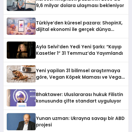
9,6 milyar dolara ulaşması bekleniyor
Türkiye’den küresel pazara: ShopinX,
dijital ekonomi ile gerçek dünya
alışverişini bir araya getirmeyi
hedefliyor
Ayla Selvi’den Yedi Yeni Şarkı: “Kayıp
Kasetler 1” 31 Temmuz’da Yayımlandı
Yeni yapilan 31 bilimsel araştırmaya
göre, Vegan Köpek Maması ve Vegan
Kedi Mamasının İyi Sindirildiğini
Ortaya Koydu
Bhaktawer: Uluslararası hukuk Filistin
konusunda çifte standart uyguluyor
Yunan uzman: Ukrayna savaşı bir ABD
projesi