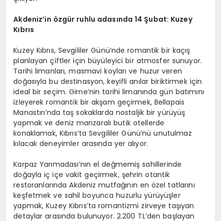
Akdeniz
’
in özgür ruhlu a
das
ında 14 Şubat: Kuzey
Kıbrıs
Kuzey Kıbrıs, Sevgililer Günü’nde romantik bir kaçış
planlayan çiftler için büyüleyici bir atmosfer sunuyor.
Tarihi limanları, masmavi koyları ve huzur veren
doğasıyla bu destinasyon, keyifli anılar biriktirmek için
ideal bir seçim. Girne’nin tarihi limanında gün batımını
izleyerek romantik bir akşam geçirmek, Bellapais
Manastırı’nda taş sokaklarda nostaljik bir yürüyüş
yapmak ve deniz manzaralı butik otellerde
konaklamak, Kıbrıs’ta Sevgililer Günü’nü unutulmaz
kılacak deneyimler arasında yer alıyor.
Karpaz Yarımadası’nın el değmemiş sahillerinde
doğayla iç içe vakit geçirmek, şehrin otantik
restoranlarında Akdeniz mutfağının en özel tatlarını
keşfetmek ve sahil boyunca huzurlu yürüyüşler
yapmak, Kuzey Kıbrıs’ta romantizmi zirveye taşıyan
detaylar arasında bulunuyor. 2.200 TL’den başlayan