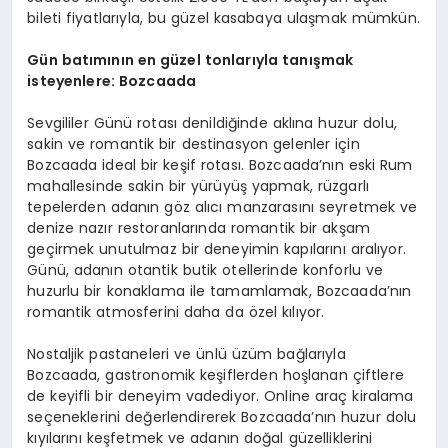
bileti fiyatlarıyla, bu güzel kasabaya ulaşmak mümkün.
Gün batımının en güzel tonlarıyla tanışmak
isteyenlere: Bozcaada
Sevgililer Günü rotası denildiğinde aklına huzur dolu,
sakin ve romantik bir destinasyon gelenler için
Bozcaada ideal bir keşif rotası. Bozcaada’nın eski Rum
mahallesinde sakin bir yürüyüş yapmak, rüzgarlı
tepelerden adanın göz alıcı manzarasını seyretmek ve
denize nazır restoranlarında romantik bir akşam
geçirmek unutulmaz bir deneyimin kapılarını aralıyor.
Günü, adanın otantik butik otellerinde konforlu ve
huzurlu bir konaklama ile tamamlamak, Bozcaada’nın
romantik atmosferini daha da özel kılıyor.
Nostaljik pastaneleri ve ünlü üzüm bağlarıyla
Bozcaada, gastronomik keşiflerden hoşlanan çiftlere
de keyifli bir deneyim vadediyor. Online araç kiralama
seçeneklerini değerlendirerek Bozcaada’nın huzur dolu
kıyılarını keşfetmek ve adanın doğal güzelliklerini