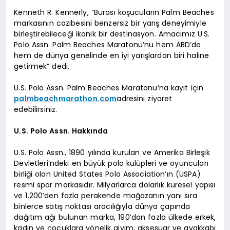
Kenneth R. Kennerly, “Burası koşucuların Palm Beaches
markasının cazibesini benzersiz bir yarış deneyimiyle
birleştirebileceği ikonik bir destinasyon. Amacımız U.S.
Polo Assn. Palm Beaches Maratonu’nu hem ABD’de
hem de dünya genelinde en iyi yarışlardan biri haline
getirmek” dedi.
U.S. Polo Assn. Palm Beaches Maratonu’na kayıt için
palmbeachmarathon.com
adresini ziyaret
edebilirsiniz.
U.S. Polo Assn. Hakkında
U.S. Polo Assn., 1890 yılında kurulan ve Amerika Birleşik
Devletleri’ndeki en büyük polo kulüpleri ve oyuncuları
birliği olan United States Polo Association’ın (USPA)
resmi spor markasıdır. Milyarlarca dolarlık küresel yapısı
ve 1.200’den fazla perakende mağazanın yanı sıra
binlerce satış noktası aracılığıyla dünya çapında
dağıtım ağı bulunan marka, 190’dan fazla ülkede erkek,
kadın ve çocuklara yönelik giyim, aksesuar ve ayakkabı