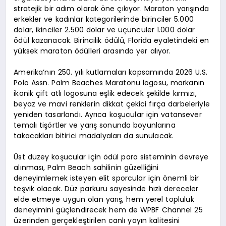
stratejik bir adım olarak öne çıkıyor. Maraton yarışında
erkekler ve kadınlar kategorilerinde birinciler 5.000
dolar, ikinciler 2.500 dolar ve üçüncüler 1.000 dolar
ödül kazanacak. Birincilik ödülü, Florida eyaletindeki en
yüksek maraton ödülleri arasında yer alıyor.
Amerika’nın 250. yılı kutlamaları kapsamında 2026 U.S.
Polo Assn. Palm Beaches Maratonu logosu, markanın
ikonik çift atlı logosuna eşlik edecek şekilde kırmızı,
beyaz ve mavi renklerin dikkat çekici fırça darbeleriyle
yeniden tasarlandı. Ayrıca koşucular için vatansever
temalı tişörtler ve yarış sonunda boyunlarına
takacakları bitirici madalyaları da sunulacak.
Üst düzey koşucular için ödül para sisteminin devreye
alınması, Palm Beach sahilinin güzelliğini
deneyimlemek isteyen elit sporcular için önemli bir
teşvik olacak. Düz parkuru sayesinde hızlı dereceler
elde etmeye uygun olan yarış, hem yerel topluluk
deneyimini güçlendirecek hem de WPBF Channel 25
üzerinden gerçekleştirilen canlı yayın kalitesini