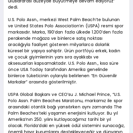
uluslararası düzeyde büyütmeye devam ediyoruz”
dedi.
U.S. Polo Assn., merkezi West Palm Beach’te bulunan
ve United States Polo Association’ın (USPA) resmi spor
markasıdır. Marka, 190’dan fazla ülkede 1.200’den fazla
perakende mağaza ve binlerce satış noktası
aracılığıyla faaliyet gösteren milyarlarca dolarlık
küresel bir yapıya sahiptir. Ürün portföyü erkek, kadın
ve çocuk giyimlerinin yanı sıra ayakkabı ve
aksesuarları kapsamaktadır. U.S. Polo Assn., kısa süre
önce USA Today tarafından Amerika genelinde
binlerce tüketicinin oylarıyla belirlenen “En Güvenilir
Markalar” arasında gösterilmiştir.
USPA Global Başkanı ve CEO’su J. Michael Prince, “U.S.
Polo Assn. Palm Beaches Maratonu, markamız ile spor
arasındaki otantik bağı yansıtırken aynı zamanda The
Palm Beaches’teki yaşamın enerjisini kutluyor. Bu yıl
Amerika’nın 250. yılını kutlayacağımız tarihi bir yıl
olacak. Florida’daki en yüksek ödül sistemini sunacağız,
önemli hayır kurumlarını destekleyeceğiz ve dünyanın