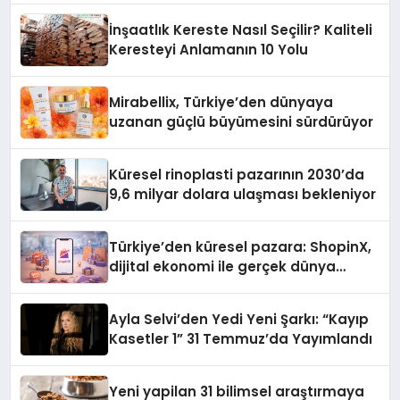
İnşaatlık Kereste Nasıl Seçilir? Kaliteli
Keresteyi Anlamanın 10 Yolu
Mirabellix, Türkiye’den dünyaya
uzanan güçlü büyümesini sürdürüyor
Küresel rinoplasti pazarının 2030’da
9,6 milyar dolara ulaşması bekleniyor
Türkiye’den küresel pazara: ShopinX,
dijital ekonomi ile gerçek dünya
alışverişini bir araya getirmeyi
hedefliyor
Ayla Selvi’den Yedi Yeni Şarkı: “Kayıp
Kasetler 1” 31 Temmuz’da Yayımlandı
Yeni yapilan 31 bilimsel araştırmaya