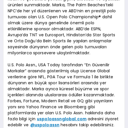
ürünleri sunmaktadır. Marka, The Palm Beaches’teki
NPC’de her yıl düzenlenen ve ABD’nin en prestijli polo
turnuvası olan U.S. Open Polo Championship® dahil
olmak üzere dünya genelinde önemli polo
etkinliklerine sponsor olmaktadır. ABD’de ESPN,
Avrupa’da TNT ve Eurosport, Hindistan’da Star Sports
ve Orta Doğu’da BeIn Sports ile yapılan anlaşmalar
sayesinde dünyanın önde gelen polo turnuvaları
milyonlarca sporsevere ulaştırılmaktadır.
U.S. Polo Assn., USA Today tarafından “En Güvenilir
Markalar” arasında gösterilmiş olup License Global
verilerine göre NFL, PGA Tour ve Formula 1 ile birlikte
dünyanın en büyük spor lisansörleri arasında yer
almaktadır. Marka ayrıca küresel büyüme ve spor
içerikleri alanında uluslararası ödüller kazanmaktadır.
Forbes, Fortune, Modern Retail ve GQ gibi yayınların
yanı sıra Yahoo Finance ve Bloomberg gibi
platformlarda yer alan U.S. Polo Assn. hakkında daha
fazla bilgi için
uspoloassnglobal.com
adresini ziyaret
edebilir ve
@uspoloassn
hesabını takip edebilirsiniz.