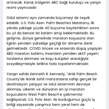
artıracak. Kanal, bölgenin ABC bağlı kuruluşu ve yarışın
resmi yayıncısıdır.
Ödül sistemi aynı zamanda büyümeyi de teşvik
edebilir. U.S. Polo Assn. Palm Beaches Maratonu, ilk
yılında yaklaşık yüzde 40 büyüme kaydettikten sonra
bu yıl da benzer bir katılım artışı beklemektedir. Bu
gelişme, dünya genelinde maraton koşusuna olan
ilginin yeniden yükselişe geçtiği bir döneme denk
gelmektedir. COVID öncesi ve sırasında düşüş yaşayan
ABD maraton katılımı, insanların yeniden aktif yaşam
tarzlarına dönmesi ve koşu kulüpleri aracılığıyla
sosyalleşmesiyle birlikte hızla toparlanmaktadır.
Yarışın sahibi Kenneth R. Kennerly, “Artık Palm Beach
County’de ikonik sahil manzarasına sahip gerçek bir
destinasyon yarışıyız ve ödül sisteminin devreye
alınması, ülkenin ve dünyanın en iyi maraton
koşucularını West Palm Beach’e çekmemizi
sağlayacak. U.S. Polo Assn. ile kurduğumuz güçlü iş
birliği sayesinde yarışımızı hem yerel hem de