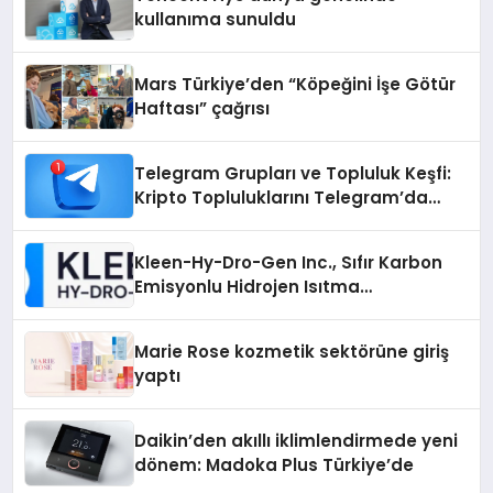
kullanıma sunuldu
Mars Türkiye’den “Köpeğini İşe Götür
Haftası” çağrısı
Telegram Grupları ve Topluluk Keşfi:
Kripto Topluluklarını Telegram’da
Keşfetmek
Kleen-Hy-Dro-Gen Inc., Sıfır Karbon
Emisyonlu Hidrojen Isıtma
Teknolojisinde ISO ve TSSA
Düzenleyici Onaylarını Aldı
Marie Rose kozmetik sektörüne giriş
yaptı
Daikin’den akıllı iklimlendirmede yeni
dönem: Madoka Plus Türkiye’de