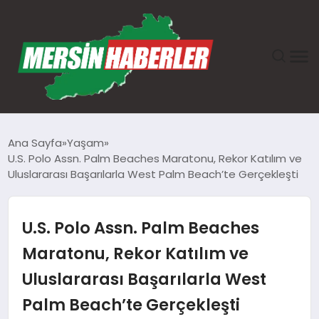
ANASAYFA
Ana Sayfa
Yaşam
U.S. Polo Assn. Palm Beaches Maratonu, Rekor Katılım ve
GÜNDEM
Uluslararası Başarılarla West Palm Beach’te Gerçekleşti
EKONOMI
U.S. Polo Assn. Palm Beaches
SAĞLIK
Maratonu, Rekor Katılım ve
Uluslararası Başarılarla West
TEKNOLOJI
Palm Beach’te Gerçekleşti
SPOR