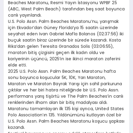
Beaches Maratonu, Resmi Yayın İstasyonu WPBF 25
(ABC, West Palm Beach) tarafından beş saat boyunca
canlı yayınlandı.
U.S. Polo Assn. Palm Beaches Maratonu’nu, yarışmak
için Ekvador’dan Güney Florida’ya 15 saatin üzerinde
seyahat eden Ivan Gabriel Mafla Bolanos (02:37:56) iki
buçuk saatin biraz üzerinde bir sürede kazandı. Kosta
Rika’dan gelen Teresita Granados Solis (03:06:55),
maraton bitiş çizgisini geçen ilk kadın oldu ve
kariyerinin üçüncü, 2025’in ise ikinci maraton zaferini
elde etti.
2025 U.S. Polo Assn. Palm Beaches Maratonu hafta
sonu boyunca koşucular 5K, 10K, Yarı Maraton,
Maraton ve Maraton Bayrak Yarışı için sahil parkuruna
çıktılar ve her biri hatıra niteliğinde bir U.S. Polo Assn.
performans yarış tişörtü ve The Palm Beaches’in canlı
renklerinden ilham alan bir bitiş madalyası aldı.
Maratonu tamamlayan ilk 135 kişi ayrıca, United States
Polo Association’ın 135. Yıldönümünü kutlayan özel bir
U.S. Polo Assn. Palm Beaches Maratonu koşucu şapkası
kazandı.