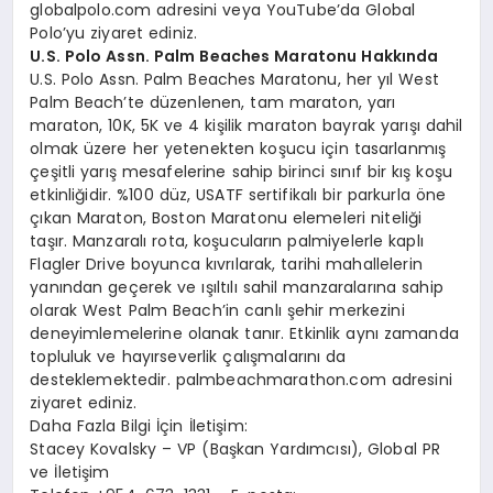
globalpolo.com adresini veya YouTube’da Global
Polo’yu ziyaret ediniz.
U.S. Polo Assn. Palm Beaches Maratonu Hakkında
U.S. Polo Assn. Palm Beaches Maratonu, her yıl West
Palm Beach’te düzenlenen, tam maraton, yarı
maraton, 10K, 5K ve 4 kişilik maraton bayrak yarışı dahil
olmak üzere her yetenekten koşucu için tasarlanmış
çeşitli yarış mesafelerine sahip birinci sınıf bir kış koşu
etkinliğidir. %100 düz, USATF sertifikalı bir parkurla öne
çıkan Maraton, Boston Maratonu elemeleri niteliği
taşır. Manzaralı rota, koşucuların palmiyelerle kaplı
Flagler Drive boyunca kıvrılarak, tarihi mahallelerin
yanından geçerek ve ışıltılı sahil manzaralarına sahip
olarak West Palm Beach’in canlı şehir merkezini
deneyimlemelerine olanak tanır. Etkinlik aynı zamanda
topluluk ve hayırseverlik çalışmalarını da
desteklemektedir. palmbeachmarathon.com adresini
ziyaret ediniz.
Daha Fazla Bilgi İçin İletişim:
Stacey Kovalsky – VP (Başkan Yardımcısı), Global PR
ve İletişim