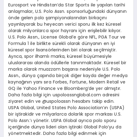
Eurosport ve Hindistan’da Star Sports ile yapılan tarihi
anlaşmalar, U.S. Polo Assn. sponsorluğundaki dünyanın
önde gelen polo şampiyonalarından birkaçını
yayınlayarak bu heyecan verici sporu ilk kez küresel
olarak milyonlarca spor hayranı için erişilebilir kılıyor.
U.S. Polo Assn., License Global’e göre NFL, PGA Tour ve
Formula 1 ile birlikte sürekli olarak dünyanın en iyi
küresel spor lisansörlerinden biri olarak seçilmiştir.
Ayrıca, spor ilhamlı marka, küresel büyümesiyle
uluslararası alanda ödüllerle tanınmaktadır. Küresel bir
marka olarak muazzam başarısı nedeniyle U.S. Polo
Assn., dünya çapında birçok diğer kayda değer medya
kaynağının yanı sıra Forbes, Fortune, Modern Retail ve
GQ ile Yahoo Finance ve Bloomberg’de yer almıştır.
Daha fazla bilgi için uspoloassnglobal.com adresini
ziyaret edin ve @uspoloassn hesabını takip edin.
USPA Global, United States Polo Association’ın (USPA)
bir iştirakidir ve milyarlarca dolarlık spor markası U.S.
Polo Assn.’ı yönetir. USPA Global ayrıca polo sporu
içeriğinde dünya lideri olan iştiraki Global Polo’yu da
yönetmektedir. Daha fazla bilgi edinmek için