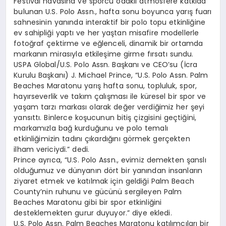
Festival havasına ve sporcu odaklı atmosfere katkıda
bulunan U.S. Polo Assn., hafta sonu boyunca yarış fuarı
sahnesinin yanında interaktif bir polo topu etkinliğine
ev sahipliği yaptı ve her yaştan misafire modellerle
fotoğraf çektirme ve eğlenceli, dinamik bir ortamda
markanın mirasıyla etkileşime girme fırsatı sundu.
USPA Global/U.S. Polo Assn. Başkanı ve CEO’su (İcra
Kurulu Başkanı) J. Michael Prince, “U.S. Polo Assn. Palm
Beaches Maratonu yarış hafta sonu, topluluk, spor,
hayırseverlik ve takım çalışması ile küresel bir spor ve
yaşam tarzı markası olarak değer verdiğimiz her şeyi
yansıttı. Binlerce koşucunun bitiş çizgisini geçtiğini,
markamızla bağ kurduğunu ve polo temalı
etkinliğimizin tadını çıkardığını görmek gerçekten
ilham vericiydi.” dedi.
Prince ayrıca, “U.S. Polo Assn., evimiz demekten şanslı
olduğumuz ve dünyanın dört bir yanından insanların
ziyaret etmek ve katılmak için geldiği Palm Beach
County’nin ruhunu ve gücünü sergileyen Palm
Beaches Maratonu gibi bir spor etkinliğini
desteklemekten gurur duyuyor.” diye ekledi.
U.S. Polo Assn. Palm Beaches Maratonu katılımcıları bir