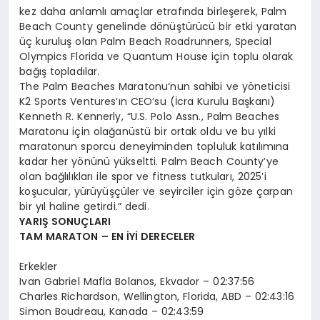
kez daha anlamlı amaçlar etrafında birleşerek, Palm
Beach County genelinde dönüştürücü bir etki yaratan
üç kuruluş olan Palm Beach Roadrunners, Special
Olympics Florida ve Quantum House için toplu olarak
bağış topladılar.
The Palm Beaches Maratonu’nun sahibi ve yöneticisi
K2 Sports Ventures’ın CEO’su (İcra Kurulu Başkanı)
Kenneth R. Kennerly, “U.S. Polo Assn., Palm Beaches
Maratonu için olağanüstü bir ortak oldu ve bu yılki
maratonun sporcu deneyiminden topluluk katılımına
kadar her yönünü yükseltti. Palm Beach County’ye
olan bağlılıkları ile spor ve fitness tutkuları, 2025’i
koşucular, yürüyüşçüler ve seyirciler için göze çarpan
bir yıl haline getirdi.” dedi.
YARIŞ SONUÇLARI
TAM MARATON – EN İYİ DERECELER
Erkekler
Ivan Gabriel Mafla Bolanos, Ekvador – 02:37:56
Charles Richardson, Wellington, Florida, ABD – 02:43:16
Simon Boudreau, Kanada – 02:43:59