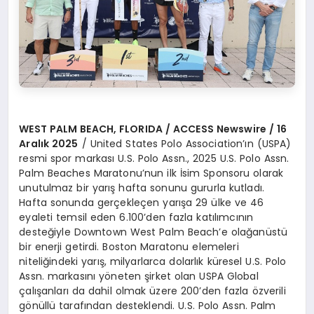
WEST PALM BEACH, FLORIDA / ACCESS Newswire / 16
Aralık 2025
/ United States Polo Association’ın (USPA)
resmi spor markası U.S. Polo Assn., 2025 U.S. Polo Assn.
Palm Beaches Maratonu’nun ilk İsim Sponsoru olarak
unutulmaz bir yarış hafta sonunu gururla kutladı.
Hafta sonunda gerçekleçen yarışa 29 ülke ve 46
eyaleti temsil eden 6.100’den fazla katılımcının
desteğiyle Downtown West Palm Beach’e olağanüstü
bir enerji getirdi. Boston Maratonu elemeleri
niteliğindeki yarış, milyarlarca dolarlık küresel U.S. Polo
Assn. markasını yöneten şirket olan USPA Global
çalışanları da dahil olmak üzere 200’den fazla özverili
gönüllü tarafından desteklendi. U.S. Polo Assn. Palm