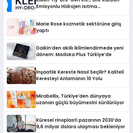
Emisyonlu Hidrojen Isıtma
Teknolojisinde ISO ve TSSA
Düzenleyici Onaylarını Aldı
Marie Rose kozmetik sektörüne giriş
yaptı
Daikin’den akıllı iklimlendirmede yeni
dönem: Madoka Plus Türkiye’de
İnşaatlık Kereste Nasıl Seçilir? Kaliteli
Keresteyi Anlamanın 10 Yolu
Mirabellix, Türkiye’den dünyaya
uzanan güçlü büyümesini sürdürüyor
Küresel rinoplasti pazarının 2030’da
9,6 milyar dolara ulaşması bekleniyor