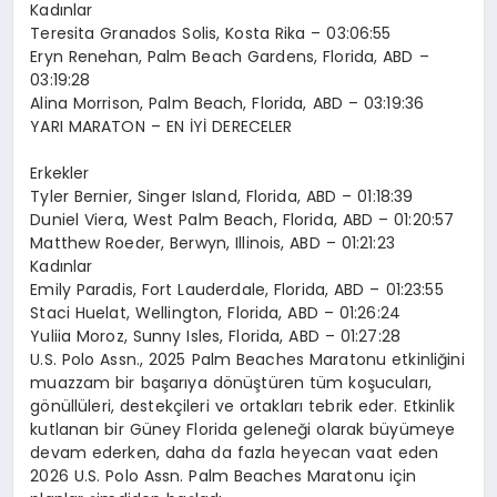
Kadınlar
Teresita Granados Solis, Kosta Rika – 03:06:55
Eryn Renehan, Palm Beach Gardens, Florida, ABD –
03:19:28
Alina Morrison, Palm Beach, Florida, ABD – 03:19:36
YARI MARATON – EN İYİ DERECELER
Erkekler
Tyler Bernier, Singer Island, Florida, ABD – 01:18:39
Duniel Viera, West Palm Beach, Florida, ABD – 01:20:57
Matthew Roeder, Berwyn, Illinois, ABD – 01:21:23
Kadınlar
Emily Paradis, Fort Lauderdale, Florida, ABD – 01:23:55
Staci Huelat, Wellington, Florida, ABD – 01:26:24
Yuliia Moroz, Sunny Isles, Florida, ABD – 01:27:28
U.S. Polo Assn., 2025 Palm Beaches Maratonu etkinliğini
muazzam bir başarıya dönüştüren tüm koşucuları,
gönüllüleri, destekçileri ve ortakları tebrik eder. Etkinlik
kutlanan bir Güney Florida geleneği olarak büyümeye
devam ederken, daha da fazla heyecan vaat eden
2026 U.S. Polo Assn. Palm Beaches Maratonu için