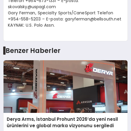
Telefon +954-673-1331 – E-posta:
skovalsky@uspagl.com
Gary Ferman, Specialty Sports/CaneSport Telefon
+954-558-5203 – E-posta:
garyferman@bellsouth.net
KAYNAK: U.S. Polo Assn.
Benzer Haberler
Derya Arms, İstanbul Prohunt 2026’da yeni nesil
ürünlerini ve global marka vizyonunu sergiledi