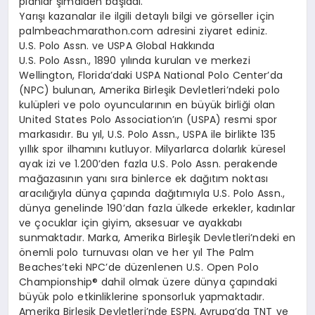
planlar şimdiden başladı.
Yarışı kazanalar ile ilgili detaylı bilgi ve görseller için
palmbeachmarathon.com adresini ziyaret ediniz.
U.S. Polo Assn. ve USPA Global Hakkında
U.S. Polo Assn., 1890 yılında kurulan ve merkezi
Wellington, Florida’daki USPA National Polo Center’da
(NPC) bulunan, Amerika Birleşik Devletleri’ndeki polo
kulüpleri ve polo oyuncularının en büyük birliği olan
United States Polo Association’ın (USPA) resmi spor
markasıdır. Bu yıl, U.S. Polo Assn., USPA ile birlikte 135
yıllık spor ilhamını kutluyor. Milyarlarca dolarlık küresel
ayak izi ve 1.200’den fazla U.S. Polo Assn. perakende
mağazasının yanı sıra binlerce ek dağıtım noktası
aracılığıyla dünya çapında dağıtımıyla U.S. Polo Assn.,
dünya genelinde 190’dan fazla ülkede erkekler, kadınlar
ve çocuklar için giyim, aksesuar ve ayakkabı
sunmaktadır. Marka, Amerika Birleşik Devletleri’ndeki en
önemli polo turnuvası olan ve her yıl The Palm
Beaches’teki NPC’de düzenlenen U.S. Open Polo
Championship® dahil olmak üzere dünya çapındaki
büyük polo etkinliklerine sponsorluk yapmaktadır.
Amerika Birleşik Devletleri’nde ESPN, Avrupa’da TNT ve