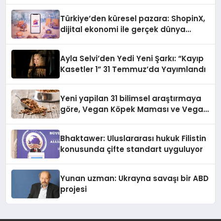
Türkiye’den küresel pazara: ShopinX,
dijital ekonomi ile gerçek dünya
alışverişini bir araya getirmeyi
hedefliyor
Ayla Selvi’den Yedi Yeni Şarkı: “Kayıp
Kasetler 1” 31 Temmuz’da Yayımlandı
Yeni yapilan 31 bilimsel araştırmaya
göre, Vegan Köpek Maması ve Vegan
Kedi Mamasının İyi Sindirildiğini
Ortaya Koydu
Bhaktawer: Uluslararası hukuk Filistin
konusunda çifte standart uyguluyor
Yunan uzman: Ukrayna savaşı bir ABD
projesi