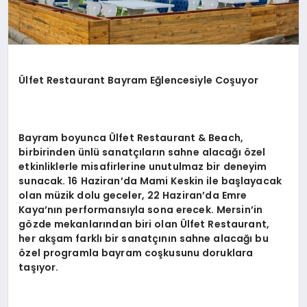
Ülfet Restaurant Bayram Eğlencesiyle Coşuyor
Bayram boyunca Ülfet Restaurant & Beach,
birbirinden ünlü sanatçıların sahne alacağı özel
etkinliklerle misafirlerine unutulmaz bir deneyim
sunacak. 16 Haziran’da Mami Keskin ile başlayacak
olan müzik dolu geceler, 22 Haziran
’
da Emre
Kaya
’
nın performansıyla sona erecek. Mersin’in
g
ö
zde mekanlarından biri olan Ülfet Restaurant,
her akşam farklı bir sanatçının sahne alacağı bu
ö
zel programla bayram coşkusunu doruklara
taşıyor.