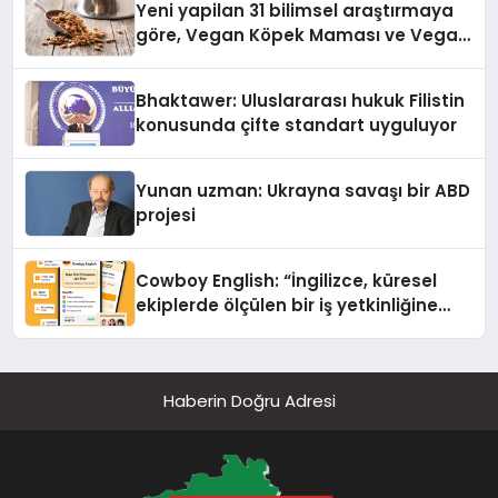
Yeni yapilan 31 bilimsel araştırmaya
göre, Vegan Köpek Maması ve Vegan
Kedi Mamasının İyi Sindirildiğini
Ortaya Koydu
Bhaktawer: Uluslararası hukuk Filistin
konusunda çifte standart uyguluyor
Yunan uzman: Ukrayna savaşı bir ABD
projesi
Cowboy English: “İngilizce, küresel
ekiplerde ölçülen bir iş yetkinliğine
dönüşüyor”
Haberin Doğru Adresi