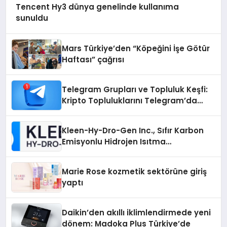
Tencent Hy3 dünya genelinde kullanıma
sunuldu
Mars Türkiye’den “Köpeğini İşe Götür
Haftası” çağrısı
Telegram Grupları ve Topluluk Keşfi:
Kripto Topluluklarını Telegram’da
Keşfetmek
Kleen-Hy-Dro-Gen Inc., Sıfır Karbon
Emisyonlu Hidrojen Isıtma
Teknolojisinde ISO ve TSSA
Düzenleyici Onaylarını Aldı
Marie Rose kozmetik sektörüne giriş
yaptı
Daikin’den akıllı iklimlendirmede yeni
dönem: Madoka Plus Türkiye’de