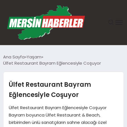
ANASAYFA
Ana Sayfa
Yaşam
Ülfet Restaurant Bayram Eğlencesiyle Coşuyor
GÜNDEM
EKONOMI
Ülfet Restaurant Bayram
Eğlencesiyle Coşuyor
SAĞLIK
Ülfet Restaurant Bayram Eğlencesiyle Coşuyor
TEKNOLOJI
Bayram boyunca Ülfet Restaurant & Beach,
birbirinden ünlü sanatçıların sahne alacağı özel
SPOR