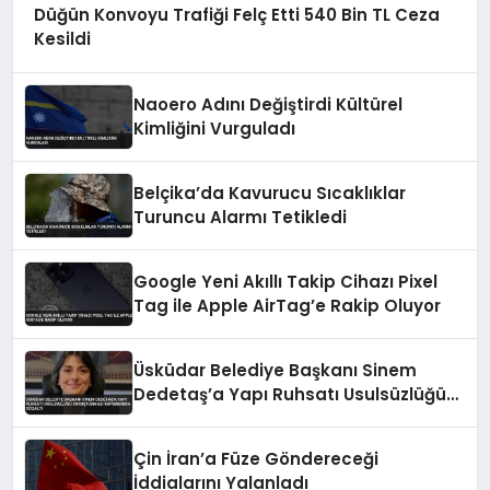
Düğün Konvoyu Trafiği Felç Etti 540 Bin TL Ceza
Kesildi
Naoero Adını Değiştirdi Kültürel
Kimliğini Vurguladı
Belçika’da Kavurucu Sıcaklıklar
Turuncu Alarmı Tetikledi
Google Yeni Akıllı Takip Cihazı Pixel
Tag ile Apple AirTag’e Rakip Oluyor
Üsküdar Belediye Başkanı Sinem
Dedetaş’a Yapı Ruhsatı Usulsüzlüğü
Soruşturması Kapsamında Gözaltı
Çin İran’a Füze Göndereceği
İddialarını Yalanladı