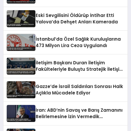
Eski Sevgilisini Öldürüp İntihar Etti
Yalova’da Dehşet Anları Kamerada
İstanbul’da Özel Sağlık Kuruluşlarına
473 Milyon Lira Ceza Uygulandı
İletişim Başkanı Duran İletişim
Fakülteleriyle Buluştu Stratejik İletişim
Vizyonunu Paylaştı
Gazze’de İsrail Saldırıları Sonrası Halk
Açlıkla Mücadele Ediyor
İran: ABD’nin Savaş ve Barış Zamanını
Belirlemesine İzin Vermedik
Vermeyeceğiz