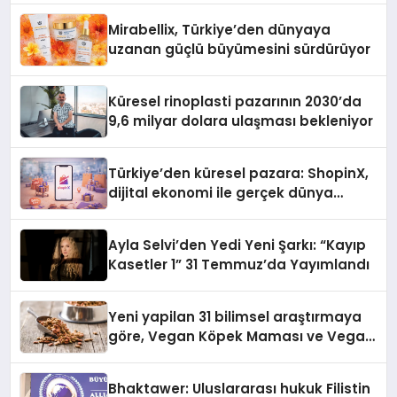
Mirabellix, Türkiye’den dünyaya
uzanan güçlü büyümesini sürdürüyor
Küresel rinoplasti pazarının 2030’da
9,6 milyar dolara ulaşması bekleniyor
Türkiye’den küresel pazara: ShopinX,
dijital ekonomi ile gerçek dünya
alışverişini bir araya getirmeyi
hedefliyor
Ayla Selvi’den Yedi Yeni Şarkı: “Kayıp
Kasetler 1” 31 Temmuz’da Yayımlandı
Yeni yapilan 31 bilimsel araştırmaya
göre, Vegan Köpek Maması ve Vegan
Kedi Mamasının İyi Sindirildiğini
Ortaya Koydu
Bhaktawer: Uluslararası hukuk Filistin