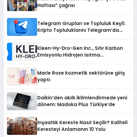
Haftası” çağrısı
Telegram Grupları ve Topluluk Keşfi:
Kripto Topluluklarını Telegram’da
Keşfetmek
Kleen-Hy-Dro-Gen Inc., Sıfır Karbon
Emisyonlu Hidrojen Isıtma
Teknolojisinde ISO ve TSSA
Düzenleyici Onaylarını Aldı
Marie Rose kozmetik sektörüne giriş
yaptı
Daikin’den akıllı iklimlendirmede yeni
dönem: Madoka Plus Türkiye’de
İnşaatlık Kereste Nasıl Seçilir? Kaliteli
Keresteyi Anlamanın 10 Yolu