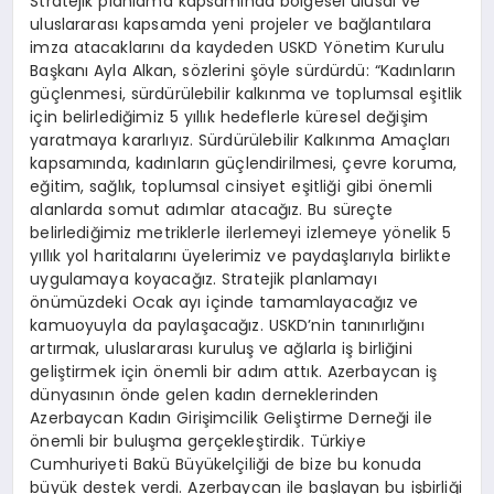
Stratejik planlama kapsamında bölgesel ulusal ve
uluslararası kapsamda yeni projeler ve bağlantılara
imza atacaklarını da kaydeden USKD Yönetim Kurulu
Başkanı Ayla Alkan, sözlerini şöyle sürdürdü: “Kadınların
güçlenmesi, sürdürülebilir kalkınma ve toplumsal eşitlik
için belirlediğimiz 5 yıllık hedeflerle küresel değişim
yaratmaya kararlıyız. Sürdürülebilir Kalkınma Amaçları
kapsamında, kadınların güçlendirilmesi, çevre koruma,
eğitim, sağlık, toplumsal cinsiyet eşitliği gibi önemli
alanlarda somut adımlar atacağız. Bu süreçte
belirlediğimiz metriklerle ilerlemeyi izlemeye yönelik 5
yıllık yol haritalarını üyelerimiz ve paydaşlarıyla birlikte
uygulamaya koyacağız. Stratejik planlamayı
önümüzdeki Ocak ayı içinde tamamlayacağız ve
kamuoyuyla da paylaşacağız. USKD’nin tanınırlığını
artırmak, uluslararası kuruluş ve ağlarla iş birliğini
geliştirmek için önemli bir adım attık. Azerbaycan iş
dünyasının önde gelen kadın derneklerinden
Azerbaycan Kadın Girişimcilik Geliştirme Derneği ile
önemli bir buluşma gerçekleştirdik. Türkiye
Cumhuriyeti Bakü Büyükelçiliği de bize bu konuda
büyük destek verdi. Azerbaycan ile başlayan bu işbirliği