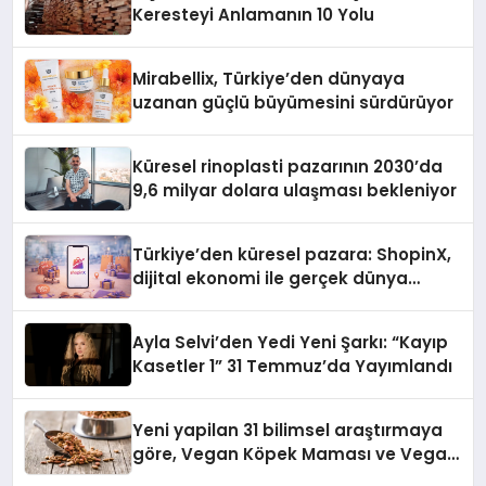
Keresteyi Anlamanın 10 Yolu
Mirabellix, Türkiye’den dünyaya
uzanan güçlü büyümesini sürdürüyor
Küresel rinoplasti pazarının 2030’da
9,6 milyar dolara ulaşması bekleniyor
Türkiye’den küresel pazara: ShopinX,
dijital ekonomi ile gerçek dünya
alışverişini bir araya getirmeyi
hedefliyor
Ayla Selvi’den Yedi Yeni Şarkı: “Kayıp
Kasetler 1” 31 Temmuz’da Yayımlandı
Yeni yapilan 31 bilimsel araştırmaya
göre, Vegan Köpek Maması ve Vegan
Kedi Mamasının İyi Sindirildiğini