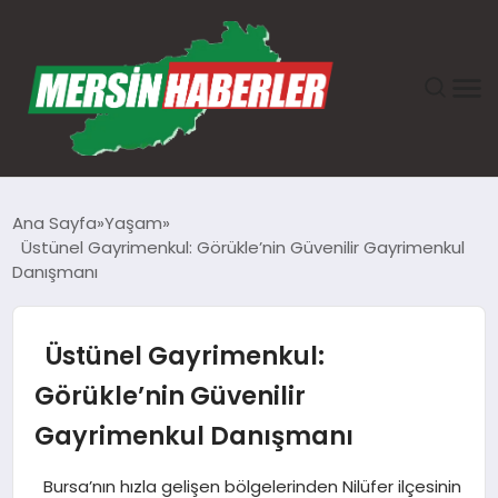
ANASAYFA
Ana Sayfa
Yaşam
Üstünel Gayrimenkul: Görükle’nin Güvenilir Gayrimenkul
GÜNDEM
Danışmanı
EKONOMI
Üstünel Gayrimenkul:
SAĞLIK
Görükle’nin Güvenilir
Gayrimenkul Danışmanı
TEKNOLOJI
Bursa’nın hızla gelişen bölgelerinden Nilüfer ilçesinin
SPOR