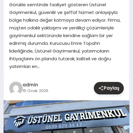
Görükle semtinde faaliyet gösteren Üstünel
Gayrimenkul, güvenilir ve şeffaf hizmet anlayışıyla
YAŞAM
bölge halkına değer katmaya devam ediyor. Firma,
müşteri odaklı yaklaşımı ve yenilikçi çözümleriyle
EĞITIM
gayrimenkul sektöründe kendine sağlam bir yer
edinmiş durumda. Kurucusu Emre Topal‘ın
liderliğinde, Üstünel Gayrimenkul, yatırımcıların
ihtiyaçlarını ön planda tutarak, kaliteli ve doğru
yatırımları en…
admin
Paylaş
15 Ocak 2025