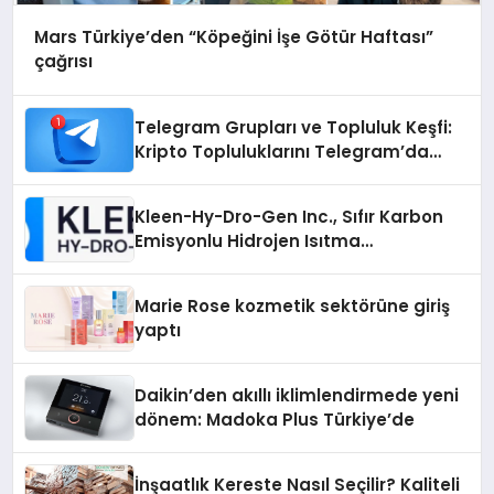
Mars Türkiye’den “Köpeğini İşe Götür Haftası”
çağrısı
Telegram Grupları ve Topluluk Keşfi:
Kripto Topluluklarını Telegram’da
Keşfetmek
Kleen-Hy-Dro-Gen Inc., Sıfır Karbon
Emisyonlu Hidrojen Isıtma
Teknolojisinde ISO ve TSSA
Düzenleyici Onaylarını Aldı
Marie Rose kozmetik sektörüne giriş
yaptı
Daikin’den akıllı iklimlendirmede yeni
dönem: Madoka Plus Türkiye’de
İnşaatlık Kereste Nasıl Seçilir? Kaliteli