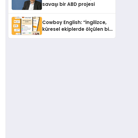
savaşı bir ABD projesi
Cowboy English: “İngilizce,
küresel ekiplerde ölçülen bir
iş yetkinliğine dönüşüyor”