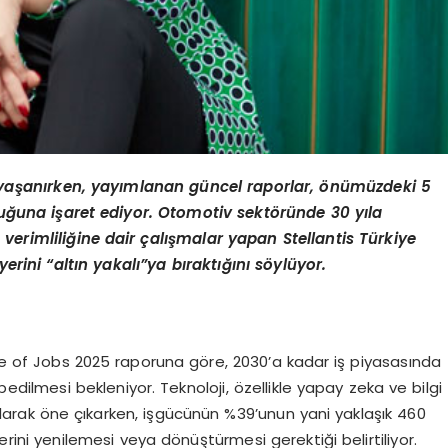
 yaşanırken, yayımlanan güncel raporlar, önümüzdeki 5
uğuna işaret ediyor. Otomotiv sektöründe 30 yıla
erimliliğine dair çalışmalar yapan Stellantis Türkiye
rini “altın yakalı”ya bıraktığını söylüyor.
 of Jobs 2025 raporuna göre, 2030’a kadar iş piyasasında
ybedilmesi bekleniyor. Teknoloji, özellikle yapay zeka ve bilgi
arak öne çıkarken, işgücünün %39’unun yani yaklaşık 460
ini yenilemesi veya dönüştürmesi gerektiği belirtiliyor.