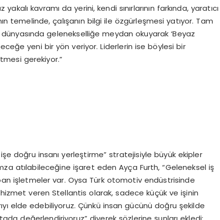
akalı kavramı da yerini, kendi sınırlarının farkında, yaratıcı
nın temelinde, çalışanın bilgi ile özgürleşmesi yatıyor. Tam
iş dünyasında gelenekselliğe meydan okuyarak ‘Beyaz
eğe yeni bir yön veriyor. Liderlerin ise böylesi bir
mesi gerekiyor.”
işe doğru insanı yerleştirme” stratejisiyle büyük ekipler
mza atılabileceğine işaret eden Ayça Furth, “Geleneksel iş
apan işletmeler var. Oysa Türk otomotiv endüstrisinde
 hizmet veren Stellantis olarak, sadece küçük ve işinin
ıyı elde edebiliyoruz. Çünkü insan gücünü doğru şekilde
oktada değerlendiriyoruz” diyerek sözlerine şunları ekledi: