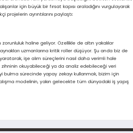
şanlar için büyük bir fırsat kapısı araladığını vurgulayarak
 projelerin ayrıntılarını paylaştı:
orunluluk haline geliyor. Özellikle de altın yakalılar
kaynakları uzmanlarına kritik roller düşüyor. Şu anda biz de
izi yaratarak, işe alım süreçlerini nasıl daha verimli hale
 zihninin okuyabileceği ya da analiz edebileceği veri
işiyi bulma sürecinde yapay zekayı kullanmak, bizim için
çalışma modelinin, yakın gelecekte tüm dünyadaki iş yapış