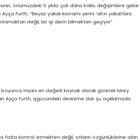
asının, önümüzdeki 5 yılda çok daha köklü değişimlere gebe
yça Furth, “Beyaz yakalı kavramı yerini ‘altın yakalı’lara
anlamaktan değil, bir işi derin bilmekten geçiyor”
i boyunca insanı en değerli kaynak olarak görerek birey
ran Ayça Furth, işgücündeki devinime dair şu açıklamada
aha fazla kontrol etmekten değil, onların özgünlüklerine alan