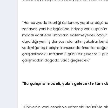
“Her seviyede liderliği üstlenen, yaratıcı düşün
zorlayan yeni bir işgücüne ihtiyaç var. Bugünün 
maddi vaatlerle istihdam edilemeyecek özgür 
daraldığı yeni iş dünyasında, altın yakalılar ke
yetkinliğe eşit erişim konusunda fırsatlar doğura
çalışabilecek. Haftanın 3 günü bir şirkette, 1 gü
çalışmadan doğada vakit geçirecek.”
“Bu çalışma modeli, yakın gelecekte tüm dü
Türkiye’nin yeni esnek ve yetenekli işgücüyle g