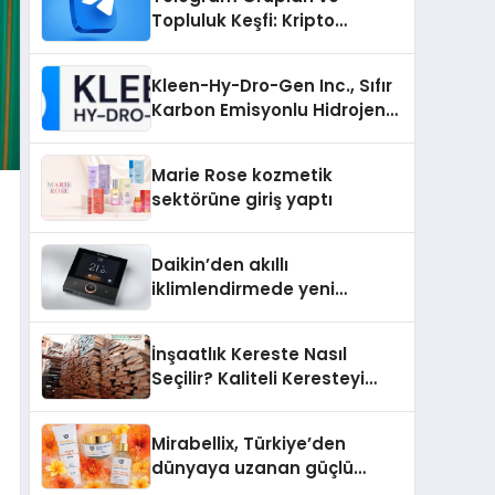
Topluluk Keşfi: Kripto
Topluluklarını Telegram’da
Keşfetmek
Kleen-Hy-Dro-Gen Inc., Sıfır
Karbon Emisyonlu Hidrojen
Isıtma Teknolojisinde ISO ve
TSSA Düzenleyici Onaylarını
Marie Rose kozmetik
Aldı
sektörüne giriş yaptı
Daikin’den akıllı
iklimlendirmede yeni
dönem: Madoka Plus
Türkiye’de
İnşaatlık Kereste Nasıl
Seçilir? Kaliteli Keresteyi
Anlamanın 10 Yolu
Mirabellix, Türkiye’den
dünyaya uzanan güçlü
büyümesini sürdürüyor