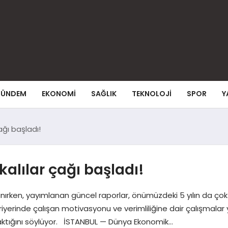
ÜNDEM
EKONOMI
SAĞLIK
TEKNOLOJI
SPOR
Y
ağı başladı!
kalılar çağı başladı!
anırken, yayımlanan güncel raporlar, önümüzdeki 5 yılın da ç
iyerinde çalışan motivasyonu ve verimliliğine dair çalışmalar
ıraktığını söylüyor. İSTANBUL — Dünya Ekonomik…