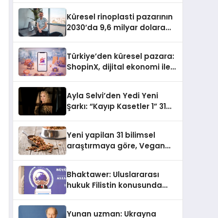
Küresel rinoplasti pazarının
2030’da 9,6 milyar dolara
ulaşması bekleniyor
Türkiye’den küresel pazara:
ShopinX, dijital ekonomi ile
gerçek dünya alışverişini bir
araya getirmeyi hedefliyor
Ayla Selvi’den Yedi Yeni
Şarkı: “Kayıp Kasetler 1” 31
Temmuz’da Yayımlandı
Yeni yapilan 31 bilimsel
araştırmaya göre, Vegan
Köpek Maması ve Vegan
Kedi Mamasının İyi
Bhaktawer: Uluslararası
Sindirildiğini Ortaya Koydu
hukuk Filistin konusunda
çifte standart uyguluyor
Yunan uzman: Ukrayna