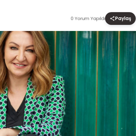
0 Yorum Yapıldı
Paylaş