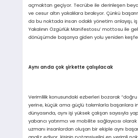
açmaktan geçiyor. Tecrübe ile derinleşen beyaz y
ve cesur altın yakalılara bırakıyor. Çünkü başarı
da bu noktada insan odaklı yönetim anlayışı, 
Yakalının Özgürlük Manifestosu’ mottosu ile gelec
dönüşümde başarıya giden yolu yeniden keşfet
Aynı anda çok şirkette çalışılacak
Verimlilik konusundaki ezberleri bozarak “doğru 
yerine, küçük ama güçlü takımlarla başarılara i
dünyasında, aynı işi yüksek çalışan sayısıyla y
yabancı yatırımcı ve mobilite sağlayıcısı olarak
uzmanı insanlardan oluşan bir ekiple aynı başar
analiz ediyor, kişinin potansiyelini en verimli n