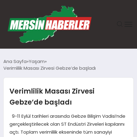
ANASAYFA
Ana Sayfa
Yaşam
Verimlilik Masası Zirvesi Gebze’de başladı
GÜNDEM
EKONOMI
Verimlilik Masası Zirvesi
Gebze’de başladı
SAĞLIK
9-11 Eylül tarihleri arasında Gebze Bilişim Vadisi’nde
TEKNOLOJI
gerçekleştirilecek olan ST Endüstri Zirveleri kapılarını
açtı. Toplam verimlilik ekseninde tüm sanayiyi
SPOR