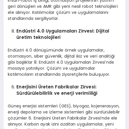
insan-robot iş birliği, otomasyon projelerinin yatırım
geri dönüşleri ve AMR gibi yeni nesil robot teknolojileri
ele alınıyor. Katılımcılar çözüm ve uygulamalarını
standlarında sergiliyorlar.
Endüstri 4.0 Uygulamaları
Z
irvesi
: D
ijital
üretim teknolojileri
Endüstri 4.0 dönüşümünde örnek uygulamalar,
otomasyon, siber güvenlik, dijital ikiz ve veri analitiği
gibi başlıklar 8. Endüstri 4.0 Uygulamaları Zirvesi’nde
masaya yatırılıyor. Çözüm ve uygulamalar
katılımcıların standlarında ziyaretçilerle buluşuyor.
Enerjisini Üreten Fabrikalar
Z
irvesi:
Sürdürülebilirlik ve enerji verimliliği
Güneş enerjisi sistemleri (GES), biyogaz, kojenerasyon,
enerji depolama ve izleme sistemleri gibi sürdürülebilir
çözümler 6. Enerjisini Üreten Fabrikalar Zirvesi’nde ele
alınıyor. Karbon ayak izini azaltan uygulamalar, yeni