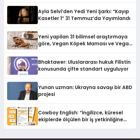
hedefliyor
Ayla Selvi’den Yedi Yeni Şarkı: “Kayıp
Kasetler 1” 31 Temmuz’da Yayımlandı
Yeni yapilan 31 bilimsel araştırmaya
göre, Vegan Köpek Maması ve Vegan
Kedi Mamasının İyi Sindirildiğini
Ortaya Koydu
Bhaktawer: Uluslararası hukuk Filistin
konusunda çifte standart uyguluyor
Yunan uzman: Ukrayna savaşı bir ABD
projesi
Cowboy English: “İngilizce, küresel
ekiplerde ölçülen bir iş yetkinliğine
dönüşüyor”