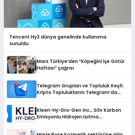
Tencent Hy3 dünya genelinde kullanıma
sunuldu
Mars Türkiye’den “Köpeğini İşe Götür
Haftası” çağrısı
Telegram Grupları ve Topluluk Keşfi:
Kripto Topluluklarını Telegram’da
Keşfetmek
Kleen-Hy-Dro-Gen Inc., Sıfır Karbon
Emisyonlu Hidrojen Isıtma
Teknolojisinde ISO ve TSSA
Düzenleyici Onaylarını Aldı
Marie Rose kozmetik sektörüne giriş