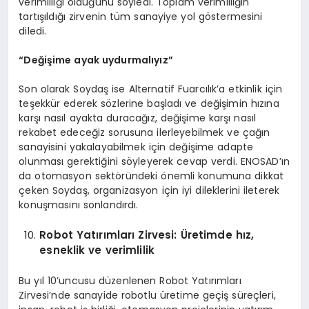
verimliliği olduğunu söyledi. Toplam verimliliğin
tartışıldığı zirvenin tüm sanayiye yol göstermesini
diledi.
“
Değişime ayak uydurmalıyız”
Son olarak Soydaş ise Alternatif Fuarcılık’a etkinlik için
teşekkür ederek sözlerine başladı ve değişimin hızına
karşı nasıl ayakta duracağız, değişime karşı nasıl
rekabet edeceğiz sorusuna ilerleyebilmek ve çağın
sanayisini yakalayabilmek için değişime adapte
olunması gerektiğini söyleyerek cevap verdi. ENOSAD’ın
da otomasyon sektöründeki önemli konumuna dikkat
çeken Soydaş, organizasyon için iyi dileklerini ileterek
konuşmasını sonlandırdı.
Robot Yatırımları
Z
irvesi:
Ü
retimde hız,
esneklik ve verimlilik
Bu yıl 10’uncusu düzenlenen Robot Yatırımları
Zirvesi’nde sanayide robotlu üretime geçiş süreçleri,