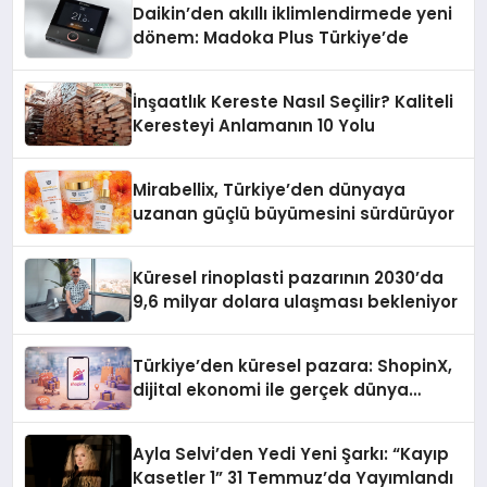
Daikin’den akıllı iklimlendirmede yeni
dönem: Madoka Plus Türkiye’de
İnşaatlık Kereste Nasıl Seçilir? Kaliteli
Keresteyi Anlamanın 10 Yolu
Mirabellix, Türkiye’den dünyaya
uzanan güçlü büyümesini sürdürüyor
Küresel rinoplasti pazarının 2030’da
9,6 milyar dolara ulaşması bekleniyor
Türkiye’den küresel pazara: ShopinX,
dijital ekonomi ile gerçek dünya
alışverişini bir araya getirmeyi
hedefliyor
Ayla Selvi’den Yedi Yeni Şarkı: “Kayıp
Kasetler 1” 31 Temmuz’da Yayımlandı