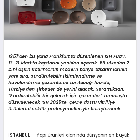
1957
’
den bu yana Frankfurt
’
ta d
üzenlenen ISH Fuarı,
17-21 Mart
’
ta kapılarını yeniden açacak. 55 ülkeden 2
bini aşkın katılımcının modern banyo tasarımlarının
yanı sıra, sürdürülebilir iklimlendirme ve
havalandı
rma
çözümlerini tanıtacağı fuarda,
Türkiye
’
den şirketler de yerini alacak. Seramiksan,
“
Sürdürülebilir bir gelecek için çözümler”
temas
ıyla
düzenlenecek ISH 2025
’
te, çevre dostu vitrifiye
ürünlerini sekt
ö
r profesyonelleriyle buluşturacak.
İSTANBUL
—
Yapı ürünleri alanında dünyanın en büyük