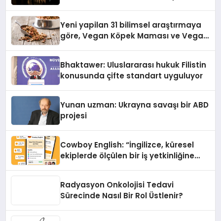
Yeni yapilan 31 bilimsel araştırmaya
göre, Vegan Köpek Maması ve Vegan
Kedi Mamasının İyi Sindirildiğini
Ortaya Koydu
Bhaktawer: Uluslararası hukuk Filistin
konusunda çifte standart uyguluyor
Yunan uzman: Ukrayna savaşı bir ABD
projesi
Cowboy English: “İngilizce, küresel
ekiplerde ölçülen bir iş yetkinliğine
dönüşüyor”
Radyasyon Onkolojisi Tedavi
Sürecinde Nasıl Bir Rol Üstlenir?