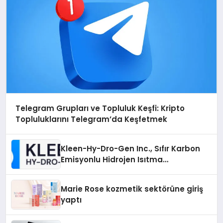
Telegram Grupları ve Topluluk Keşfi: Kripto
Topluluklarını Telegram’da Keşfetmek
Kleen-Hy-Dro-Gen Inc., Sıfır Karbon
Emisyonlu Hidrojen Isıtma
Teknolojisinde ISO ve TSSA
Düzenleyici Onaylarını Aldı
Marie Rose kozmetik sektörüne giriş
yaptı