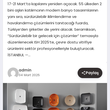
17-21 Mart’ta kapılarını yeniden açacak. 55 ülkeden 2
bini aşkın katılımcının modern banyo tasarımlarının
YAŞAM
yanı sıra, sürdürülebilir iklimlendirme ve
havalandırma çözümlerini tanıtacağı fuarda,
EĞITIM
Türkiye’den şirketler de yerini alacak. Seramiksan,
“Sürdürülebilir bir gelecek için çözümler” temasıyla
düzenlenecek ISH 2025’te, çevre dostu vitrifiye
ürünlerini sektör profesyonelleriyle buluşturacak.
İSTANBUL —…
admin
Paylaş
04 Mart 2025