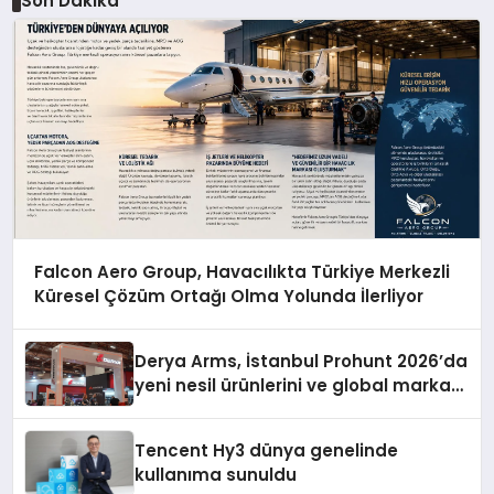
Son Dakika
Falcon Aero Group, Havacılıkta Türkiye Merkezli
Küresel Çözüm Ortağı Olma Yolunda İlerliyor
Derya Arms, İstanbul Prohunt 2026’da
yeni nesil ürünlerini ve global marka
vizyonunu sergiledi
Tencent Hy3 dünya genelinde
kullanıma sunuldu