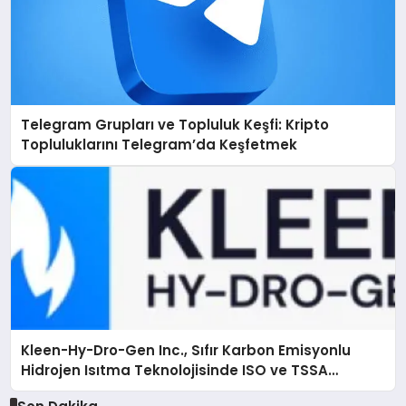
Telegram Grupları ve Topluluk Keşfi: Kripto
Topluluklarını Telegram’da Keşfetmek
Kleen-Hy-Dro-Gen Inc., Sıfır Karbon Emisyonlu
Hidrojen Isıtma Teknolojisinde ISO ve TSSA
Düzenleyici Onaylarını Aldı