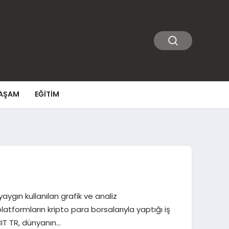
AŞAM
EĞITIM
aygın kullanılan grafik ve analiz
tformların kripto para borsalarıyla yaptığı iş
BIT TR, dünyanın…