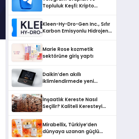
Topluluk Keşfi: Kripto
Topluluklarını Telegram’da
Keşfetmek
Kleen-Hy-Dro-Gen Inc., Sıfır
Karbon Emisyonlu Hidrojen
Isıtma Teknolojisinde ISO ve
TSSA Düzenleyici Onaylarını
Marie Rose kozmetik
Aldı
sektörüne giriş yaptı
Daikin’den akıllı
iklimlendirmede yeni
dönem: Madoka Plus
Türkiye’de
İnşaatlık Kereste Nasıl
Seçilir? Kaliteli Keresteyi
Anlamanın 10 Yolu
Mirabellix, Türkiye’den
dünyaya uzanan güçlü
büyümesini sürdürüyor