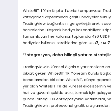
WhiteBIT TR’nin Kripto Teorisi kampanyası, Tra
kategorileri kapsamında çeşitli hediyeler sunu
TradingView bağlantısını gerçekleştirerek, sosya
hacimlerine ulaşarak hediye kazanabiliyor. Krip
tamamlayan her kullanıcı, toplamda 496 USD₮ e
hediyeler kullanıcı tercihlerine göre USD₮, XAU
“Entegrasyon, daha bilinçli yatırım strateji
TradingView’in küresel ölçekte yatırımcıların en
dikkat çeken WhiteBIT TR Yönetim Kurulu Başka
borsalarından biri olan WhiteBIT, dünya çapında 
yer alan WhiteBIT TR de küresel ekosistemin ve li
hızlı ve güvenli şekilde buluşturmak için çalış
güncel örneği. Bu entegrasyonla yatırımcılar, W
TradingView’in profesyonel grafik araçlarından 