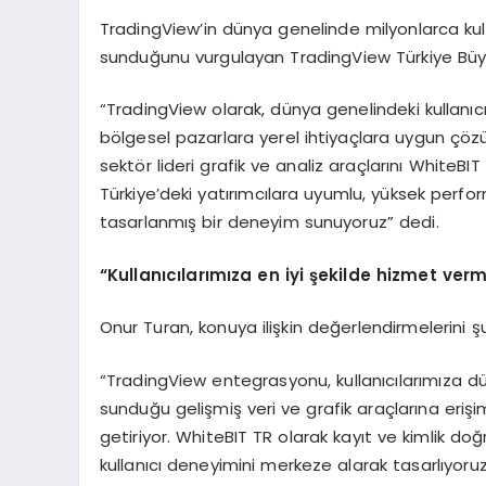
TradingView’in dünya genelinde milyonlarca kulla
sunduğunu vurgulayan TradingView Türkiye Büyü
“TradingView olarak, dünya genelindeki kullanıc
bölgesel pazarlara yerel ihtiyaçlara uygun çöz
sektör lideri grafik ve analiz araçlarını WhiteBIT
Türkiye’deki yatırımcılara uyumlu, yüksek perform
tasarlanmış bir deneyim sunuyoruz” dedi.
“Kullanıcılarımıza en iyi şekilde hizmet ver
Onur Turan, konuya ilişkin değerlendirmelerini şu
“TradingView entegrasyonu, kullanıcılarımıza dün
sunduğu gelişmiş veri ve grafik araçlarına eriş
getiriyor. WhiteBIT TR olarak kayıt ve kimlik d
kullanıcı deneyimini merkeze alarak tasarlıyoruz