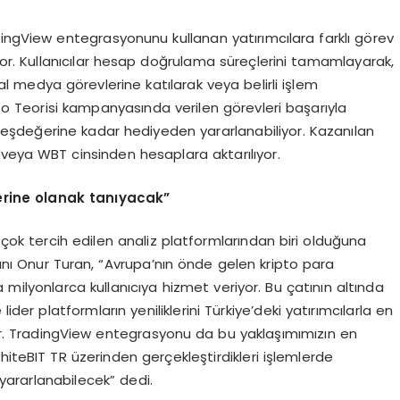
dingView entegrasyonunu kullanan yatırımcılara farklı görev
yor. Kullanıcılar hesap doğrulama süreçlerini tamamlayarak,
l medya görevlerine katılarak veya belirli işlem
to Teorisi kampanyasında verilen görevleri başarıyla
şdeğerine kadar hediyeden yararlanabiliyor. Kazanılan
₮ veya WBT cinsinden hesaplara aktarılıyor.
lerine olanak tanıyacak”
 çok tercih edilen analiz platformlarından biri olduğuna
nı Onur Turan, “Avrupa’nın önde gelen kripto para
milyonlarca kullanıcıya hizmet veriyor. Bu çatının altında
der platformların yeniliklerini Türkiye’deki yatırımcılarla en
ıyor. TradingView entegrasyonu da bu yaklaşımımızın en
hiteBIT TR üzerinden gerçekleştirdikleri işlemlerde
yararlanabilecek” dedi.