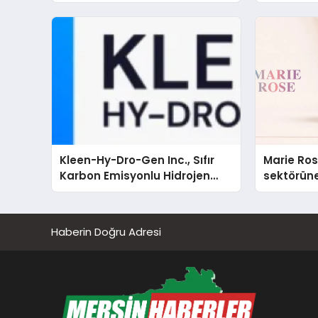
Kleen-Hy-Dro-Gen Inc., Sıfır
Marie Ro
Karbon Emisyonlu Hidrojen
sektörüne
Isıtma Teknolojisinde ISO ve
TSSA Düzenleyici Onaylarını
Aldı
Haberin Doğru Adresi