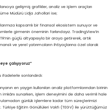
nıcıya gelişmiş grafikler, analiz ve işlem araçları
me Müdürü Lidja Jahollari ise;
ılarımıza kapsamlı bir finansal ekosistem sunuyor ve
ümlerle girmenin öneminin farkındayız. TradingView’in
 TR’nin güçlü altyapısıyla bir araya getirerek, artık
anslı ve yerel yatırımcıların ihtiyaçlarına özel olarak
meye çalışıyoruz”
 ifadelerle sonlandırdı:
yanın en yaygın kullanılan analiz platformlarından birinin
im imkânı sunarken, işlem deneyimini de daha verimli hale
oğrulamadan günlük işlemlere kadar tüm süreçlerimizi
. Türkiye Eğitim Gönüllüleri Vakfı (TEGV) ile yürüttüğümüz