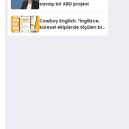
savaşı bir ABD projesi
Cowboy English: “İngilizce,
küresel ekiplerde ölçülen bir
iş yetkinliğine dönüşüyor”