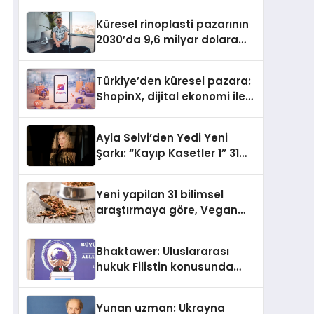
Küresel rinoplasti pazarının
2030’da 9,6 milyar dolara
ulaşması bekleniyor
Türkiye’den küresel pazara:
ShopinX, dijital ekonomi ile
gerçek dünya alışverişini bir
araya getirmeyi hedefliyor
Ayla Selvi’den Yedi Yeni
Şarkı: “Kayıp Kasetler 1” 31
Temmuz’da Yayımlandı
Yeni yapilan 31 bilimsel
araştırmaya göre, Vegan
Köpek Maması ve Vegan
Kedi Mamasının İyi
Bhaktawer: Uluslararası
Sindirildiğini Ortaya Koydu
hukuk Filistin konusunda
çifte standart uyguluyor
Yunan uzman: Ukrayna