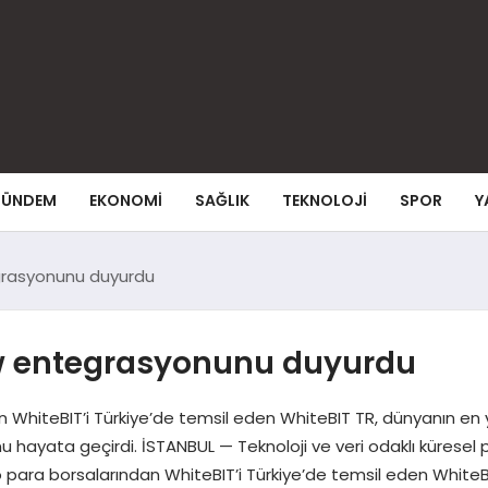
ÜNDEM
EKONOMI
SAĞLIK
TEKNOLOJI
SPOR
Y
grasyonunu duyurdu
ew entegrasyonunu duyurdu
an WhiteBIT’i Türkiye’de temsil eden WhiteBIT TR, dünyanın en y
ayata geçirdi. İSTANBUL — Teknoloji ve veri odaklı küresel pla
kripto para borsalarından WhiteBIT’i Türkiye’de temsil eden White