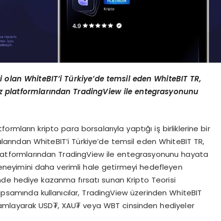
i olan WhiteBIT’i Türkiye’de temsil eden WhiteBIT TR,
iz platformlarından TradingView ile entegrasyonunu
formların kripto para borsalarıyla yaptığı iş birliklerine bir
salarından WhiteBIT’i Türkiye’de temsil eden WhiteBIT TR,
 platformlarından TradingView ile entegrasyonunu hayata
 deneyimini daha verimli hale getirmeyi hedefleyen
de hediye kazanma fırsatı sunan Kripto Teorisi
psamında kullanıcılar, TradingView üzerinden WhiteBIT
amamlayarak USD₮, XAU₮ veya WBT cinsinden hediyeler