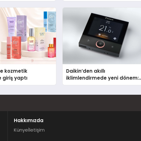
Telegram’da Keşfetmek
se kozmetik
Daikin’den akıllı
 giriş yaptı
iklimlendirmede yeni dönem:
Madoka Plus Türkiye’de
Hakkımızda
Künye
İletişim