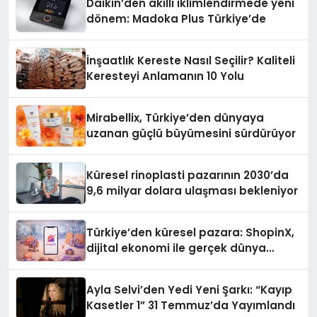
Daikin’den akıllı iklimlendirmede yeni
dönem: Madoka Plus Türkiye’de
İnşaatlık Kereste Nasıl Seçilir? Kaliteli
Keresteyi Anlamanın 10 Yolu
Mirabellix, Türkiye’den dünyaya
uzanan güçlü büyümesini sürdürüyor
Küresel rinoplasti pazarının 2030’da
9,6 milyar dolara ulaşması bekleniyor
Türkiye’den küresel pazara: ShopinX,
dijital ekonomi ile gerçek dünya
alışverişini bir araya getirmeyi
hedefliyor
Ayla Selvi’den Yedi Yeni Şarkı: “Kayıp
Kasetler 1” 31 Temmuz’da Yayımlandı