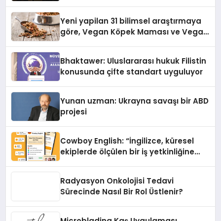
Yeni yapilan 31 bilimsel araştırmaya
göre, Vegan Köpek Maması ve Vegan
Kedi Mamasının İyi Sindirildiğini
Ortaya Koydu
Bhaktawer: Uluslararası hukuk Filistin
konusunda çifte standart uyguluyor
Yunan uzman: Ukrayna savaşı bir ABD
projesi
Cowboy English: “İngilizce, küresel
ekiplerde ölçülen bir iş yetkinliğine
dönüşüyor”
Radyasyon Onkolojisi Tedavi
Sürecinde Nasıl Bir Rol Üstlenir?
Microblading Kaş Uygulaması