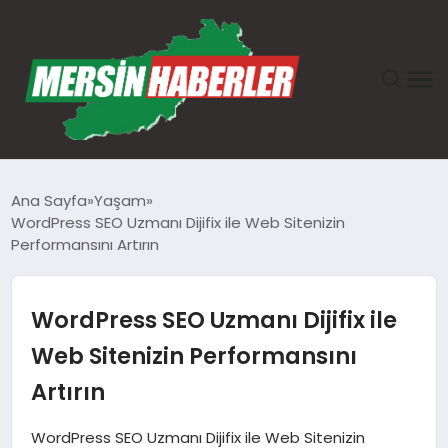
ANASAYFA
Ana Sayfa
Yaşam
WordPress SEO Uzmanı Dijifix ile Web Sitenizin
GÜNDEM
Performansını Artırın
EKONOMI
WordPress SEO Uzmanı Dijifix ile
SAĞLIK
Web Sitenizin Performansını
Artırın
TEKNOLOJI
WordPress SEO Uzmanı Dijifix ile Web Sitenizin
SPOR