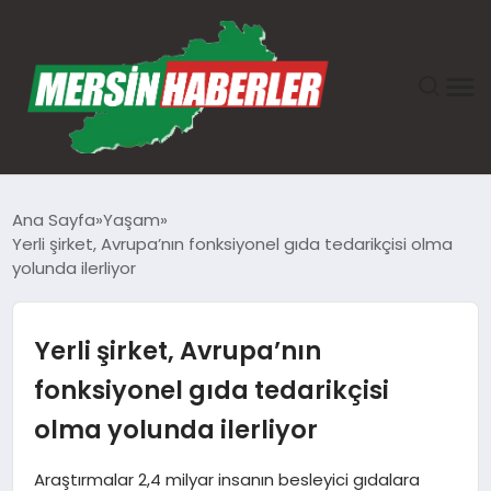
ANASAYFA
Ana Sayfa
Yaşam
Yerli şirket, Avrupa’nın fonksiyonel gıda tedarikçisi olma
GÜNDEM
yolunda ilerliyor
EKONOMI
Yerli şirket, Avrupa’nın
SAĞLIK
fonksiyonel gıda tedarikçisi
olma yolunda ilerliyor
TEKNOLOJI
Araştırmalar 2,4 milyar insanın besleyici gıdalara
SPOR