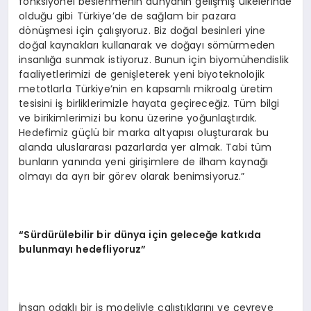
fonksiyonel beslenmenin dünyanın gelişmiş ülkelerinde
olduğu gibi Türkiye’de de sağlam bir pazara
dönüşmesi için çalışıyoruz. Biz doğal besinleri yine
doğal kaynakları kullanarak ve doğayı sömürmeden
insanlığa sunmak istiyoruz. Bunun için biyomühendislik
faaliyetlerimizi de genişleterek yeni biyoteknolojik
metotlarla Türkiye’nin en kapsamlı mikroalg üretim
tesisini iş birliklerimizle hayata geçireceğiz. Tüm bilgi
ve birikimlerimizi bu konu üzerine yoğunlaştırdık.
Hedefimiz güçlü bir marka altyapısı oluşturarak bu
alanda uluslararası pazarlarda yer almak. Tabi tüm
bunların yanında yeni girişimlere de ilham kaynağı
olmayı da ayrı bir görev olarak benimsiyoruz.”
“
Sürdürülebilir bir dünya için geleceğe katkıda
bulunmayı hedefliyoruz”
İnsan odaklı bir iş modeliyle çalıştıklarını ve çevreye