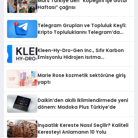
Mars Türkiye’den “Köpeğini İşe Götür
Haftası” çağrısı
Telegram Grupları ve Topluluk Keşfi:
Kripto Topluluklarını Telegram’da
Keşfetmek
Kleen-Hy-Dro-Gen Inc., Sıfır Karbon
Emisyonlu Hidrojen Isıtma
Teknolojisinde ISO ve TSSA
Düzenleyici Onaylarını Aldı
Marie Rose kozmetik sektörüne giriş
yaptı
Daikin’den akıllı iklimlendirmede yeni
dönem: Madoka Plus Türkiye’de
İnşaatlık Kereste Nasıl Seçilir? Kaliteli
Keresteyi Anlamanın 10 Yolu