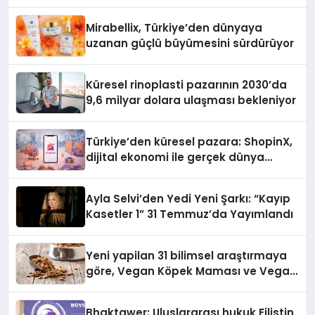
Mirabellix, Türkiye’den dünyaya
uzanan güçlü büyümesini sürdürüyor
Küresel rinoplasti pazarının 2030’da
9,6 milyar dolara ulaşması bekleniyor
Türkiye’den küresel pazara: ShopinX,
dijital ekonomi ile gerçek dünya
alışverişini bir araya getirmeyi
hedefliyor
Ayla Selvi’den Yedi Yeni Şarkı: “Kayıp
Kasetler 1” 31 Temmuz’da Yayımlandı
Yeni yapilan 31 bilimsel araştırmaya
göre, Vegan Köpek Maması ve Vegan
Kedi Mamasının İyi Sindirildiğini
Ortaya Koydu
Bhaktawer: Uluslararası hukuk Filistin