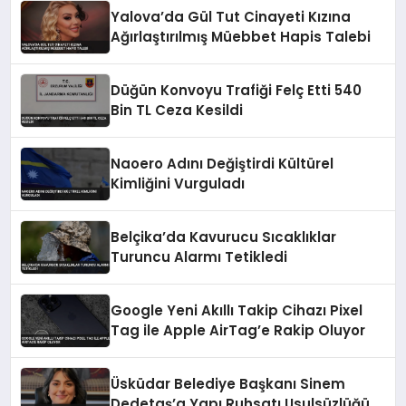
Yalova’da Gül Tut Cinayeti Kızına
Ağırlaştırılmış Müebbet Hapis Talebi
Düğün Konvoyu Trafiği Felç Etti 540
Bin TL Ceza Kesildi
Naoero Adını Değiştirdi Kültürel
Kimliğini Vurguladı
Belçika’da Kavurucu Sıcaklıklar
Turuncu Alarmı Tetikledi
Google Yeni Akıllı Takip Cihazı Pixel
Tag ile Apple AirTag’e Rakip Oluyor
Üsküdar Belediye Başkanı Sinem
Dedetaş’a Yapı Ruhsatı Usulsüzlüğü