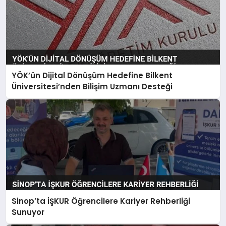
YÖK’ün Dijital Dönüşüm Hedefine Bilkent
Üniversitesi’nden Bilişim Uzmanı Desteği
Sinop’ta İŞKUR Öğrencilere Kariyer Rehberliği
Sunuyor