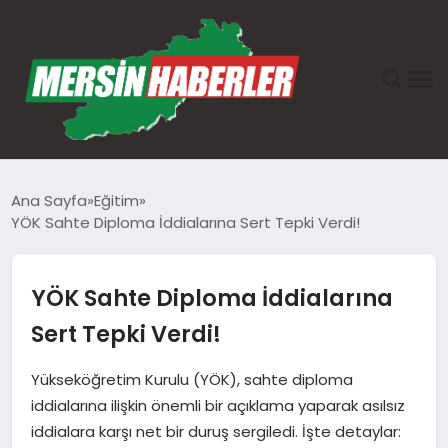
ANASAYFA
Ana Sayfa
Eğitim
YÖK Sahte Diploma İddialarına Sert Tepki Verdi!
GÜNDEM
EKONOMI
YÖK Sahte Diploma İddialarına
Sert Tepki Verdi!
SAĞLIK
Yükseköğretim Kurulu (YÖK), sahte diploma
TEKNOLOJI
iddialarına ilişkin önemli bir açıklama yaparak asılsız
iddialara karşı net bir duruş sergiledi. İşte detaylar:
SPOR