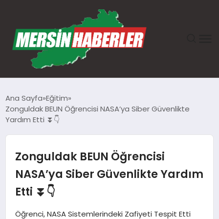
ANASAYFA
Ana Sayfa
Eğitim
Zonguldak BEUN Öğrencisi NASA’ya Siber Güvenlikte
GÜNDEM
Yardım Etti ⏬👇
EKONOMI
Zonguldak BEUN Öğrencisi
SAĞLIK
NASA’ya Siber Güvenlikte Yardım
Etti ⏬👇
TEKNOLOJI
Öğrenci, NASA Sistemlerindeki Zafiyeti Tespit Etti
SPOR