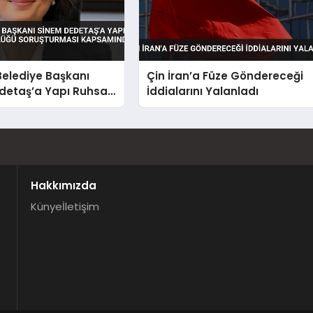
Belediye Başkanı
Çin İran’a Füze Göndereceği
detaş’a Yapı Ruhsatı
İddialarını Yalanladı
üğü Soruşturması
da Gözaltı
Hakkımızda
Künye
İletişim