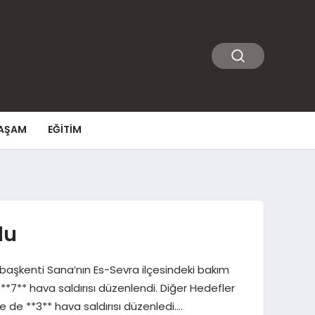
AŞAM
EĞITIM
du
 başkenti Sana’nın Es-Sevra ilçesindeki bakım
**7** hava saldırısı düzenlendi. Diğer Hedefler
e de **3** hava saldırısı düzenledi….