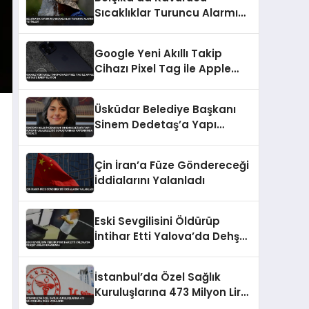
Sıcaklıklar Turuncu Alarmı
Tetikledi
Google Yeni Akıllı Takip
Cihazı Pixel Tag ile Apple
AirTag’e Rakip Oluyor
Üsküdar Belediye Başkanı
Sinem Dedetaş’a Yapı
Ruhsatı Usulsüzlüğü
Soruşturması Kapsamında
Çin İran’a Füze Göndereceği
Gözaltı
İddialarını Yalanladı
Eski Sevgilisini Öldürüp
İntihar Etti Yalova’da Dehşet
Anları Kamerada
İstanbul’da Özel Sağlık
Kuruluşlarına 473 Milyon Lira
Ceza Uygulandı