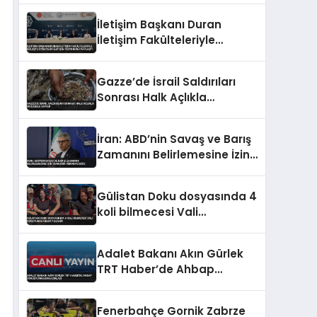
İletişim Başkanı Duran
İletişim Fakülteleriyle
Buluştu Stratejik İletişim
Vizyonunu Paylaştı
Gazze’de İsrail Saldırıları
Sonrası Halk Açlıkla
Mücadele Ediyor
İran: ABD’nin Savaş ve Barış
Zamanını Belirlemesine İzin
Vermedik Vermeyeceğiz
Gülistan Doku dosyasında 4
koli bilmecesi Vali
konutunda neler yaşandı
Adalet Bakanı Akın Gürlek
TRT Haber’de Ahbap
Soruşturmasını Açıkladı
Fenerbahçe Gornik Zabrze