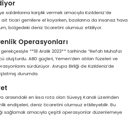
diyor
ye saldırılarına karşılık vermek amacıyla Kızıldeniz’de
ere ait ticari gemilere el koyarken, bazılarına da insansız hava
rum, bölgedeki deniz ticaretini olumsuz etkiliyor.
enlik Operasyonları
i gerekçesiyle **18 Aralık 2023** tarihinde “Refah Muhafızı
 oluşturdu. ABD güçleri, Yemen’den atılan füzeleri ve
asyonlarını sürdürüyor. Avrupa Birliği de Kızıldeniz’de
aşlatmış durumda.
ret
sya arasındaki en kısa rota olan Süveyş Kanalı üzerinden
k endişeleri, deniz ticaretini olumsuz etkileyebilir. Bu
iği sağlamak amacıyla çeşitli operasyonlar düzenlemeye