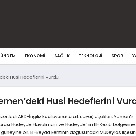
ÜNDEM
EKONOMI
SAĞLIK
TEKNOLOJI
SPOR
Y
deki Husi Hedeflerini Vurdu
emen’deki Husi Hedeflerini Vur
üzenledi ABD-İngiliz koalisyonuna ait savaş uçakları, Yemen’in
slararası Hudeyde Havalimanı ve Hudeyde’nin El-Kesib bölgesine 
n güneyine bir, El-Beyda kentinin doğusundaki Mukeyras ilçesin