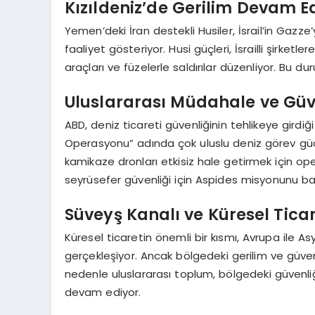
Kızıldeniz’de Gerilim Devam E
Yemen’deki İran destekli Husiler, İsrail’in Gazze’
faaliyet gösteriyor. Husi güçleri, İsrailli şirketl
araçları ve füzelerle saldırılar düzenliyor. Bu du
Uluslararası Müdahale ve Güv
ABD, deniz ticareti güvenliğinin tehlikeye girdiğ
Operasyonu” adında çok uluslu deniz görev gücü
kamikaze dronları etkisiz hale getirmek için oper
seyrüsefer güvenliği için Aspides misyonunu b
Süveyş Kanalı ve Küresel Tica
Küresel ticaretin önemli bir kısmı, Avrupa ile A
gerçekleşiyor. Ancak bölgedeki gerilim ve güvenli
nedenle uluslararası toplum, bölgedeki güvenl
devam ediyor.