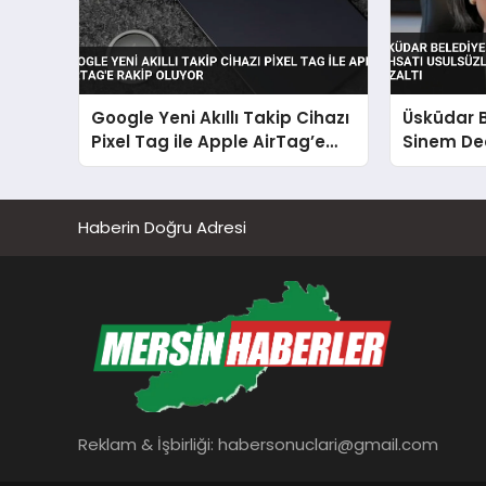
Google Yeni Akıllı Takip Cihazı
Üsküdar 
Pixel Tag ile Apple AirTag’e
Sinem De
Rakip Oluyor
Usulsüzl
Kapsamın
Haberin Doğru Adresi
Reklam & İşbirliği:
habersonuclari@gmail.com