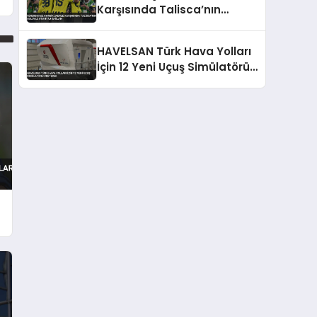
Karşısında Talisca’nın
Golüyle Avantaj Sağladı
HAVELSAN Türk Hava Yolları
İçin 12 Yeni Uçuş Simülatörü
Üretecek