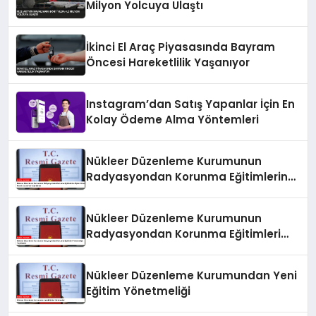
Milyon Yolcuya Ulaştı
İkinci El Araç Piyasasında Bayram
Öncesi Hareketlilik Yaşanıyor
Instagram’dan Satış Yapanlar İçin En
Kolay Ödeme Alma Yöntemleri
Nükleer Düzenleme Kurumunun
Radyasyondan Korunma Eğitimlerine
İlişkin Yönetmeliği Resmi Gazete’de
Yayımlandı
Nükleer Düzenleme Kurumunun
Radyasyondan Korunma Eğitimleri
Yönetmeliği Yayımlandı
Nükleer Düzenleme Kurumundan Yeni
Eğitim Yönetmeliği