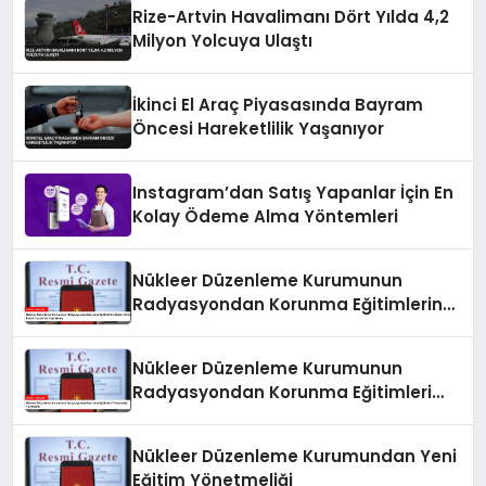
Rize-Artvin Havalimanı Dört Yılda 4,2
Milyon Yolcuya Ulaştı
İkinci El Araç Piyasasında Bayram
Öncesi Hareketlilik Yaşanıyor
Instagram’dan Satış Yapanlar İçin En
Kolay Ödeme Alma Yöntemleri
Nükleer Düzenleme Kurumunun
Radyasyondan Korunma Eğitimlerine
İlişkin Yönetmeliği Resmi Gazete’de
Yayımlandı
Nükleer Düzenleme Kurumunun
Radyasyondan Korunma Eğitimleri
Yönetmeliği Yayımlandı
Nükleer Düzenleme Kurumundan Yeni
Eğitim Yönetmeliği