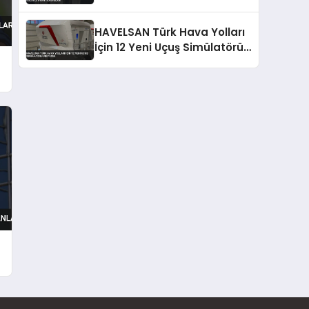
Golüyle Avantaj Sağladı
HAVELSAN Türk Hava Yolları
İçin 12 Yeni Uçuş Simülatörü
Üretecek