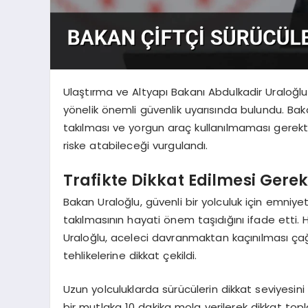
Ulaştırma ve Altyapı Bakanı Abdulkadir Uraloğ
yönelik önemli güvenlik uyarısında bulundu. Baka
takılması ve yorgun araç kullanılmaması gerektiği
riske atabileceği vurgulandı.
Trafikte Dikkat Edilmesi Gere
Bakan Uraloğlu, güvenli bir yolculuk için emniy
takılmasının hayati önem taşıdığını ifade etti. H
Uraloğlu, aceleci davranmaktan kaçınılması ça
tehlikelerine dikkat çekildi.
Uzun yolculuklarda sürücülerin dikkat seviyesini
bir mutlaka 10 dakika mola verilerek dikkat topl