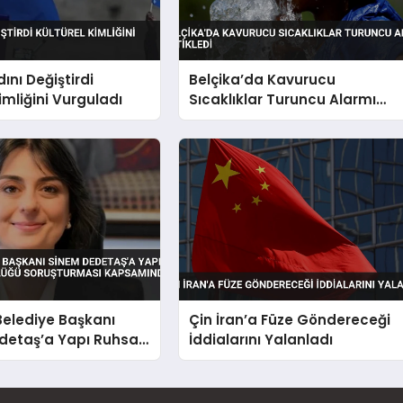
ını Değiştirdi
Belçika’da Kavurucu
imliğini Vurguladı
Sıcaklıklar Turuncu Alarmı
Tetikledi
Belediye Başkanı
Çin İran’a Füze Göndereceği
detaş’a Yapı Ruhsatı
İddialarını Yalanladı
üğü Soruşturması
da Gözaltı