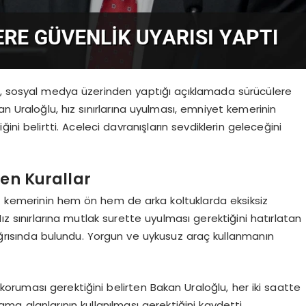
lu, sosyal medya üzerinden yaptığı açıklamada sürücülere
n Uraloğlu, hız sınırlarına uyulması, emniyet kemerinin
ni belirtti. Aceleci davranışların sevdiklerin geleceğini
ken Kurallar
et kemerinin hem ön hem de arka koltuklarda eksiksiz
ız sınırlarına mutlak surette uyulması gerektiğini hatırlatan
ğrısında bulundu. Yorgun ve uykusuz araç kullanmanın
 koruması gerektiğini belirten Bakan Uraloğlu, her iki saatte
ama alanlarının kullanılması gerektiğini kaydetti.