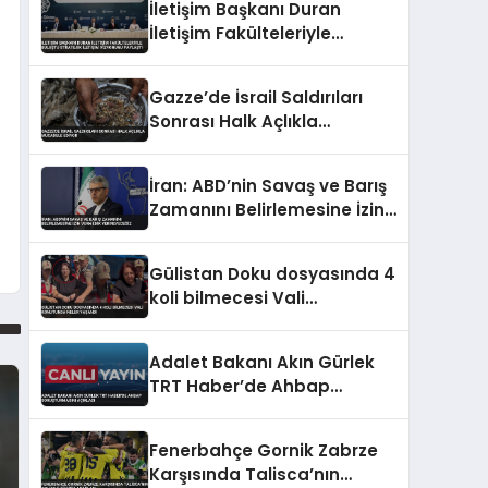
İletişim Başkanı Duran
İletişim Fakülteleriyle
Buluştu Stratejik İletişim
Vizyonunu Paylaştı
Gazze’de İsrail Saldırıları
Sonrası Halk Açlıkla
Mücadele Ediyor
İran: ABD’nin Savaş ve Barış
Zamanını Belirlemesine İzin
Vermedik Vermeyeceğiz
Gülistan Doku dosyasında 4
koli bilmecesi Vali
konutunda neler yaşandı
Adalet Bakanı Akın Gürlek
TRT Haber’de Ahbap
Soruşturmasını Açıkladı
Fenerbahçe Gornik Zabrze
Karşısında Talisca’nın