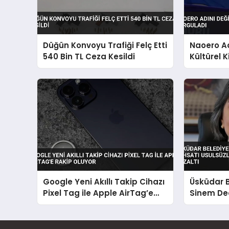
Düğün Konvoyu Trafiği Felç Etti
Naoero Ad
540 Bin TL Ceza Kesildi
Kültürel K
Google Yeni Akıllı Takip Cihazı
Üsküdar 
Pixel Tag ile Apple AirTag’e
Sinem De
Rakip Oluyor
Usulsüzl
Kapsamın