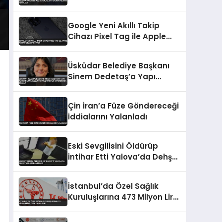
Tetikledi
Google Yeni Akıllı Takip
Cihazı Pixel Tag ile Apple
AirTag’e Rakip Oluyor
Üsküdar Belediye Başkanı
Sinem Dedetaş’a Yapı
Ruhsatı Usulsüzlüğü
Soruşturması Kapsamında
Çin İran’a Füze Göndereceği
Gözaltı
İddialarını Yalanladı
Eski Sevgilisini Öldürüp
İntihar Etti Yalova’da Dehşet
Anları Kamerada
İstanbul’da Özel Sağlık
Kuruluşlarına 473 Milyon Lira
Ceza Uygulandı