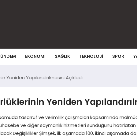
ÜNDEM
EKONOMI
SAĞLIK
TEKNOLOJI
SPOR
Y
in Yeniden Yapılandırılmasını Açıkladı
üklerinin Yeniden Yapılandırıl
amuda tasarruf ve verimlilik çalışmaları kapsamında malmüdür
hasebe ve diğer saymanlık hizmetleri sunduğunu hatırlatan 
apılacak Değişiklikler Şimşek, ilk aşamada 100, ikinci aşama