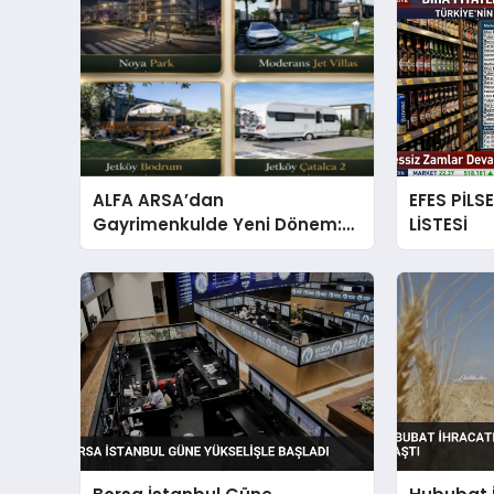
ALFA ARSA’dan
EFES PİLS
Gayrimenkulde Yeni Dönem:
LİSTESİ
Premium Yaşam ve Yatırım
Fırsatları Bir Arada