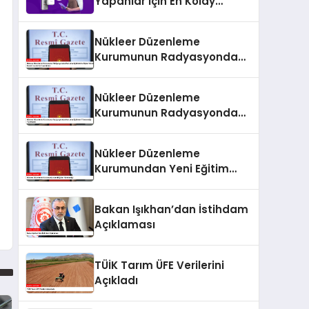
Yapanlar İçin En Kolay
Ödeme Alma Yöntemleri
Nükleer Düzenleme
Kurumunun Radyasyondan
Korunma Eğitimlerine İlişkin
Yönetmeliği Resmi
Nükleer Düzenleme
Gazete’de Yayımlandı
Kurumunun Radyasyondan
Korunma Eğitimleri
Yönetmeliği Yayımlandı
Nükleer Düzenleme
Kurumundan Yeni Eğitim
Yönetmeliği
Bakan Işıkhan’dan İstihdam
Açıklaması
TÜİK Tarım ÜFE Verilerini
Açıkladı