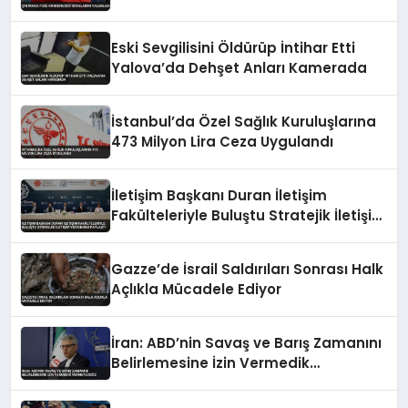
Eski Sevgilisini Öldürüp İntihar Etti
Yalova’da Dehşet Anları Kamerada
İstanbul’da Özel Sağlık Kuruluşlarına
473 Milyon Lira Ceza Uygulandı
İletişim Başkanı Duran İletişim
Fakülteleriyle Buluştu Stratejik İletişim
Vizyonunu Paylaştı
Gazze’de İsrail Saldırıları Sonrası Halk
Açlıkla Mücadele Ediyor
İran: ABD’nin Savaş ve Barış Zamanını
Belirlemesine İzin Vermedik
Vermeyeceğiz