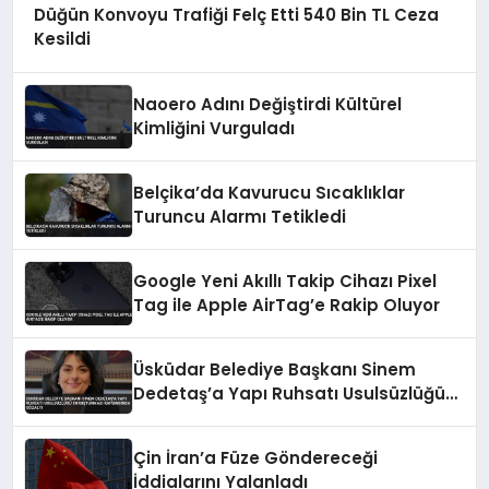
Düğün Konvoyu Trafiği Felç Etti 540 Bin TL Ceza
Kesildi
Naoero Adını Değiştirdi Kültürel
Kimliğini Vurguladı
Belçika’da Kavurucu Sıcaklıklar
Turuncu Alarmı Tetikledi
Google Yeni Akıllı Takip Cihazı Pixel
Tag ile Apple AirTag’e Rakip Oluyor
Üsküdar Belediye Başkanı Sinem
Dedetaş’a Yapı Ruhsatı Usulsüzlüğü
Soruşturması Kapsamında Gözaltı
Çin İran’a Füze Göndereceği
İddialarını Yalanladı