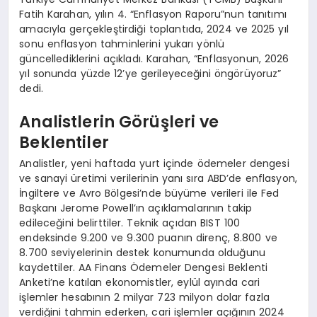
Fatih Karahan, yılın 4. “Enflasyon Raporu”nun tanıtımı
amacıyla gerçekleştirdiği toplantıda, 2024 ve 2025 yıl
sonu enflasyon tahminlerini yukarı yönlü
güncellediklerini açıkladı. Karahan, “Enflasyonun, 2026
yıl sonunda yüzde 12’ye gerileyeceğini öngörüyoruz”
dedi.
Analistlerin Görüşleri ve
Beklentiler
Analistler, yeni haftada yurt içinde ödemeler dengesi
ve sanayi üretimi verilerinin yanı sıra ABD’de enflasyon,
İngiltere ve Avro Bölgesi’nde büyüme verileri ile Fed
Başkanı Jerome Powell’ın açıklamalarının takip
edileceğini belirttiler. Teknik açıdan BIST 100
endeksinde 9.200 ve 9.300 puanın direnç, 8.800 ve
8.700 seviyelerinin destek konumunda olduğunu
kaydettiler. AA Finans Ödemeler Dengesi Beklenti
Anketi’ne katılan ekonomistler, eylül ayında cari
işlemler hesabının 2 milyar 723 milyon dolar fazla
verdiğini tahmin ederken, cari işlemler açığının 2024