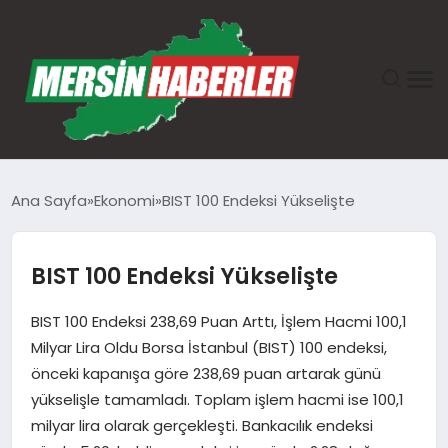
ANASAYFA
Ana Sayfa
Ekonomi
BIST 100 Endeksi Yükselişte
GÜNDEM
BIST 100 Endeksi Yükselişte
EKONOMI
BIST 100 Endeksi 238,69 Puan Arttı, İşlem Hacmi 100,1
SAĞLIK
Milyar Lira Oldu Borsa İstanbul (BIST) 100 endeksi,
önceki kapanışa göre 238,69 puan artarak günü
TEKNOLOJI
yükselişle tamamladı. Toplam işlem hacmi ise 100,1
milyar lira olarak gerçekleşti. Bankacılık endeksi
SPOR