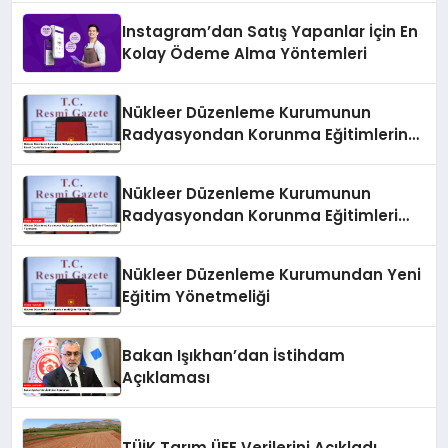
Instagram’dan Satış Yapanlar İçin En
Kolay Ödeme Alma Yöntemleri
Nükleer Düzenleme Kurumunun
Radyasyondan Korunma Eğitimlerine
İlişkin Yönetmeliği Resmi Gazete’de
Yayımlandı
Nükleer Düzenleme Kurumunun
Radyasyondan Korunma Eğitimleri
Yönetmeliği Yayımlandı
Nükleer Düzenleme Kurumundan Yeni
Eğitim Yönetmeliği
Bakan Işıkhan’dan İstihdam
Açıklaması
TÜİK Tarım ÜFE Verilerini Açıkladı