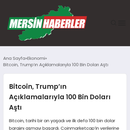
ANASAYFA
Ana Sayfa
Ekonomi
Bitcoin, Trump’ın Açıklamalarıyla 100 Bin Doları Aştı
GÜNDEM
EKONOMI
Bitcoin, Trump’ın
Açıklamalarıyla 100 Bin Doları
SAĞLIK
Aştı
TEKNOLOJI
Bitcoin, tarihi bir an yaşadı ve ilk defa 100 bin dolar
barajını aşmayı başardı. Coinmarketcap’in verilerine
SPOR