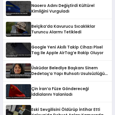
Naoero Adını Değiştirdi Kültürel
Kimliğini Vurguladı
Belçika’da Kavurucu Sıcaklıklar
Turuncu Alarmı Tetikledi
Google Yeni Akıllı Takip Cihazı Pixel
Tag ile Apple AirTag’e Rakip Oluyor
Üsküdar Belediye Başkanı Sinem
Dedetaş’a Yapı Ruhsatı Usulsüzlüğü
Soruşturması Kapsamında Gözaltı
Çin İran’a Füze Göndereceği
İddialarını Yalanladı
Eski Sevgilisini Öldürüp İntihar Etti