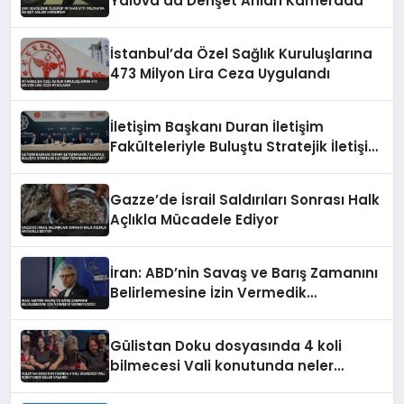
Yalova’da Dehşet Anları Kamerada
İstanbul’da Özel Sağlık Kuruluşlarına
473 Milyon Lira Ceza Uygulandı
İletişim Başkanı Duran İletişim
Fakülteleriyle Buluştu Stratejik İletişim
Vizyonunu Paylaştı
Gazze’de İsrail Saldırıları Sonrası Halk
Açlıkla Mücadele Ediyor
İran: ABD’nin Savaş ve Barış Zamanını
Belirlemesine İzin Vermedik
Vermeyeceğiz
Gülistan Doku dosyasında 4 koli
bilmecesi Vali konutunda neler
yaşandı