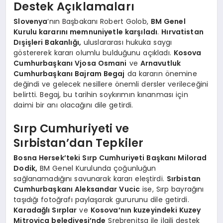
Destek Açıklamaları
Slovenya
‘nın Başbakanı Robert Golob,
BM Genel
Kurulu kararını memnuniyetle karşıladı
.
Hırvatistan
Dışişleri Bakanlığı,
uluslararası hukuka saygı
göstererek kararı olumlu bulduğunu açıkladı.
Kosova
Cumhurbaşkanı Vjosa Osmani
ve
Arnavutluk
Cumhurbaşkanı Bajram Begaj
da kararın önemine
değindi ve gelecek nesillere önemli dersler verileceğini
belirtti. Begaj, bu tarihin soykırımın kınanması için
daimi bir anı olacağını dile getirdi.
Sırp Cumhuriyeti ve
Sırbistan’dan Tepkiler
Bosna Hersek’teki Sırp Cumhuriyeti Başkanı Milorad
Dodik,
BM Genel Kurulunda çoğunluğun
sağlanamadığını savunarak kararı eleştirdi.
Sırbistan
Cumhurbaşkanı Aleksandar Vucic
ise, Sırp bayrağını
taşıdığı fotoğrafı paylaşarak gururunu dile getirdi.
Karadağlı Sırplar
ve
Kosova’nın kuzeyindeki Kuzey
Mitroviça belediyesi’nde
Srebrenitsa ile ilgili destek