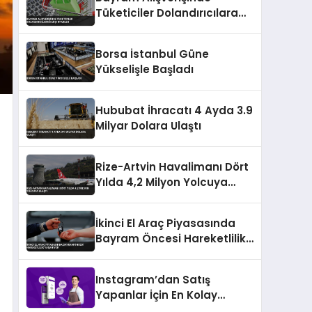
Tüketiciler Dolandırıcılara
Karşı Uyarıldı
Borsa İstanbul Güne
Yükselişle Başladı
Hububat İhracatı 4 Ayda 3.9
Milyar Dolara Ulaştı
Rize-Artvin Havalimanı Dört
Yılda 4,2 Milyon Yolcuya
Ulaştı
İkinci El Araç Piyasasında
Bayram Öncesi Hareketlilik
Yaşanıyor
Instagram’dan Satış
Yapanlar İçin En Kolay
Ödeme Alma Yöntemleri