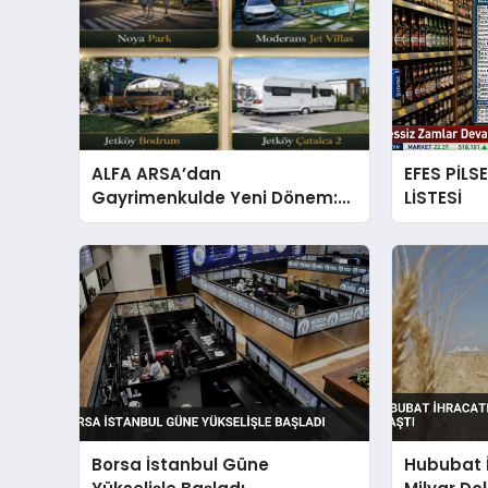
ALFA ARSA’dan
EFES PİLS
Gayrimenkulde Yeni Dönem:
LİSTESİ
Premium Yaşam ve Yatırım
Fırsatları Bir Arada
Borsa İstanbul Güne
Hububat İ