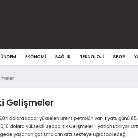
ÜNDEM
EKONOMI
SAĞLIK
TEKNOLOJI
SPOR
Y
işmeler
ki Gelişmeler
85,84 dolara kadar yükselen Brent petrolün varil fiyatı, günü 
5,16 dolara yükseldi. Jeopolitik Gelişmeler Fiyatları Etkiliyor O
Bölgede yaşanan çatışmaların arzı sekteye uğratabileceği…