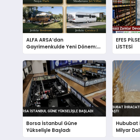
ALFA ARSA’dan
EFES PİLS
Gayrimenkulde Yeni Dönem:
LİSTESİ
Premium Yaşam ve Yatırım
Fırsatları Bir Arada
Borsa İstanbul Güne
Hububat İ
Yükselişle Başladı
Milyar Dol