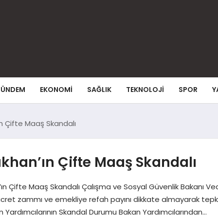
ÜNDEM
EKONOMI
SAĞLIK
TEKNOLOJI
SPOR
Y
n Çifte Maaş Skandalı
ıkhan’ın Çifte Maaş Skandalı
ın Çifte Maaş Skandalı Çalışma ve Sosyal Güvenlik Bakanı Ved
ücret zammı ve emekliye refah payını dikkate almayarak tepki 
kan Yardımcılarının Skandal Durumu Bakan Yardımcılarından…