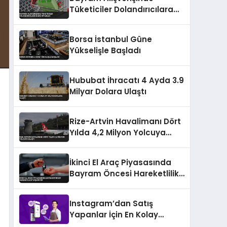
Tüketiciler Dolandırıcılara
Karşı Uyarıldı
Borsa İstanbul Güne
Yükselişle Başladı
Hububat İhracatı 4 Ayda 3.9
Milyar Dolara Ulaştı
Rize-Artvin Havalimanı Dört
Yılda 4,2 Milyon Yolcuya
Ulaştı
İkinci El Araç Piyasasında
Bayram Öncesi Hareketlilik
Yaşanıyor
Instagram’dan Satış
Yapanlar İçin En Kolay
Ödeme Alma Yöntemleri