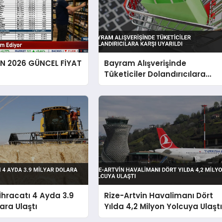
EN 2026 GÜNCEL FİYAT
Bayram Alışverişinde
Tüketiciler Dolandırıcılara
Karşı Uyarıldı
hracatı 4 Ayda 3.9
Rize-Artvin Havalimanı Dört
ara Ulaştı
Yılda 4,2 Milyon Yolcuya Ulaşt