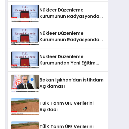
Nükleer Düzenleme
Kurumunun Radyasyondan
Korunma Eğitimlerine İlişkin
Yönetmeliği Resmi
Nükleer Düzenleme
Gazete’de Yayımlandı
Kurumunun Radyasyondan
Korunma Eğitimleri
Yönetmeliği Yayımlandı
Nükleer Düzenleme
Kurumundan Yeni Eğitim
Yönetmeliği
Bakan Işıkhan’dan İstihdam
Açıklaması
TÜİK Tarım ÜFE Verilerini
Açıkladı
TÜİK Tarım ÜFE Verilerini