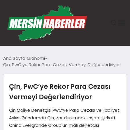
ANASAYFA
Ana Sayfa
Ekonomi
Çin, PwC’ye Rekor Para Cezası Vermeyi Değerlendiriyor
GÜNDEM
EKONOMI
Çin, PwC’ye Rekor Para Cezası
Vermeyi Değerlendiriyor
SAĞLIK
Çin Maliye Denetçisi PwC’ye Para Cezası ve Faaliyet
TEKNOLOJI
Askısı Gündemde Çin, zor durumdaki inşaat şirketi
China Evergrande Group’un mali denetçisi
SPOR