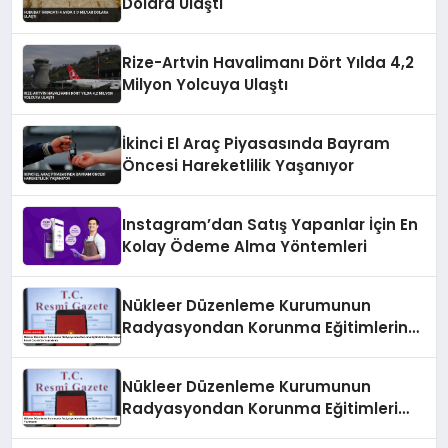
Dolara Ulaştı
Rize-Artvin Havalimanı Dört Yılda 4,2
Milyon Yolcuya Ulaştı
İkinci El Araç Piyasasında Bayram
Öncesi Hareketlilik Yaşanıyor
Instagram’dan Satış Yapanlar İçin En
Kolay Ödeme Alma Yöntemleri
Nükleer Düzenleme Kurumunun
Radyasyondan Korunma Eğitimlerine
İlişkin Yönetmeliği Resmi Gazete’de
Yayımlandı
Nükleer Düzenleme Kurumunun
Radyasyondan Korunma Eğitimleri
Yönetmeliği Yayımlandı