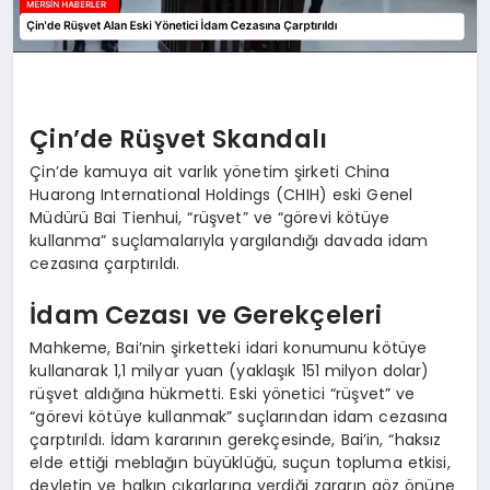
Çin’de Rüşvet Skandalı
Çin’de kamuya ait varlık yönetim şirketi China
Huarong International Holdings (CHIH) eski Genel
Müdürü Bai Tienhui, “rüşvet” ve “görevi kötüye
kullanma” suçlamalarıyla yargılandığı davada idam
cezasına çarptırıldı.
İdam Cezası ve Gerekçeleri
Mahkeme, Bai’nin şirketteki idari konumunu kötüye
kullanarak 1,1 milyar yuan (yaklaşık 151 milyon dolar)
rüşvet aldığına hükmetti. Eski yönetici “rüşvet” ve
“görevi kötüye kullanmak” suçlarından idam cezasına
çarptırıldı. İdam kararının gerekçesinde, Bai’in, “haksız
elde ettiği meblağın büyüklüğü, suçun topluma etkisi,
devletin ve halkın çıkarlarına verdiği zararın göz önüne