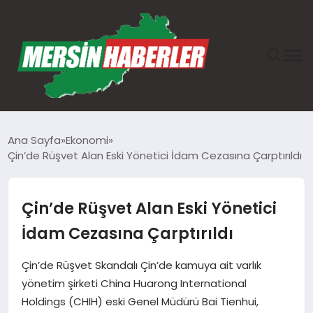
ANASAYFA
Ana Sayfa
Ekonomi
Çin’de Rüşvet Alan Eski Yönetici İdam Cezasına Çarptırıldı
GÜNDEM
EKONOMI
Çin’de Rüşvet Alan Eski Yönetici
İdam Cezasına Çarptırıldı
SAĞLIK
Çin’de Rüşvet Skandalı Çin’de kamuya ait varlık
TEKNOLOJI
yönetim şirketi China Huarong International
Holdings (CHIH) eski Genel Müdürü Bai Tienhui,
SPOR