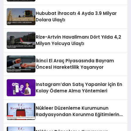
Hububat İhracatı 4 Ayda 3.9 Milyar
Dolara Ulaştı
Rize-Artvin Havalimanı Dört Yılda 4,2
Milyon Yolcuya Ulaştı
İkinci El Araç Piyasasında Bayram
Öncesi Hareketlilik Yaşanıyor
Instagram’dan Satış Yapanlar İçin En
Kolay Ödeme Alma Yöntemleri
Nükleer Düzenleme Kurumunun
Radyasyondan Korunma Eğitimlerine
İlişkin Yönetmeliği Resmi Gazete’de
Yayımlandı