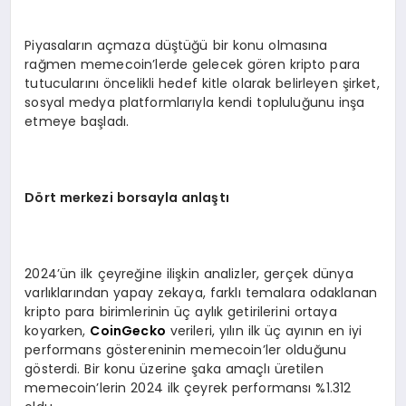
Piyasaların açmaza düştüğü bir konu olmasına
rağmen memecoin’lerde gelecek gören kripto para
tutucularını öncelikli hedef kitle olarak belirleyen şirket,
sosyal medya platformlarıyla kendi topluluğunu inşa
etmeye başladı.
D
ö
rt merkezi borsayla anlaştı
2024’ün ilk çeyreğine ilişkin analizler, gerçek dünya
varlıklarından yapay zekaya, farklı temalara odaklanan
kripto para birimlerinin üç aylık getirilerini ortaya
koyarken,
CoinGecko
verileri, yılın ilk üç ayının en iyi
performans göstereninin memecoin’ler olduğunu
gösterdi. Bir konu üzerine şaka amaçlı üretilen
memecoin’lerin 2024 ilk çeyrek performansı %1.312