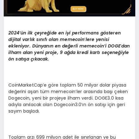
2024’ün ilk çeyreğide en iyi performans g
ö
steren
dijital varlık sınıfı olan memecoin
’
lere yenisi
ekleniyor. Dünyanı
n en de
ğerli memecoin’i DOGE
’
dan
ilham alan yeni proje, 9 ağda kredi kartı seçeneğiyle
ön satışa çıkacak.
CoinMarketCap’e göre toplam 50 milyar dolar piyasa
değerini aşan tüm memecoin’ler arasında başı çeken
Dogecoin, yeni bir projeye ilham verdi. DOGE3.0 kısa
adıyla anılacak olan Dogecoin3.0’ın ön satışı için geri
sayım başladı.
Toplam arzı 699 milyon adet ile sınırlanan ve bu