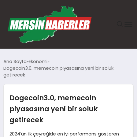
ANASAYFA
Ana Sayfa
Ekonomi
Dogecoin3.0, memecoin piyasasına yeni bir soluk
GÜNDEM
getirecek
EKONOMI
Dogecoin3.0, memecoin
SAĞLIK
piyasasına yeni bir soluk
getirecek
TEKNOLOJI
2024’ün ilk çeyreğide en iyi performans gösteren
SPOR