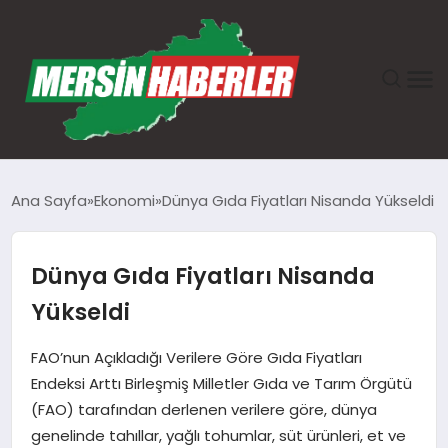
ANASAYFA
Ana Sayfa
Ekonomi
Dünya Gıda Fiyatları Nisanda Yükseldi
GÜNDEM
Dünya Gıda Fiyatları Nisanda
EKONOMI
Yükseldi
SAĞLIK
FAO’nun Açıkladığı Verilere Göre Gıda Fiyatları
Endeksi Arttı Birleşmiş Milletler Gıda ve Tarım Örgütü
TEKNOLOJI
(FAO) tarafından derlenen verilere göre, dünya
genelinde tahıllar, yağlı tohumlar, süt ürünleri, et ve
SPOR