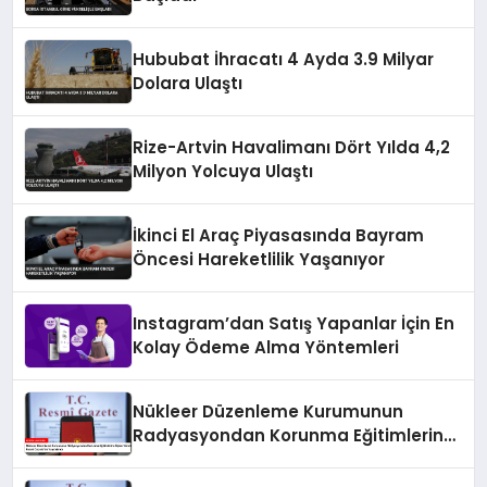
Hububat İhracatı 4 Ayda 3.9 Milyar
Dolara Ulaştı
Rize-Artvin Havalimanı Dört Yılda 4,2
Milyon Yolcuya Ulaştı
İkinci El Araç Piyasasında Bayram
Öncesi Hareketlilik Yaşanıyor
Instagram’dan Satış Yapanlar İçin En
Kolay Ödeme Alma Yöntemleri
Nükleer Düzenleme Kurumunun
Radyasyondan Korunma Eğitimlerine
İlişkin Yönetmeliği Resmi Gazete’de
Yayımlandı