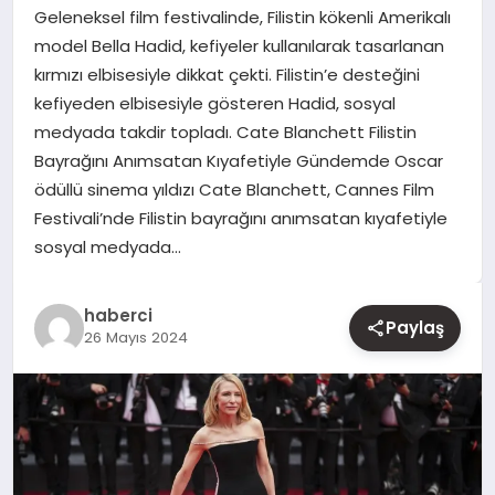
Geleneksel film festivalinde, Filistin kökenli Amerikalı
model Bella Hadid, kefiyeler kullanılarak tasarlanan
YAŞAM
kırmızı elbisesiyle dikkat çekti. Filistin’e desteğini
kefiyeden elbisesiyle gösteren Hadid, sosyal
EĞITIM
medyada takdir topladı. Cate Blanchett Filistin
Bayrağını Anımsatan Kıyafetiyle Gündemde Oscar
ödüllü sinema yıldızı Cate Blanchett, Cannes Film
Festivali’nde Filistin bayrağını anımsatan kıyafetiyle
sosyal medyada…
haberci
Paylaş
26 Mayıs 2024