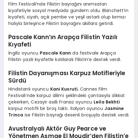
Film Festivali’nde Filistin bayrağını anımsatan
kıyafetiyle sosyal medyada gündem oldu. Blanchett’in
kıyafeti, siyah, açık pembe ve yeşil astarlı olup kırmızı
halıyla birleşince Filistin bayrağını akıllara getirdi.
Pascale Kann’ın Arapça Filistin Yazılı
Kıyafeti
İngiliz oyuncu
Pascale Kann
da festivale Arapça
Filistin yazılı kıyafetle katılarak Filistin’e destek verdi.
Filistin Dayanışması Karpuz Motifleriyle
Sürdü
Hindistanlı oyuncu
Kani Kusruti
, Cannes Film
Festivali’nde karpuz dilimi şeklindeki çantasıyla dikkat
çekerken, Cezayir asıllı Fransız oyuncu
Leila Bekhti
karpuz motifli bir broş taktı. İtalyan oyuncu
Jasmine
Trinca
ise Filistin bayrağı desenli broşuyla destek verdi.
Avustralyalı Aktör Guy Pearce ve
Yönetmen Asmae El Moudir’den Filistin’e