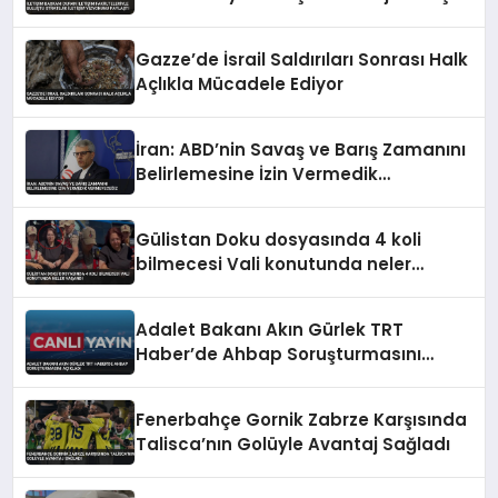
Vizyonunu Paylaştı
Gazze’de İsrail Saldırıları Sonrası Halk
Açlıkla Mücadele Ediyor
İran: ABD’nin Savaş ve Barış Zamanını
Belirlemesine İzin Vermedik
Vermeyeceğiz
Gülistan Doku dosyasında 4 koli
bilmecesi Vali konutunda neler
yaşandı
Adalet Bakanı Akın Gürlek TRT
Haber’de Ahbap Soruşturmasını
Açıkladı
Fenerbahçe Gornik Zabrze Karşısında
Talisca’nın Golüyle Avantaj Sağladı