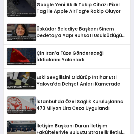
Google Yeni Akıllı Takip Cihazı Pixel
Tag ile Apple AirTag’e Rakip Oluyor
Üsküdar Belediye Başkanı Sinem
Dedetaş’a Yapı Ruhsatı Usulsüzlüğü
Soruşturması Kapsamında Gözaltı
Çin İran’a Füze Göndereceği
İddialarını Yalanladı
Eski Sevgilisini Öldürüp İntihar Etti
Yalova’da Dehşet Anları Kamerada
İstanbul’da Özel Sağlık Kuruluşlarına
473 Milyon Lira Ceza Uygulandı
İletişim Başkanı Duran İletişim
Fakülteleriyle Buluştu Stratejik İletişim