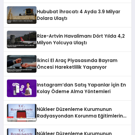
Hububat İhracatı 4 Ayda 3.9 Milyar
Dolara Ulaştı
Rize-Artvin Havalimanı Dört Yılda 4,2
Milyon Yolcuya Ulaştı
İkinci El Araç Piyasasında Bayram
Öncesi Hareketlilik Yaşanıyor
Instagram’dan Satış Yapanlar İçin En
Kolay Ödeme Alma Yöntemleri
Nükleer Düzenleme Kurumunun
Radyasyondan Korunma Eğitimlerine
İlişkin Yönetmeliği Resmi Gazete’de
Yayımlandı
Nükleer Düzenleme Kurumunun