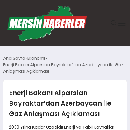
ANASAYFA
Ana Sayfa
Ekonomi
Enerji Bakanı Alparslan Bayraktar’dan Azerbaycan ile Gaz
GÜNDEM
Anlaşması Açıklaması
EKONOMI
Enerji Bakanı Alparslan
SAĞLIK
Bayraktar’dan Azerbaycan ile
Gaz Anlaşması Açıklaması
TEKNOLOJI
2030 Yılına Kadar Uzatıldı! Enerji ve Tabii Kaynaklar
SPOR