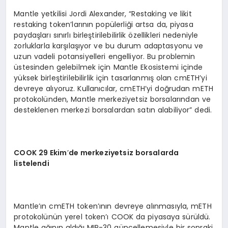
Mantle yetkilisi Jordi Alexander, “Restaking ve likit
restaking token’larının popülerliği artsa da, piyasa
paydaşları sınırlı birleştirilebilirlik özellikleri nedeniyle
zorluklarla karşılaşıyor ve bu durum adaptasyonu ve
uzun vadeli potansiyelleri engelliyor. Bu problemin
üstesinden gelebilmek için Mantle Ekosistemi içinde
yüksek birleştirilebilirlik için tasarlanmış olan cmETH’yi
devreye alıyoruz. Kullanıcılar, cmETH’yi doğrudan mETH
protokolünden, Mantle merkeziyetsiz borsalarından ve
desteklenen merkezi borsalardan satın alabiliyor” dedi.
COOK 29 Ekim
’
de merkeziyetsiz borsalarda
listelendi
Mantle’ın cmETH token’ının devreye alınmasıyla, mETH
protokolünün yerel token’ı COOK da piyasaya sürüldü.
Mantle ağının aldığı MIP-30 güncellemesiyle bir sonraki