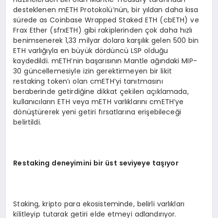
desteklenen mETH Protokolü’nün, bir yıldan daha kısa
sürede as Coinbase Wrapped Staked ETH (cbETH) ve
Frax Ether (sfrxETH) gibi rakiplerinden çok daha hızlı
benimsenerek 1,33 milyar dolara karşılık gelen 500 bin
ETH varlığıyla en büyük dördüncü LSP olduğu
kaydedildi. mETH’nin başarısının Mantle ağındaki MIP-
30 güncellemesiyle izin gerektirmeyen bir likit
restaking token’ı olan cmETH’yi tanıtmasını
beraberinde getirdiğine dikkat çekilen açıklamada,
kullanıcıların ETH veya mETH varlıklarını cmETH’ye
dönüştürerek yeni getiri fırsatlarına erişebileceği
belirtildi.
Restaking deneyimini bir üst seviyeye taşıyor
Staking, kripto para ekosisteminde, belirli varlıkları
kilitleyip tutarak getiri elde etmeyi adlandırıyor.