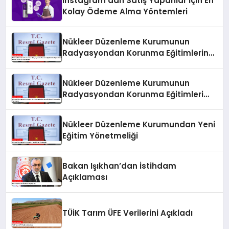
Instagram’dan Satış Yapanlar İçin En
Kolay Ödeme Alma Yöntemleri
Nükleer Düzenleme Kurumunun
Radyasyondan Korunma Eğitimlerine
İlişkin Yönetmeliği Resmi Gazete’de
Yayımlandı
Nükleer Düzenleme Kurumunun
Radyasyondan Korunma Eğitimleri
Yönetmeliği Yayımlandı
Nükleer Düzenleme Kurumundan Yeni
Eğitim Yönetmeliği
Bakan Işıkhan’dan İstihdam
Açıklaması
TÜİK Tarım ÜFE Verilerini Açıkladı