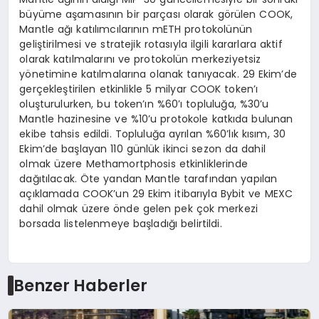
büyüme aşamasının bir parçası olarak görülen COOK,
Mantle ağı katılımcılarının mETH protokolünün
geliştirilmesi ve stratejik rotasıyla ilgili kararlara aktif
olarak katılmalarını ve protokolün merkeziyetsiz
yönetimine katılmalarına olanak tanıyacak. 29 Ekim’de
gerçekleştirilen etkinlikle 5 milyar COOK token’ı
oluşturulurken, bu token’ın %60’ı topluluğa, %30’u
Mantle hazinesine ve %10’u protokole katkıda bulunan
ekibe tahsis edildi. Topluluğa ayrılan %60’lık kısım, 30
Ekim’de başlayan 110 günlük ikinci sezon da dahil
olmak üzere Methamortphosis etkinliklerinde
dağıtılacak. Öte yandan Mantle tarafından yapılan
açıklamada COOK’un 29 Ekim itibarıyla Bybit ve MEXC
dahil olmak üzere önde gelen pek çok merkezi
borsada listelenmeye başladığı belirtildi.
Benzer Haberler