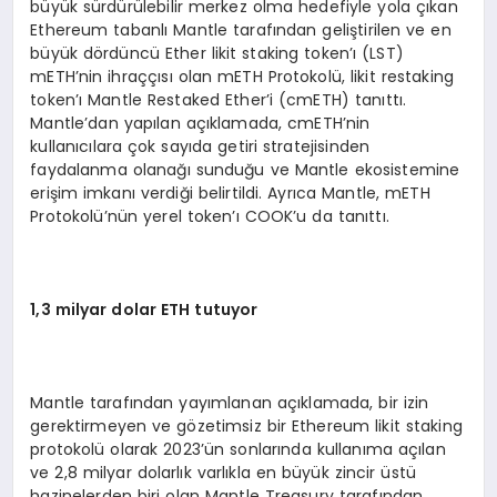
büyük sürdürülebilir merkez olma hedefiyle yola çıkan
Ethereum tabanlı Mantle tarafından geliştirilen ve en
büyük dördüncü Ether likit staking token’ı (LST)
mETH’nin ihraççısı olan mETH Protokolü, likit restaking
token’ı Mantle Restaked Ether’i (cmETH) tanıttı.
Mantle’dan yapılan açıklamada, cmETH’nin
kullanıcılara çok sayıda getiri stratejisinden
faydalanma olanağı sunduğu ve Mantle ekosistemine
erişim imkanı verdiği belirtildi. Ayrıca Mantle, mETH
Protokolü’nün yerel token’ı COOK’u da tanıttı.
1,3 milyar dolar ETH tutuyor
Mantle tarafından yayımlanan açıklamada, bir izin
gerektirmeyen ve gözetimsiz bir Ethereum likit staking
protokolü olarak 2023’ün sonlarında kullanıma açılan
ve 2,8 milyar dolarlık varlıkla en büyük zincir üstü
hazinelerden biri olan Mantle Treasury tarafından