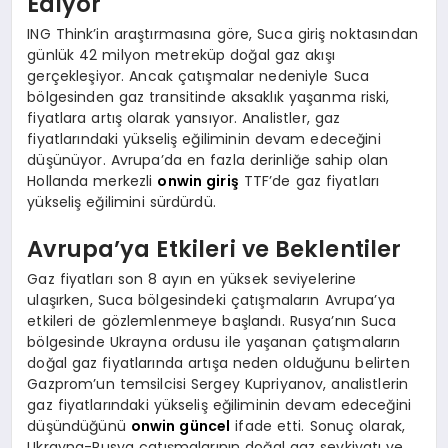
Ediyor
ING Think’in araştırmasına göre, Suca giriş noktasından
günlük 42 milyon metreküp doğal gaz akışı
gerçekleşiyor. Ancak çatışmalar nedeniyle Suca
bölgesinden gaz transitinde aksaklık yaşanma riski,
fiyatlara artış olarak yansıyor. Analistler, gaz
fiyatlarındaki yükseliş eğiliminin devam edeceğini
düşünüyor. Avrupa’da en fazla derinliğe sahip olan
Hollanda merkezli
onwin giriş
TTF’de gaz fiyatları
yükseliş eğilimini sürdürdü.
Avrupa’ya Etkileri ve Beklentiler
Gaz fiyatları son 8 ayın en yüksek seviyelerine
ulaşırken, Suca bölgesindeki çatışmaların Avrupa’ya
etkileri de gözlemlenmeye başlandı. Rusya’nın Suca
bölgesinde Ukrayna ordusu ile yaşanan çatışmaların
doğal gaz fiyatlarında artışa neden olduğunu belirten
Gazprom’un temsilcisi Sergey Kupriyanov, analistlerin
gaz fiyatlarındaki yükseliş eğiliminin devam edeceğini
düşündüğünü
onwin güncel
ifade etti. Sonuç olarak,
Ukrayna-Rusya çatışmalarının doğal gaz sevkiyatı ve