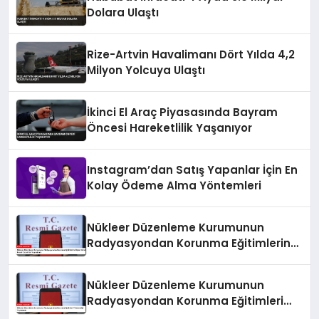
Dolara Ulaştı
Rize-Artvin Havalimanı Dört Yılda 4,2
Milyon Yolcuya Ulaştı
İkinci El Araç Piyasasında Bayram
Öncesi Hareketlilik Yaşanıyor
Instagram’dan Satış Yapanlar İçin En
Kolay Ödeme Alma Yöntemleri
Nükleer Düzenleme Kurumunun
Radyasyondan Korunma Eğitimlerine
İlişkin Yönetmeliği Resmi Gazete’de
Yayımlandı
Nükleer Düzenleme Kurumunun
Radyasyondan Korunma Eğitimleri
Yönetmeliği Yayımlandı