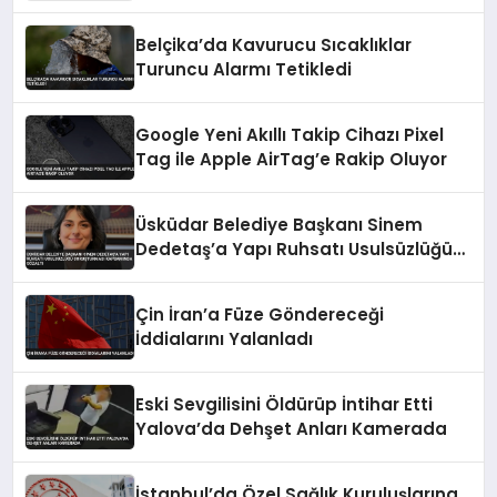
Belçika’da Kavurucu Sıcaklıklar
Turuncu Alarmı Tetikledi
Google Yeni Akıllı Takip Cihazı Pixel
Tag ile Apple AirTag’e Rakip Oluyor
Üsküdar Belediye Başkanı Sinem
Dedetaş’a Yapı Ruhsatı Usulsüzlüğü
Soruşturması Kapsamında Gözaltı
Çin İran’a Füze Göndereceği
İddialarını Yalanladı
Eski Sevgilisini Öldürüp İntihar Etti
Yalova’da Dehşet Anları Kamerada
İstanbul’da Özel Sağlık Kuruluşlarına