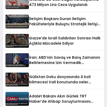
473 Milyon Lira Ceza Uygulandı
İletişim Başkanı Duran İletişim
Fakülteleriyle Buluştu Stratejik İletişim
Vizyonunu Paylaştı
Gazze’de İsrail Saldırıları Sonrası Halk
Açlıkla Mücadele Ediyor
İran: ABD’nin Savaş ve Barış Zamanını
Belirlemesine İzin Vermedik
Vermeyeceğiz
Gülistan Doku dosyasında 4 koli
bilmecesi Vali konutunda neler
yaşandı
Adalet Bakanı Akın Gürlek TRT
Haber’de Ahbap Soruşturmasını
Açıkladı