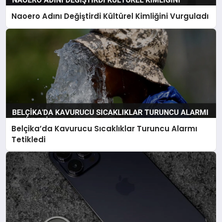
Naoero Adını Değiştirdi Kültürel Kimliğini Vurguladı
Belçika’da Kavurucu Sıcaklıklar Turuncu Alarmı
Tetikledi