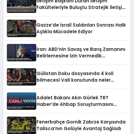
İletişim Başkanı Duran İletişim
Fakülteleriyle Buluştu Stratejik İletişim
Vizyonunu Paylaştı
Gazze’de İsrail Saldırıları Sonrası Halk
Açlıkla Mücadele Ediyor
İran: ABD’nin Savaş ve Barış Zamanını
Belirlemesine İzin Vermedik
Vermeyeceğiz
Gülistan Doku dosyasında 4 koli
bilmecesi Vali konutunda neler
yaşandı
Adalet Bakanı Akın Gürlek TRT
Haber’de Ahbap Soruşturmasını
Açıkladı
Fenerbahçe Gornik Zabrze Karşısında
Talisca’nın Golüyle Avantaj Sağladı