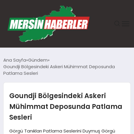
ANASAYFA
Ana Sayfa
Gündem
Goundji Bölgesindeki Askeri Mühimmat Deposunda
GÜNDEM
Patlama Sesleri
EKONOMI
Goundji Bölgesindeki Askeri
SAĞLIK
Mühimmat Deposunda Patlama
Sesleri
TEKNOLOJI
Görgü Tanıkları Patlama Seslerini Duymuş Görgü
SPOR