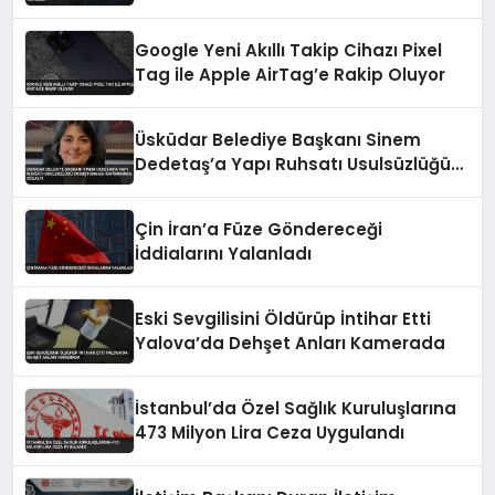
Google Yeni Akıllı Takip Cihazı Pixel
Tag ile Apple AirTag’e Rakip Oluyor
Üsküdar Belediye Başkanı Sinem
Dedetaş’a Yapı Ruhsatı Usulsüzlüğü
Soruşturması Kapsamında Gözaltı
Çin İran’a Füze Göndereceği
İddialarını Yalanladı
Eski Sevgilisini Öldürüp İntihar Etti
Yalova’da Dehşet Anları Kamerada
İstanbul’da Özel Sağlık Kuruluşlarına
473 Milyon Lira Ceza Uygulandı