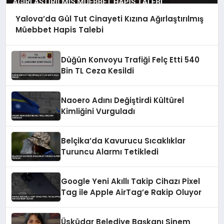
Yalova’da Gül Tut Cinayeti Kızına Ağırlaştırılmış
Müebbet Hapis Talebi
Düğün Konvoyu Trafiği Felç Etti 540
Bin TL Ceza Kesildi
Naoero Adını Değiştirdi Kültürel
Kimliğini Vurguladı
Belçika’da Kavurucu Sıcaklıklar
Turuncu Alarmı Tetikledi
Google Yeni Akıllı Takip Cihazı Pixel
Tag ile Apple AirTag’e Rakip Oluyor
Üsküdar Belediye Başkanı Sinem