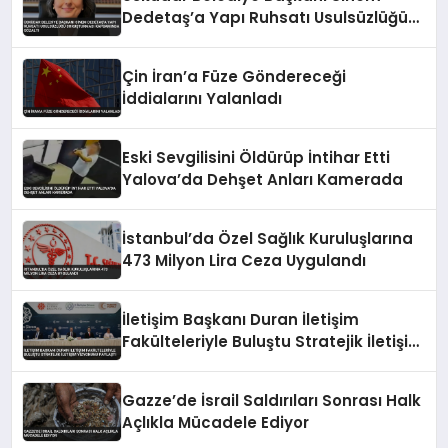
Dedetaş’a Yapı Ruhsatı Usulsüzlüğü
Soruşturması Kapsamında Gözaltı
Çin İran’a Füze Göndereceği
İddialarını Yalanladı
Eski Sevgilisini Öldürüp İntihar Etti
Yalova’da Dehşet Anları Kamerada
İstanbul’da Özel Sağlık Kuruluşlarına
473 Milyon Lira Ceza Uygulandı
İletişim Başkanı Duran İletişim
Fakülteleriyle Buluştu Stratejik İletişim
Vizyonunu Paylaştı
Gazze’de İsrail Saldırıları Sonrası Halk
Açlıkla Mücadele Ediyor