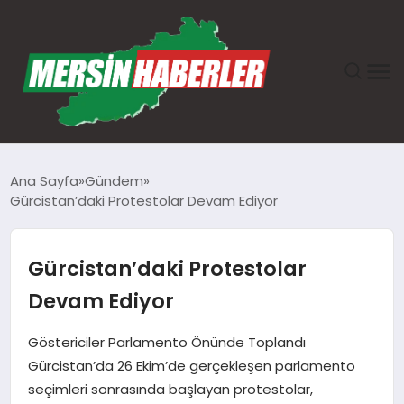
ANASAYFA
Ana Sayfa
Gündem
Gürcistan’daki Protestolar Devam Ediyor
GÜNDEM
EKONOMI
Gürcistan’daki Protestolar
Devam Ediyor
SAĞLIK
Göstericiler Parlamento Önünde Toplandı
TEKNOLOJI
Gürcistan’da 26 Ekim’de gerçekleşen parlamento
seçimleri sonrasında başlayan protestolar,
SPOR