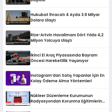
Hububat İhracatı 4 Ayda 3.9 Milyar
Dolara Ulaştı
Rize-Artvin Havalimanı Dört Yılda 4,2
Milyon Yolcuya Ulaştı
İkinci El Araç Piyasasında Bayram
Öncesi Hareketlilik Yaşanıyor
Instagram’dan Satış Yapanlar İçin En
Kolay Ödeme Alma Yöntemleri
Nükleer Düzenleme Kurumunun
Radyasyondan Korunma Eğitimlerine
İlişkin Yönetmeliği Resmi Gazete’de